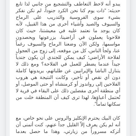
يبدو أنه لاحظ التعاطف والتشجيع من جانبي لذا تابع
حديثه: “ذات يوم كنا نحن الكرد جنوداً، لم نكن نفكر
بشيء سوى الفروسية والتدريب على الرماح
والسيوف والصيد وأشياء أخرى من هذا القبيل، لأنه
كان يوجد ما نعتمد عليه في معيشتنا، حيث كان
فلاحونا يعملون في أراضينا، يزرعونها ويحصدون
مواسمها، ولكن الآن وضعنا الرماح والسيوف رغماً
عنا، ولجأ الناس، كل من موقعه، إلى زوج من العجول
لفلاحة الأراضي؛ كيف يمكن للجندي أن يكون جندياً
جيداً عندما يضطر للعمل في الفلاحة؟ ومع ذلك لا
يتنازل الباشا والإيرانيين عن طلباتهم، يريدونها كاملة
دون أي نقص أو تأخير، وكانت النتيجة هي هروب
الفلاحين إلى رواندوز أو كرمنشاه أو حتى الموصل، أو
أي منطقة أخرى مفضلين ذلك على البقاء في قرية لا
تُحتمل أعباؤها، لهذا ترى كيف أن المنطقة خلت من
سكانها تماماً”.
كان البيك يحترم الإنكليز والروس على نحو خاص، مع
أنه لم يكن يعرف إلاّ القليل جداً عنهم، كنت أتمنى أن
أتركه مسروراً من زيارتي، وهذا ما حصل بعدما