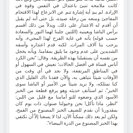
كانت ملامحه تنبئ باعتدال في النفس وقوة في
الإرادة. لم يبدِ أية إشارة تنم عن الانزعاج لهذا الاقتحام
المفاجئ ومنعه من رحلة صيده، بل حتى أنه لم يقبل
أن أقدم له الاعتذار على ذلك، وبدلاً من ذلك أقسم
برأس الباشا وبعينيه (اللتين جلبنا لهما النور والسعادة
حسب قوله) بأنه في غاية الفرح لهذا المجيء، وأنه
يرحب بنا آلاف المرات. لكنه قدم اعتذاره وأسفه
الشديدين على عدم وجود ما يليق بمقامنا. وبأنه يخجل
من نفسه أن يستقبلنا بهذه الطريقة. وقال: “نحن الكرد
أناس قساة في أفضل الحالات؛ نعيش في السهول أو
في المناطق المرتفعة، ولا نجد في أي وقت من
الأوقات شيئاً نتباهى به، والآن فقدنا ذاك القليل الذي
كنا نمتلكه، ولا نريد شيئاً من الأمير أو الباشا سوى
الخبز”، ثم استأنف حديثه وهو يرفع قطعة من الخبز
الأسود الذي وضعوه للتو أمامنا مع قليل من اللبن:
“انظر، ماذا نأكل! نحن وخيولنا صنوان. ذات يوم كان
بمقدورنا أن نقدم للضيف الخبز المصنوع من القمح،
ولكن لم يعد ذلك ممكناً الآن، لذا لا يسعنا إلاّ أن نكتفي
بهذا الخبز المصنوع من الذرة البيضاء”.