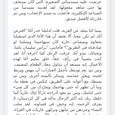
عرضت عليه مسدساتي الصغيرة، التي كان يستخف
بها حتى شاهد مفعولها، لقد أهديته مسدساً من
الصناعة الإنكليزية، فأعجب به شديد الإعجاب، ومن ثم
غادرناه كأفضل صديق.
بينما كنا نبتعد عن القرية، قلت لدليلنا خدر آغا: “افترض
أنك لم تكن معنا، ألا تعتقد أن هذا الآغا الذي استقبلنا
بحفاوة وبمشاعر حارة كان سيهاجمنا ويسلبنا لو
صادفناه في الطريق”؟ فأجابني: “برأس سليمان باشا،
وبحياتك، يبدو أنك عرفت الرجل كما أعرفه أنا، لقد
كنت مصيباً في رأيك. حقاً، خلق سليم آغا لهذه
الأعمال. إنه مستعد أن يتناول معك الطعام كمضيف،
ومن ثم، بعد توديعك بأجمل العبارات، أن ينهض ويربط
لحيته، ويغيّر عمامته، ويتنكر بألبسة أخرى، ومن ثم
يسبقك مع أعوانه على الطريق، ليكمن في نقطة ما،
وما أن تظهر له حتى يهاجمك ويجرّدك من كل شيء
حتى لباسك، ومن ثم يعود أدراجه تاركاً إياك عارياً كما
خلقك ربك. إنه أكثر الرجال نذالة في كل كردستان، لا
يعرف الرحمة، إنه وحش في قساوته. لقد سلب
النساء وجردهن من ثيابهن وتركهن عاريات في العراء،