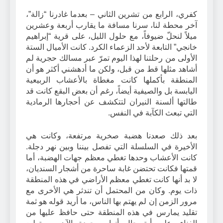
كفري، الرابع من تشرين الثاني – بعدما غادرنا “زالة”،
آخر محطة لنا، سرنا مسافة ما يقارب أربعة وعشرين
ميلاً لنحلّ ضيوفاً، مع حلول الليل، على قرية “إبراهيم
خانجي” التابعة لأحد الزعماء الكرد. كانت الأميال الستة
الأولى من رحلتنا لهذا اليوم تمرّ عبر مسالك حجرية لم
أشاهد مثلها قط من قبل، ولكن ما أدهشني أكثر هو أن
المنطقة بأكملها كانت مغطاة بالأعشاب الربيعية
اليابسة بل والصيفية أيضاً، رغم أن بعض البقع كانت قد
طالتها ألسنة النيران لتتكشف عن أحجارها الرمادية
التي تبعث الكآبة في النفس.
بعد ذلك صعدنا هضبة صخرية مرتفعة، وكانت هي
الأخيرة في السلسلة التي تفصل بيننا وبين نهر دجلة.
كانت الأعشاب وحدها تغطي معظم جهات الهضبة، أما
قمتها فكانت تحتضن غابة ساحرة من أشجار السنديان،
لا بد أنها كانت تغطي معظم الأراضي في هذه المنطقة
ذات يوم. وكان من المحتمل أن تندثر هي الأخرى مع
مرور الزمن إن لم يهتم بها الناس، ما أريد قوله هو ثمة
تقليد يمارس في هذه المنطقة حتى حافظ عليها من