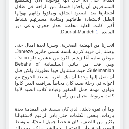
الفناء، على أية حال أنها موجودة الآن ويستطيع
المسافرون أن يأخذوا قسطاً من الراحة في ظلال
أشجارها بعد الصعود الشاق، ويملؤوا رئاتهم بهوائها
العليل لاستعادة طاقاتهم ومتابعة مسيرتهم بنشاط
أكبر. كانت الغابة محاطة بجدار حجري يدعى دور
المانده
[1]
Daur-ul-Mandeh.
انحدرنا من الهضبة الصخرية، وسرنا لعدة أميال حتى
وصلنا إلى قرية كردية بائسة تسمى جانريز Janreze،
موطن سليم آغا زعيم الكرد من عشيرة دلو Daloo،
وهي فخذ من ببائيي السليمانية Bebahs of
Suleimaniah، حيث سنتناول فيها فطورنا، ولكن قبل
أن نصل إليها وجدنا أن بيك القرية يستعد للخروج مع
أعوانه في رحلة صيد، كان محاطاً بمرافقيه الذين كانوا
يتولون مهمة حمل الصقور وقيادة كلاب الصيد لأنها
كانت مربوطة بحبال من رأسها.
وما أن تفوه دليلنا، الذي كان يسبقنا في المقدمة بعدة
ياردات، ببعض الكلمات حتى بادر الزعيم لاستقبالنا
بكثير من اللطف، كان شخصاً جميل المحيّا، متوسط
العمر، بلحية بدأت للتو تميل نحو الشيب، لكن ومع ذلك