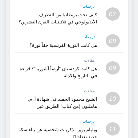
ترجمات
07
كيف نجت بريطانيا من التطرف
الأيديولوجي في ثلاثينيات القرن العشرين؟
(1)
ترجمات
08
هل كانت الثورة الفرنسية حقاً ثورة؟
مقالات
09
هل كانت كردستان “أرضاً آشورية”؟ قراءة
في التاريخ والأدلة
مقالات
10
الشيخ محمود الحفيد في شهادة أ. م.
هاملتون (من كتاب” الطريق عبر
كردستان”)
ترجمات
11
ويليام بويز.. ذكريات شخصية عن بناء سكة
حديد بغداد[1]