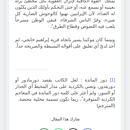
يمتلك القوة الكافية لإنزال العقوبة بكل مخطئ يراه
بعينيه أو يسمع عنه، أو حتى التحكم بأولئك الذين يكنّون
له العداء، لأن الإيرانيين نهبوا كالوحوش الضارية كل
شيء، وفرّ الناس الشرفاء، فبقي الوطن مسرحاً
يلعب فيه اللصوص وقطاع الطرق”.
وبينما كان موكبنا يسير باتجاه قرية إبراهيم خانجي، لم
أجد لديّ أي تعليق على أقواله البسيطة والصريحة جداً.
[1]
دور الماندة : لعل الكاتب يقصد دورمادور أو
دورمَدور، وتعني بالكردية على مدار المحيط أي الجدار
أو السور، ولم أعثر على كلمة دور الماندة في المعاجم
الكردية المتوفرة ّ، ربما تكون تسمية محلية محضة.
(المترجم)
شارك هذا المقال: