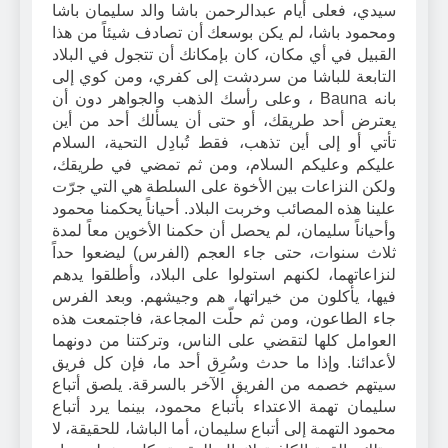
سيدي، فعلى أيام عبدالرحمن باشا والد سليمان باشا
ومحمود باشا، لم يكن بوسعك أن تصادف شيئاً من هذا
القبيل في أي مكان، كان بإمكانك أن تتجول في البلاد
التابعة للباشا من سردشت إلى كفري، ومن كوي إلى
بانه Bauna ، وعلى رأسك الذهب والجواهر دون أن
يعترض أحد طريقك، أو حتى أن يسألك أحد من أين
تأتي أو إلى أين تذهب، فقط تُبادِل التحية، السلام
عليكم وعليكم السلام، ومن ثم تمضي في طريقك،
ولكن النزاعات بين الأخوة على السلطة هي التي جرّت
علينا هذه المصائب وخربت البلاد. أحياناً يحكمنا محمود
وأحياناً سليمان، لم يحصل أن حكمنا الأخوين معاً لمدة
ثلاث سنوات، حتى جاء العجم (الفرس) ليضعوا حداً
لنزاعاتهما، لكنهم استولوا على البلاد، وأطلقوا يدهم
فيها، يأكلون من خيراتها، هم وجيشهم. وبعد الفرس
جاء الطاعون، ومن ثم حلّت المجاعة، فاجتمعت هذه
العوامل كلها لتقضي على الناس، وتركتنا من دونهما
لأعدائنا. وإذا ما حدث وسُرِق أحد ما، فإن كل فريق
سيتهم خصمه من الفريق الآخر بالسرقة. يلصق أتباع
سليمان تهمة الاعتداء بأتباع محمود، بينما يرد أتباع
محمود التهمة إلى أتباع سليمان، أما الباشا، للحقيقة، لا