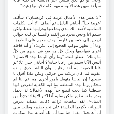
وحتى لو لم يكن يلبسن غير الألبسة الداخلية فإنه
سيأخذ منهن هذه الألبسة مهما كانت قيمتها زهيدة”.
“ألا تعتبر هذه الأعمال غريبة في كردستان”؟ سألته.
“غريبة جداً”، أجابني الدليل، ثم أضاف: “لا أجد الكلمات
المناسبة لأصف لك مدى بشاعتها وغرابتها عندنا. ولكن
سليم آغا وحش مجرد من القيم والمشاعر. لديه حوالي
أربعين إلى خمسين فارساً، يقف معهم على الطريق،
وما أن يظهر موكب الحجيج إلى الكربلاء أو أية قافلة
أخرى فيهاجمها ويجرِّد كل من يقع في أيديهم من كلِّ
ما يملك”. عندئذٍ قلت: “وما رأي الباشا بهذه الأعمال؟
أليس الآغا سليم من رعايا جنابه”؟ أجابني خدر آغا: “لو
قلنا الحقيقة إنه أحد رعاياه، وأن الباشا حرق والده
عقوبة لما كان يرتكبه من جرائم، ولكن ماذا أقول يا
سيدي؟ إن الباشا منهمك بأمور أخرى أهم، ثم إننا لم
نتحكم يوماً بهذه المنطقة بما فيه الكفاية لنفرض فيها
سلطتنا كما يجب لنضع حداً لهذه الأعمال؛ لذا نعمل
بقدر ما نستطيع. ولكن سليم آغا أكثر الأوغاد تجرّداً من
المبادئ، لقد شاهدتَ ذراعه (كانت مصابة بمرض
القوباء -الأكزيما الجلدية) على نحو خطير، وطلب مني
أن أعالجها)، نقول هنا بيننا أن الله أصابه بهذا المكروه