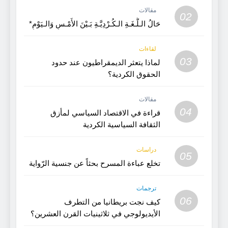
مقالات
02
حَالُ الـلُّـغَـةِ الـكُـرْدِيَّـةِ بَـيْنَ الأَمْـسِ وَالـيَوْمِ*
لقاءات
03
لماذا يتعثر الديمقراطيون عند حدود
الحقوق الكردية؟
مقالات
04
قراءة في الاقتصاد السياسي لمأزق
الثقافة السياسية الكردية
دراسات
05
تخلع عباءة المسرح بحثاً عن جنسية الرّواية
ترجمات
06
كيف نجت بريطانيا من التطرف
الأيديولوجي في ثلاثينيات القرن العشرين؟
(الجزء 2)