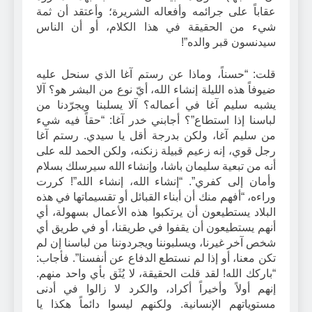
عقاباً على جرائمه وأفعاله الشريرة؛ وأعتقد أن ثمة
شيء من الحقيقة في هذا الكلام، أو أن الناس
سيدنسون قبر والده”!
قلت: “حسناً، وماذا عن رستم آغا الذي سنحل عليه
ضيوفاً هذه الليلة إنشاء الله، أيّ نوع من البشر هو؟ آلا
يشبه سليم آغا في أعماله؟ آلا يسلبنا ويجرّدنا من
لباسنا إذا استطاع”؟ أجابني خدر آغا: “حقاً فيه شيء
من سليم آغا، ولكن بدرجة أقل يا سيدي. رستم آغا
رجل قوي، إنه زعيم قبيلة زنكنه، ولكن الحمد لله على
أنه من تبعية سليمان باشا، وإنشاء الله سيرسلك بسلام
وأمان إلى كفري”. “إنشاء الله، إنشاء الله”! كررت
وراءه، “أفهم منك أن أبناء القبائل أو تقسيماتها في هذه
البلاد يستطيعون أن يرتكبوا هذه الأعمال بسهولة، أي
أنهم يستطيعون أن يقفوا في طريقنا، أو في طريق أي
شخص آخر غيرنا، ويسلبوننا ويجردوننا من لباسنا إن لم
تكن معنا، أو إذا لم نستطع الدفاع عن أنفسنا”. فأجاب:
“باركك الله! لقد قلت الحقيقة، لا يُثَق بأي واحد منهم.
إنهم أولاً وأخيراً أكراد، والكرد لا زالوا في أدنى
مستوياتهم الإنسانية. ولكنهم ليسوا دائماً هكذا يا