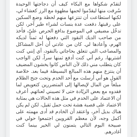
لتقدّم شكواها مع البكاء كيف أن دجاجتها الوحيدة
سُرِقت منها ليقدّموا لحمها مطهوة مع الرز كعشاء لي،
لكنها استطاعت أن تنتزعها منهم لحظة وضع السكين
على رقبتها. دفعت عدة بنسات لشراء طير آخر، لكن
تدخّل مضيفي في الموضوع بدافع الحرص عليّ، فأخذ
من صاحب الديك النقود التي دفعتها له ثمناً لديكه
الهرم، وأعادها لي. كان من عادتي أن أحل المشاكل
والمصاعب التي تتعلق بحاجاتي بالنقود، أي إنني كنت
اشتريها، رغم أني كنت أدفع ثمنها سراً، لكن الواجب
كان يتطلب مني ذلك لأن الناس كانوا يخشون المضيف
أن ينتزع منهم هذه المبالغ البسيطة فيما بعد. خلاصة
القول هو أني أرسلت مع أحد الخدم وتحت جنح الظلام
مبلغاً من المال لإيصالها إلى المتضررين كتعويض لما
فقدوه مع بعض الزيّادة حتى لا تصيبني لعناتهم. أعرف
أن الاعتماد على الخدم في مثل هذه الحالات هي بمثابة
الاعتماد على قصبة هشة تحت حمل ثقيل، لكن لم يكن
هناك بديل آخر، واعتقد أن الخادم قد أدى مهمته على
أكمل وجه، لأن معظم القرويين اجتمعوا حولي في
صبيحة اليوم التالي يتمنون لي الخير بينما كنت
أغادرهم.