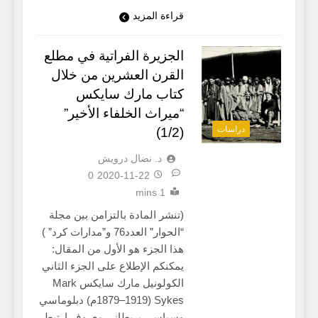
قراءة المزيد
الجزيرة الفراتية في مطلع
القرن العشرين من خلال
كتاب مارك سايكس
“ميراث الخلفاء الأخير”
دراسات
(1/2)
د. نضال درويش
0
2020-11-22
1 mins
(تنشر المادة بالتزامن بين مجلة
“الحوار” العدد76 و”مدارات كرد” )
هذا الجزء هو الأول من المقال:
يمكنكم الإطلاع على الجزء الثاني
الكولونيل مارك سايكس Mark
Sykes (1879–1919م) دبلوماسي
وسياسي بريطاني معروف ارتبط