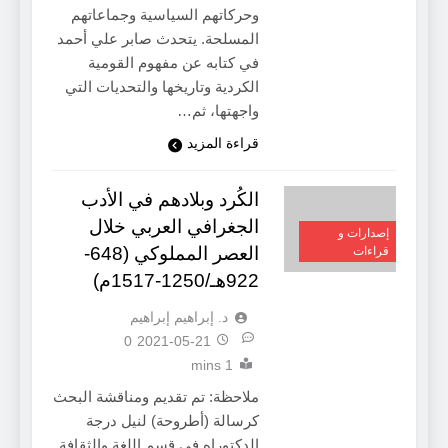
وحركاتهم السياسية وجماعاتهم
المسلحة. يتحدث صابر علي أحمد
في كتابه عن مفهوم القومية
الكردية وتاريخها والتحديات التي
واجهتها، ثم…
قراءة المزيد
الكُرد وبلادهم في الأدب
الجغرافي العربي خلال
إصدارات و
العصر المملوكي (648-
قراءات
922هـ/1250-1517م)
د. إبراهيم إبراهيم
0
2021-05-21
1 mins
ملاحظة: تم تقديم ومناقشة البحث
كرسالة (أطروحة) لنيل درجة
الدكتوراه في قسم اللغة والثقافة