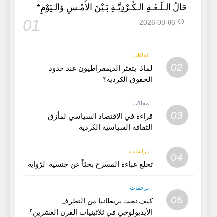
حَالُ الـلُّـغَـةِ الـكُـرْدِيَّـةِ بَـيْنَ الأَمْـسِ وَالـيَوْمِ*
01
2026-08-06
لقاءات
02
لماذا يتعثر الديمقراطيون عند حدود
الحقوق الكردية؟
مقالات
03
قراءة في الاقتصاد السياسي لمأزق
الثقافة السياسية الكردية
دراسات
04
تخلع عباءة المسرح بحثاً عن جنسية الرّواية
ترجمات
05
كيف نجت بريطانيا من التطرف
الأيديولوجي في ثلاثينيات القرن العشرين؟