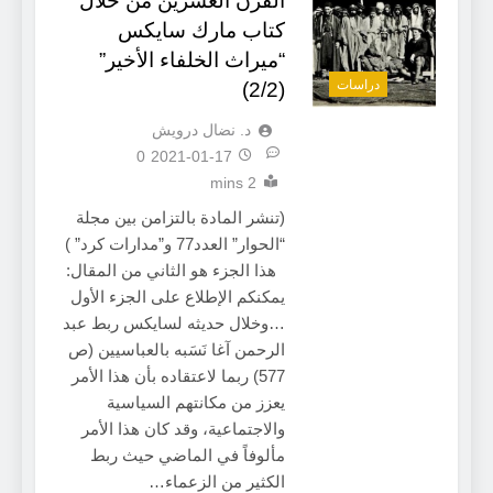
القرن العشرين من خلال
كتاب مارك سايكس
“ميراث الخلفاء الأخير”
دراسات
(2/2)
د. نضال درويش
0
2021-01-17
2 mins
(تنشر المادة بالتزامن بين مجلة
“الحوار” العدد77 و”مدارات كرد” )
هذا الجزء هو الثاني من المقال:
يمكنكم الإطلاع على الجزء الأول
…وخلال حديثه لسايكس ربط عبد
الرحمن آغا نَسَبه بالعباسيين (ص
577) ربما لاعتقاده بأن هذا الأمر
يعزز من مكانتهم السياسية
والاجتماعية، وقد كان هذا الأمر
مألوفاً في الماضي حيث ربط
الكثير من الزعماء…