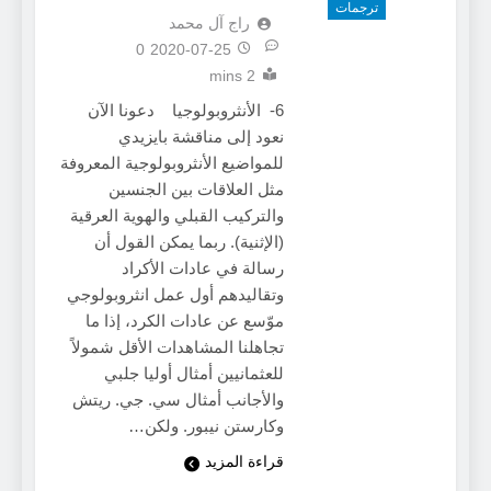
ترجمات
راج آل محمد
0
2020-07-25
2 mins
6- الأنثروبولوجيا دعونا الآن
نعود إلى مناقشة بايزيدي
للمواضيع الأنثروبولوجية المعروفة
مثل العلاقات بين الجنسين
والتركيب القبلي والهوية العرقية
(الإثنية). ربما يمكن القول أن
رسالة في عادات الأكراد
وتقاليدهم أول عمل انثروبولوجي
موّسع عن عادات الكرد، إذا ما
تجاهلنا المشاهدات الأقل شمولاً
للعثمانيين أمثال أوليا جلبي
والأجانب أمثال سي. جي. ريتش
وكارستن نيبور. ولكن…
قراءة المزيد