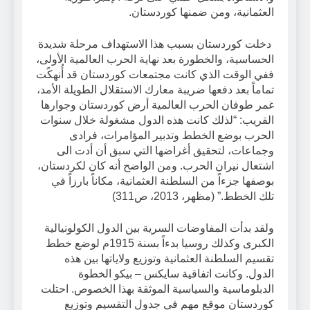
العثمانية، ومن ضمنها كوردستان.
دخلت كوردستان بسبب هذا الاستهداف مرحلة شديدة
الحساسية، والخطورة بعد نهاية الحرب العالمية الأولى،
ففي الوقت الذي كانت مجتمعات كوردستان قد أُنهكًت
تماماً بعد دفعها ضريبة معارك الاستقلال الطويلة الأمد،
غمر طوفان الحرب العالمية أرض كوردستان وجوارها
القريب: “لذلك كانت هذه الدول مشغولة خلال سنوات
الحرب بوضع الخطط وتدبير المؤامرات، فرادى
وجماعات، لتحقيق أغراضها التي سبق أن أدت الى
اشتعال نيران الحرب. ومن الواضح أنه كان لكردستان،
بوصفها جزءاً من السلطنة العثمانية، مكاناً بارزاً في
تلك الخطط.” (مظهر، 2013، ص311)
ولقد بدأت المفاوضات السرية بين الدول الكولونيالية
الكبرى وكذلك روسيا بدءاً بسنة 1915م لوضع خطط
تقسيم السلطنة العثمانية وتوزيع ولاياتها بين هذه
الدول. وكانت اتفاقية سايكس – بيكو الخطوة
الدبلوماسية والسياسية الموثقة بهذا الخصوص. احتلت
كوردستان موقع مهم في جدول التقسيم وتوزيع