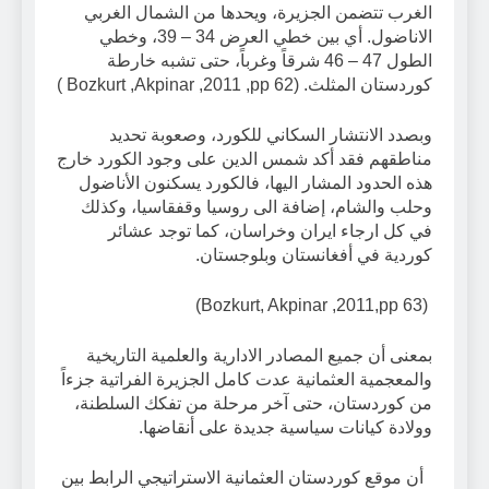
الغرب تتضمن الجزيرة، ويحدها من الشمال الغربي
الاناضول. أي بين خطي العرض 34 – 39، وخطي
الطول 47 – 46 شرقاً وغرباً، حتى تشبه خارطة
كوردستان المثلث. (Bozkurt ,Akpinar ,2011 ,pp 62 )
وبصدد الانتشار السكاني للكورد، وصعوبة تحديد
مناطقهم فقد أكد شمس الدين على وجود الكورد خارج
هذه الحدود المشار اليها، فالكورد يسكنون الأناضول
وحلب والشام، إضافة الى روسيا وقفقاسيا، وكذلك
في كل ارجاء ايران وخراسان، كما توجد عشائر
كوردية في أفغانستان وبلوجستان.
(Bozkurt, Akpinar ,2011,pp 63)
بمعنى أن جميع المصادر الادارية والعلمية التاريخية
والمعجمية العثمانية عدت كامل الجزيرة الفراتية جزءاً
من كوردستان، حتى آخر مرحلة من تفكك السلطنة،
وولادة كيانات سياسية جديدة على أنقاضها.
أن موقع كوردستان العثمانية الاستراتيجي الرابط بين