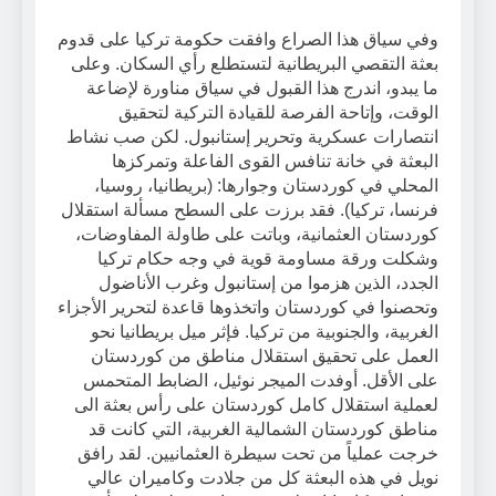
وفي سياق هذا الصراع وافقت حكومة تركيا على قدوم
بعثة التقصي البريطانية لتستطلع رأي السكان. وعلى
ما يبدو، اندرج هذا القبول في سياق مناورة لإضاعة
الوقت، وإتاحة الفرصة للقيادة التركية لتحقيق
انتصارات عسكرية وتحرير إستانبول. لكن صب نشاط
البعثة في خانة تنافس القوى الفاعلة وتمركزها
المحلي في كوردستان وجوارها: (بريطانيا، روسيا،
فرنسا، تركيا). فقد برزت على السطح مسألة استقلال
كوردستان العثمانية، وباتت على طاولة المفاوضات،
وشكلت ورقة مساومة قوية في وجه حكام تركيا
الجدد، الذين هزموا من إستانبول وغرب الأناضول
وتحصنوا في كوردستان واتخذوها قاعدة لتحرير الأجزاء
الغربية، والجنوبية من تركيا. فإثر ميل بريطانيا نحو
العمل على تحقيق استقلال مناطق من كوردستان
على الأقل. أوفدت الميجر نوئيل، الضابط المتحمس
لعملية استقلال كامل كوردستان على رأس بعثة الى
مناطق كوردستان الشمالية الغربية، التي كانت قد
خرجت عملياً من تحت سيطرة العثمانيين. لقد رافق
نويل في هذه البعثة كل من جلادت وكاميران عالي