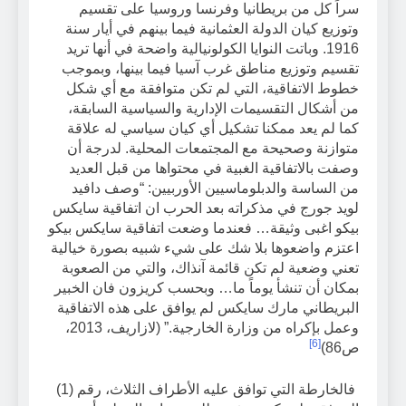
سراً كل من بريطانيا وفرنسا وروسيا على تقسيم
وتوزيع كيان الدولة العثمانية فيما بينهم في أيار سنة
1916. وباتت النوايا الكولونيالية واضحة في أنها تريد
تقسيم وتوزيع مناطق غرب آسيا فيما بينها، وبموجب
خطوط الاتفاقية، التي لم تكن متوافقة مع أي شكل
من أشكال التقسيمات الإدارية والسياسية السابقة،
كما لم يعد ممكنا تشكيل أي كيان سياسي له علاقة
متوازنة وصحيحة مع المجتمعات المحلية. لدرجة أن
وصفت بالاتفاقية الغبية في محتواها من قبل العديد
من الساسة والدبلوماسيين الأوربيين: “وصف دافيد
لويد جورج في مذكراته بعد الحرب ان اتفاقية سايكس
بيكو اغبى وثيقة… فعندما وضعت اتفاقية سايكس بيكو
اعتزم واضعوها بلا شك على شيء شبيه بصورة خيالية
تعني وضعية لم تكن قائمة آنذاك، والتي من الصعوبة
بمكان أن تنشأ يوماً ما… وبحسب كريزون فان الخبير
البريطاني مارك سايكس لم يوافق على هذه الاتفاقية
وعمل بإكراه من وزارة الخارجية.” (لازاريف، 2013،
[6]
ص86)
فالخارطة التي توافق عليه الأطراف الثلاث، رقم (1)