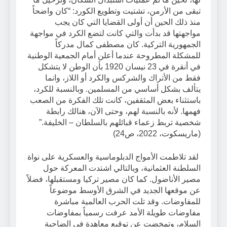
تبقى من الأرمن، تشتيت وتطويع الكورد: “كان واضحاً
منذ ذلك الحين أن أولى القضايا التي كان يجب
مواجهتها قد بدأت والتي كانت لتضع الكرد في مواجهة
الجمهورية التركية. كان مصطفى كمال مدركاً
للمشكلة المطروحة عندما أعلن أمام الجمعية الوطنية
في أنقرة في 23 نيسان 1920 بأن الوطن لا يتشكل
فقط من الأتراك والشركس والكرد أو اللاز، وانما
يتألف بشكل أساسي من المسلمين. وبالنسبة للكرد،
باستثناء بعض المثقفين، كانت تلك الفكرة من الصعب
فهمها. لأنه بالنسبة لهم، وحتى الآن، هنالك رابطة
شخصية تربط زعماء قبائلهم بالسلطان – الخليفة.”
(ماريسكوت، 2022، ص24)
لقد تلاطمت الأمواج الدبلوماسية والعسكرية على نواة
السلطنة العثمانية، وبالتالي اشتدت المعركة حول
مصير الأناضول. كما كان مصير تركيا ومستقبلها، فضلاً
عن موقعها الجديد في الشرق الأوسط موضوعاً
للمفاوضات. وقد تلت الحرب العالمية مباشرة
مفاوضات طويلة الأمد عرفت رسمياً بمفاوضات
السلام، وتمخضت عن توقيع معاهدة في الضاحية