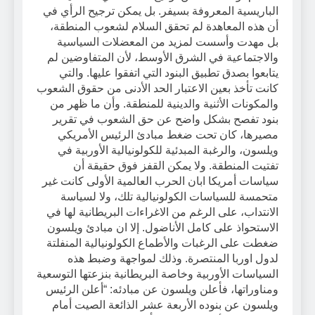
الباريسية المعروفة بسيفر. بل يمكن ترجيح الرأي في
أن هذه المعاهدة لم تحقق السلام لشعوب المنطقة،
بل مهدت وأسست لمزيد من المعضلات السياسية
والاجتماعية في الشرق الأوسط، لأن المتفاوضين لم
يتابعوا بصدق تطبيق البنود التي اتفقوا عليها. والتي
كانت تأخذ بعين الاعتبار الحد الأدنى من حقوق الشعوب
والمكونات الأثنية والدينية للمنطقة. وأن ما ظهر من
بنود تفصح بشكل واضح عن حق الشعوب في تقرير
مصيرها، كان تحت ضغط مبادئ الرئيس الأمريكي
ويلسون، والرغبة المبدئية للكولونيالية الأوربية في
تفتيت المنطقة. ولا يمكن القفز فوق حقيقة أن
سياسات أمريكا ابان الحرب العالمية الأولى كانت غير
متحمسة للسياسات الكولونيالية تلك، ولا لسياسة
الانتداب، على الرغم من الاغراءات البريطانية لها في
الاستحواذ على كامل الأناضول. إلا ان مبادئ ويلسون
ضغطت على الرغبات والأطماع الكولونيالية المنفلتة
لدول اوربا المنتصرة. وذلك لمواجهة وضبط هذه
السياسات الأوربية وخاصة البريطانية بنزعتها التوسعية
ومناوراتها، فأعلن ويلسون عن مبادئه: “أعلن الرئيس
ويلسون عن بنوده الأربعة عشر الذائعة الصيت أمام