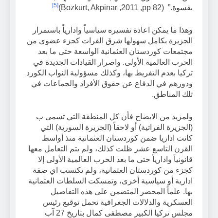
[5]
بقسوة.” (Bozkurt, Akpinar ,2011 ,pp 82)
وهذا ما يمكن اعادة تفسيره سياسياً وادارياً باستمرار
الجزيرة بكامل سهولها شرق الفرات كجزء عضوي من
مجتمعات كوردستان العثمانية الواسعة حتى ما بعد
الحرب العالمية الأولى. واصرار القيادات الجديدة في
تركيا بعدم التفريط بها، وكذلك مسؤولية النواب الكورد
ودورهم في الدفاع عن حقوق الأفراد والجماعات في
تلك المناطق.
ولمزيد من الايضاح فأن كل المنطقة التي تسمى ب
(الجزيرة الفراتية) أو لاحقاً (الجزيرة السورية) التي
كانت اداريا ضمن كوردستان العثمانية منذ أواسط
القرن التاسع عشر ظلت كذلك، ولم يتم التعامل معها
قانونياً وادارياً حتى ما بعد الحرب العالمية الأولى إلا
كجزء من كوردستان العثمانية، ولم تكتسب اي صفة
ادارية أو سياسية أخرى، وتمسكت السلطات العثمانية
بها. علماً المحضر المتضمن على هذه التفاصيل
العسكرية والدلالات الجغرافية تحمل توقيع رئيس
مجلس تركيا الكبير مصطفى كمال بتاريخ 27 آب