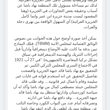
لذلك تم مساءلة مسؤول تلك المنطقة نهاد باشا عن
أسباب وحقيقة بعض التجاوزات في الجزيرة (وهنا
المقصود ليست مدينة جزيرة ابن عمر وانما كامل
الجزيرة الفراتية) أي السهول الواقعة بين نهري دجلة
والفرات.
يمكن أخذ صورة أوضح حول هذه الجوانب من نصوص
الوثائق العثمانية لمجلس الامة (TBMM)، فتلك النماذج
تبين بدقة ما كانت عليه الأوضاع ديمغرافياً وادارياً قبل
إجراءات التتريك والهندسة الديمغرافية في سياق
تشكل تركيا المعاصرة (الجمهورية): “في 27 آب 1921
في الاجتماع السري للمجلس التركي الكبير. تم
التحقيق مع نهاد باشا قائد جبهة الجزيرة وافصحت
تفاصيل التحقيق عن انه استخدم قواته في غايات غير
سليمة وقام بأعمال غير قانونية… وقد طلب قائد
المجلس حينئذ مصطفى كمال من نهاد باشا وأكد له أن
سياسة كوردستان وادارتها ستظل بيد نهاد باشا قائد
جبهة الجزيرة… وقد دافع نهاد باشا عن ادارته
وتصرفاته أمام عدد من النواب الكورد وخاصة النائب
عن منطقة سوريك لطفي بك الذي انتقد نهاد باشا