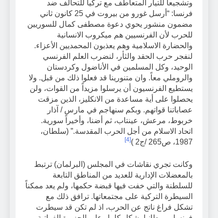
وتشجيعاً للتيار المتعاطف مع تركيا للتحالف ضد
فرنسا: “أرسل غورو من بيروت في 25 كانون ثاني
مضمون منشور يحوي دعوة مصطفى كمال للسوريين
للحرب لأن الفرنسيين هم ميكروب الانسانية
والحضارة الاسلامية وهم يعذبون المحمديين الأعزاء.
لنفجر حرب الحقد والثأر، لنضرب العلم الفرنسي
الوحيد، وكل المسلمين في الأناضول وكردستان
والروملي معاً. وان متنورينا قد فعلوا ذلك من قبل. ولا
يستطيع الفرنسيون أن يرسلوا مزيداً من القوات، ولن
يحصلوا على أية مساعدة من الانكليز، الذين مزقت
عصاباتنا قواتهم. وبكم سنهاجم في مارس / آذار
خربوط، مرعش، عينتاب، ثم أضنا، وأخيراً سورية.
اتحاد الاسلام من أجل الحرب المقدسة.” (سلطان،
[4]
1987، ص265 /ج2 )
وكانت تجري نقاشات في المجلس (البرلمان) ترتبط
بالمعضلات الإدارية للعديد من المناطق التابعة
للسلطنة والتي خفت فيها قبضة حكمها، ولم يعد ممكناً
السيطرة التركية على مجتمعاتها. ترافق ذلك مع
تشكل فراغ ناتج عن الحرب، اذ لم تكن قد سيطرت
فرنسا وبريطانيا بشكل كامل على الجزيرة الفراتية.