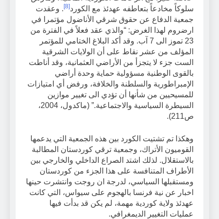
[8]
سلوكاً مخادعاً بتعاطفه عهدئذ مع الكورد
. وعقدت
جمعية الدفاع عن حقوق شرقي الأناضول مؤتمرا في
ارضروم لهذا الغرض: “والذي عقد فعلاً في الفترة من
23 تموز الى 7 آب. وقد أكد البلاغ الختامي للمؤتمر
المؤلف من عشر نقاط على أن الولايات الشرقية
الست جزء لا يتجزأ من الأراضي العثمانية، وقد أناطت
بالقوى الوطنية مسؤولية حماية وحدة أراضي
الإمبراطورية والسلطنة والخلافة، ورفض أي امتيازات
للمسيحيين من شأنها أن تؤدي الى تغيير موازين
السيطرة السياسية والاجتماعية.” (ماكدول، 2004،
ص211).
وهكذا تم تشتيت الكورد بين هذه الجمعية التي يدعمها
القوميون الأتراك، وجمعية ترقي كوردستان المطالبة
بالاستقلال. لذلك اشتد الصراع الداخلي والخارجي بين
الأطراف المتنافسة على هذا الجزء من كوردستان
ومستقبلها السياسي، لدرجة ان روجت وانتشرت حينها
اخبار عن نية فرنسا بالهجوم على سيواس، التي كانت
عهدئذ ولاية كوردية مهمة، لم يكن قد بدأت فيها
عمليات التغيير الديمغرافي.