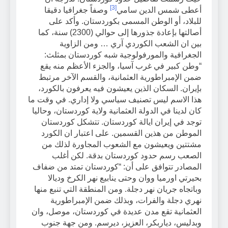
[3]
أعطى شمس الدين سامي
وصفاً جغرافيا دقيقا
للبلاد، أو الوطن المسمى بكوردستان. وأكد على
أصالتها بإعادة جذورها إلى حوالي (2300) سنة، كما
بين ان الشعب الكوردي آري … ومن الزاوية
الجغرافية والمورفولوجية شبه كوردستان بمثلث:
“وطن كبير في غرب آسيا، والجزء الأعظم منه يقع
ضمن الإمبراطورية العثمانية، والقسم الآخر مرتبط
بإيران. السكان الذين يعيشون فيه يعرفون بالكورد،
هذا الاسم ليس تصنيف سياسي ولا إداري. في وقت ما
كان لدينا في الدولة العثمانية ولاية كوردستان، وحاليا
توجد في إيران ايالة كوردستان. تتشكل كوردستان
الموطن من هذين القسمين. على اعتبار ان الكورد
مشتتين ويعيشون مع الشعوب المجاورة لذلك من
الصعب رسم حدود كوردستان بدقة. لكن أغلب
المصادر تتوافق على أن: “كوردستان تمتد من ضفاف
بحيرتي اورميا ووان وحتى ينابيع نهر الكرخ وديالا
وباتجاه جريان نهر دجلة. ومن المنطقة التي تنبع منها
نهري دجلة والفرات، وبذلك ضمن الإمبراطورية
العثمانية تقع مدن عديدة في كوردستان، موصل، وان
وبدليس، دياربكر، العزيز، ديرسم. ومن جهة جنوب