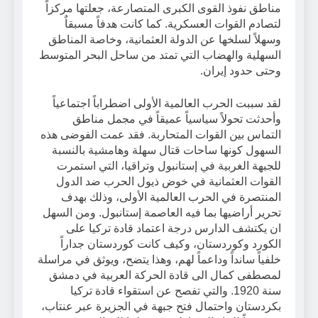
مناطق نفوذ القوى الكبرى المتصارعة، جعلتها مركزاً
لتصادم القوات العسكرية. كما كانت هدفاً مسبقاٌ
وسهلاً لسلخها عن الدولة العثمانية، وخاصة المناطق
السهلية والهضاب التي تمتد من ساحل البحر المتوسط
وحتى حدود إيران.
لقد سببت الحرب العالمية الأولى اضطراباً اجتماعياً
وأحدثت تحولاً سياسياً عميقاً في مجمل مناطق
التماس بين القوات المتحاربة. فقد عمت الفوضى هذه
السهول كونها ساحات قتال سهلة وهامشية بالنسبة
للجبهة الغربية في إستانبول وتراقيا، التي استمرت
القوات العثمانية في خوض ذيول الحرب ضد الدول
المنتصرة في الحرب العالمية الأولى، وذلك بهدف
تحرير أراضيها بما فيه العاصمة إستانبول. ومن السهل
ان يكتشف الدارس درجة اعتماد قادة تركيا على
الكورد وكوردستان، وكيف كانت كوردستان جداراً
خلفياً سانداً وداعماً لهم، وهذا يتضح، ويوثق في مراسلة
لمصطفى كمال الى قادة الحركة العربية في دمشق
سنة 1920. والتي تفصح عن استقواء قادة تركيا
بكردستان واحتمال فتح جبهة في الجزيرة عبر عنتاب،