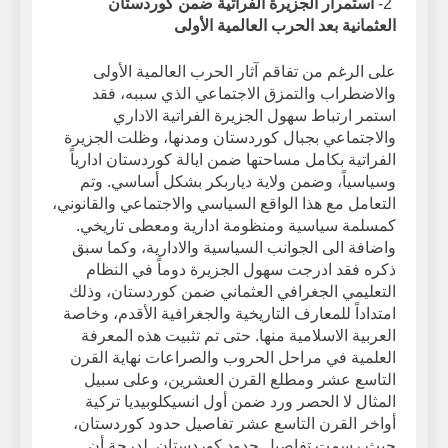
2-
استمرار الجزيرة الفراتية ضمن كوردستان
العثمانية بعد الحرب العالمية الأولى
على الرغم من تفاقم آثار الحرب العالمية الأولى
والاضطراب والتمزق الاجتماعي الذي سببه، فقد
استمر ارتباط سهول الجزيرة الفراتية الاداري
والاجتماعي بجبال كوردستان ومدنها، وظلت الجزيرة
الفراتية بكامل مساحتها ضمن ايالة كوردستان ادارياً
وسياسياً، وضمن ولاية دياربكر بشكل أساسي. وتم
التعامل مع هذا الواقع السياسي والاجتماعي والقانوني،
كمسلمة سياسية ومنظومة ادارية ومعطى تاريخي.
واضافة الى الجوانب السياسية والادارية، وكما سبق
ذكره فقد ادرجت سهول الجزيرة دوماً في النظام
التعليمي الجغرافي العثماني ضمن كوردستان، وذلك
امتداداً للمعارف التاريخية والجغرافية الأقدم، وخاصة
العربية الاسلامية منها. حتى تم تثبيت هذه المعرفة
العلمية في مراحل الحروب والصراعات نهاية القرن
التاسع عشر ومطلع القرن العشرين، وعلى سبيل
المثال لا الحصر ورد ضمن أول انسيكلوبيديا تركية
أواخر القرن التاسع عشر تفاصيل حدود كوردستان،
حيث رسمت تفاصيل حدود كوردستان. لدرجة أن