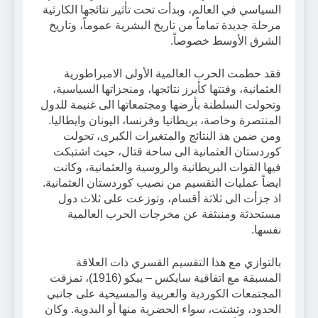
السياسي في العالم، وبدأت تحت تأثير نتائجها الكارثية
مرحلة جديدة تماماً من تاريخ البشرية عموماً، وتاريخ
الشرق الأوسط خصوصاً.
فقد حطمت الحرب العالمية الأولى الامبراطورية
العثمانية، وفتتها كأبرز نتائجها، ومنجزاتها السياسية،
وتحولت السلطنة بأرضها ومجتمعاتها الى غنيمة للدول
المنتصرة وخاصة، بريطانيا وفرنسا، اليونان وايطاليا.
ومن ضمن هذ النتائج والمتغيرات الكبرى، تحولت
كوردستان العثمانية الى ساحة قتال، حيث اشتبكت
فيها القوات البريطانية والروسية والعثمانية، وكانت
ايضاً عمليات التقسيم من نصيب كوردستان العثمانية.
اذ جزأت الى ثلاثة أقسام، وتوزعت على ثلاث دول
مستحدثة ومنبثقة عن مخرجات الحرب العالمية
نفسها.
بالتوازي مع هذا التقسيم القسري ذات العلاقة
المسبقة مع اتفاقية سايكس – بيكو (1916)، تمزقت
المجتمعات الكوردية والعربية والمسيحية على جانبي
الحدود، وتشتت، سواء الحضرية منها أو البدوية. وكان