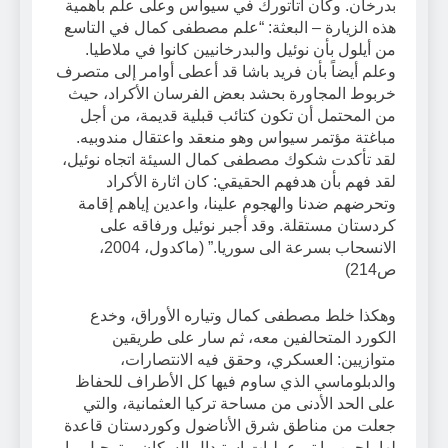
بدرخان. وكان اتاتورك في سيواس وعلى علم بأهمية
هذه الزيارة – البعثة: “علم مصطفى كمال في التاسع
من أيلول بأن نوئيل والبدرخانيين كانوا في ملاطيا.
وعلم أيضاً بأن فريد باشا قد أعطى أوامر إلى متصرف
خربوط المجاورة بحشد بعض الفرسان الأكراد، حيث
من المحتمل أن تكون كتائب قبلية قديمة، من أجل
مباغتة مؤتمر سيواس وهو منعقد واعتقال مندوبيه.
لقد تأكدت شكوك مصطفى كمال السيئة اتجاه نوئيل،
لقد فهم بأن هدفهم الحقيقي: كان اثارة الأكراد
وتحرضهم ضدنا والهجوم علينا، واعدين إياهم إقامة
كردستان مستقلة. وقد أجبر نوئيل ورفاقه على
الانسحاب بسرعة الى سوريا.” (ماكدول، 2004،
ص214)
وهكذا خلط مصطفى كمال وتياره الأوراق، وخدع
الكورد المتحالفين معه، ثم سار على طريقين
متوازيين: العسكري، وحقق فيه الانتصارات،
والدبلوماسي الذي ساوم فيها كل الأطراف للحفاظ
على الحد الأدنى من مساحة تركيا العثمانية، والتي
جعلت من مناطق شرق الأناضول وكوردستان قاعدة
لها، لحين ما تم عمليات استبدال السكان، وترحيل ما