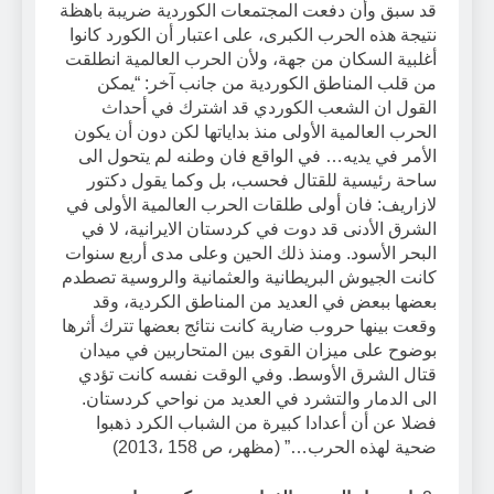
قد سبق وأن دفعت المجتمعات الكوردية ضريبة باهظة
نتيجة هذه الحرب الكبرى، على اعتبار أن الكورد كانوا
أغلبية السكان من جهة، ولأن الحرب العالمية انطلقت
من قلب المناطق الكوردية من جانب آخر: “يمكن
القول ان الشعب الكوردي قد اشترك في أحداث
الحرب العالمية الأولى منذ بداياتها لكن دون أن يكون
الأمر في يديه… في الواقع فان وطنه لم يتحول الى
ساحة رئيسية للقتال فحسب، بل وكما يقول دكتور
لازاريف: فان أولى طلقات الحرب العالمية الأولى في
الشرق الأدنى قد دوت في كردستان الايرانية، لا في
البحر الأسود. ومنذ ذلك الحين وعلى مدى أربع سنوات
كانت الجيوش البريطانية والعثمانية والروسية تصطدم
بعضها ببعض في العديد من المناطق الكردية، وقد
وقعت بينها حروب ضارية كانت نتائج بعضها تترك أثرها
بوضوح على ميزان القوى بين المتحاربين في ميدان
قتال الشرق الأوسط. وفي الوقت نفسه كانت تؤدي
الى الدمار والتشرد في العديد من نواحي كردستان.
فضلا عن أن أعدادا كبيرة من الشباب الكرد ذهبوا
ضحية لهذه الحرب…” (مظهر، ص 158 ،2013)