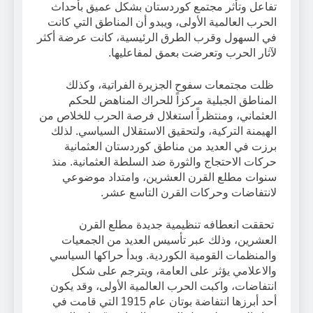
تفاعل وتأثر مجتمع كوردستان بشكل عميق بأحداث
الحرب العالمية الأولى، ويبدو أن المناطق التي كانت
في السهول وقرب الطرق الرئيسية، كانت عرضة أكثر
لآثار الحرب وتعرضت بعمق لمفاعليها.
ظلت مجتمعات سفوح الجزيرة الفراتية، وكذلك
المناطق الجبلية مركزاً للحراك المناهض للحكم
العثماني، ومنتظراً استغلال فرصة الحرب للخلاص من
الهيمنة التركية، ولتحقيق الاستقلال السياسي. لذلك
برزت في العديد من مناطق كوردستان العثمانية
حركات الاحتجاج والثورة ضد السلطة العثمانية. منذ
سنوات مطلع القرن العشرين، وامتداد موضوعي
لانتفاضات وحركات القرن التاسع عشر.
تحققت انعطافه تنظيمية جديدة مطلع القرن
العشرين، وذلك عبر تأسيس العديد من الجمعيات
والمنظمات القومية الكوردية. وبدأ حراكها السياسي
والاعلامي يؤثر على العامة، ويترجم على شكل
انتفاضات، واكبت الحرب العالمية الأولى، وقد يكون
أحد أبرزها انتفاضة بوتان عام 1915 التي قامت في