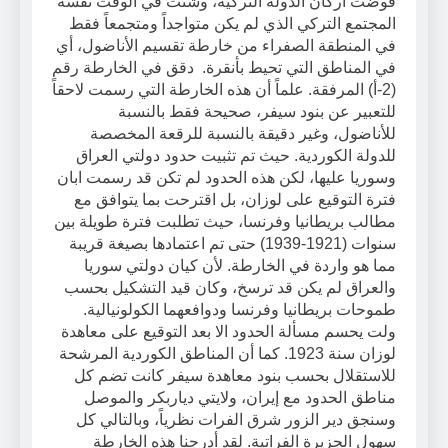
قوضت أركان الدولة التركية، وشتت في الوقت نفسه
المجتمع التركي الذي لم يكن متواجداً ومتجمعاً فقط
في المنطقة الصفراء من خارطة تقسيم الأناضول، أي
في المناطق التي تحيط بأنقرة. دقق في الخارطة رقم
(2-أ) المرفقة. علماً أن هذه الخارطة التي رسمت لاحقاً
للتعبير عن بنود سيفر، صحيحة فقط بالنسبة
للأناضول، وغير دقيقة بالنسبة للرقعة المخصصة
للدولة الكوردية. حيث تم تثبيت حدود دولتي العراق
وسوريا عليها، لكن هذه الحدود لم تكن قد رسمت ابان
فترة التوقيع على لوزان، بل اقترحت بما يتوافق مع
مطالب بريطانيا وفرنسا، حيث تطلبت فترة طويلة بين
سنوات (1921-1939) حتى تم اعتمادها بصيغة قريبة
مما هو واردة في الخارطة. لأن كيان دولتي سوريا
والعراق لم يكن قد ترسخ، وكان قيد التشكيل بحسب
طموحات بريطانيا وفرنسا ودوافعهما الكولونيالية.
ولت يحسم مسألة الحدود الا بعد التوقيع على معاهدة
لوزان سنة 1923. كما أن المناطق الكوردية المرشحة
للاستقلال بحسب بنود معاهدة سيفر كانت تضم كل
مناطق الحدود مع إيران، ولايتي دياربكر والموصل
وسنجق دير الزور شرق الفرات نظرياً، وبالتالي كل
سهول الجزيرة الفراتية. لقد أدرجنا هذه الخارطة