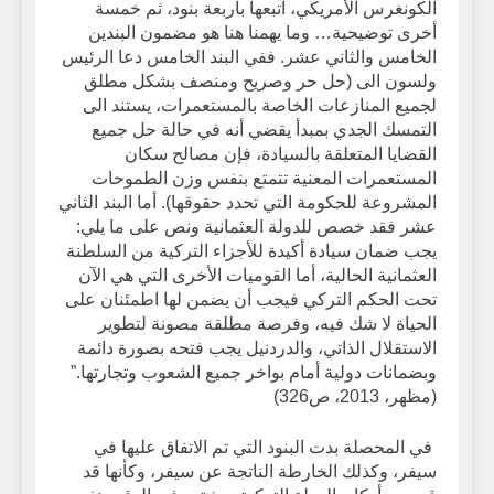
الكونغرس الأمريكي، اتبعها بأربعة بنود، ثم خمسة
أخرى توضيحية… وما يهمنا هنا هو مضمون البندين
الخامس والثاني عشر. ففي البند الخامس دعا الرئيس
ولسون الى (حل حر وصريح ومنصف بشكل مطلق
لجميع المنازعات الخاصة بالمستعمرات، يستند الى
التمسك الجدي بمبدأ يقضي أنه في حالة حل جميع
القضايا المتعلقة بالسيادة، فإن مصالح سكان
المستعمرات المعنية تتمتع بنفس وزن الطموحات
المشروعة للحكومة التي تحدد حقوقها). أما البند الثاني
عشر فقد خصص للدولة العثمانية ونص على ما يلي:
يجب ضمان سيادة أكيدة للأجزاء التركية من السلطنة
العثمانية الحالية، أما القوميات الأخرى التي هي الآن
تحت الحكم التركي فيجب أن يضمن لها اطمئنان على
الحياة لا شك فيه، وفرصة مطلقة مصونة لتطوير
الاستقلال الذاتي، والدردنيل يجب فتحه بصورة دائمة
وبضمانات دولية أمام بواخر جميع الشعوب وتجارتها.”
(مظهر، 2013، ص326)
في المحصلة بدت البنود التي تم الاتفاق عليها في
سيفر، وكذلك الخارطة الناتجة عن سيفر، وكأنها قد