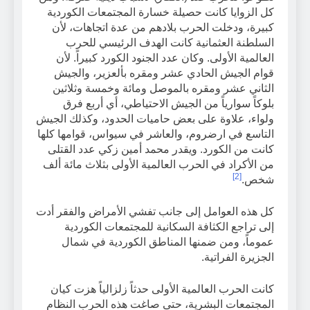
كل الزوايا كانت حصيلة خسارة المجتمعات الكوردية
كبيرة، ودخلت الحرب بلادهم من عدة اتجاهات، لأن
السلطنة العثمانية كانت الهدف الرئيسي للحرب
العالمية الأولى. وكان عدد الجنود الكورد كبيراً. لأن
قوام الجيش الحادي عشر ومقره بألعزير، والجيش
الثاني عشر ومقره بالموصل ومائة وخمسة وثلاثين
بلوكاً سوارياً من الجيش الاحتياطي، أي أربع فرق
ولواء، علاوة على بعض حاميات الحدود، وكذلك الجيش
التاسع في ارضروم، والعاشر في سيواس، قوامها كلها
كانت من الكورد. ويقدر محمد أمين زكي عدد القتلى
من الأكراد في الحرب العالمية الأولى بثلاث مائة ألف
[2]
شخص.
كل هذه العوامل إلى جانب تفشي الأمراض والفقر أدت
إلى تراجع الكثافة السكانية للمجتمعات الكوردية
عموماً، ومن ضمنها المناطق الكوردية في شمال
الجزيرة الفراتية.
كانت الحرب العالمية الأولى حدثاً زلزالياً هزت كيان
المجتمعات البشرية، حتى صاغت هذه الحرب النظام