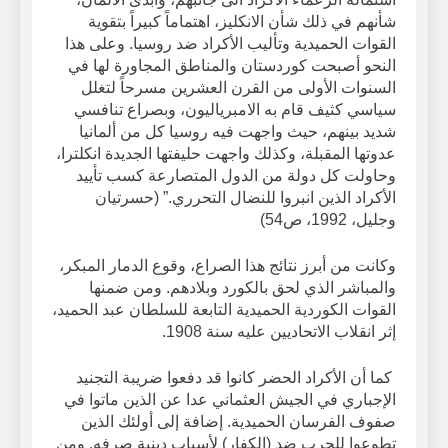
شأنهم في ذلك شأن الانكليز، اهتماماً كبيراً بتقوية
القوات الحميدية وتأليب الأكراد ضد روسيا. وعلى هذا
النحو أصبحت كوردستان والمناطق المجاورة لها في
السنوات الأولى من القرن العشرين مسرحاً لتغلل
سياسي كثيف قام به الامبرياليون، وبصراع تنافسي
شديد بينهم، حيث واجهت فيه روسيا كل من ألمانيا
عدوتها المقبلة، وكذلك واجهت حليفتها الجديدة انكلترا،
وحاولت كل دولة من الدول المتصارعة كسب تأييد
الأكراد الذين انبروا للنضال التحرري.” (حسرتيان
وجليل، 1992، ص54)
وكانت من أبرز نتائج هذا الصراع، وقوع الدمار المبكر،
والمباشر الذي لحق بالكورد وبلادهم. ومن ضمنها
القوات الكوردية الحميدية التابعة للسلطان عبد الحميد،
إثر انقلاب الاتحاديين عليه سنة 1908.
كما أن الأكراد الحضر كانوا قد دفعوا ضريبة التجنيد
الإجباري في الجيش العثماني عدا عن الذين ماتوا في
صفوف الفرسان الحميدية. إضافة إلى أولئك الذين
تطوعوا للحرب ضد (الكفار) لأسباب دينية صرفه. ومن