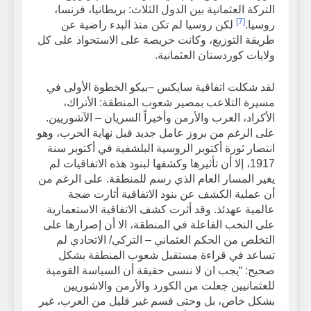
التركة العثمانية بين الدول الثلاث: بريطانيا، فرنسا،
[7]
روسيا.
لكن روسيا لم تكن منذ البدء راضية عن
طريقة التوزيع، وكانت حريصة على الاستحواذ على كل
ولايات كوردستان العثمانية.
لقد شكلت اتفاقية سايكس –بيكو الخطوة الأولى في
مسيرة التلاعب بمصير شعوب المنطقة: الأتراك،
الأكراد، العرب والأرمن وأخيراً السريان – الآشوريين.
على الرغم من بروز عامل جديد قبل نهاية الحرب، وهو
انتصار ثورة أكتوبر الروسية البلشفية في أكتوبر سنة
1917، إلا أن تأثيرها وكشفها لبنود هذه الاتفاقيات لم
يغير المسار العام الذي رسم للمنطقة. على الرغم من
أن عملية الكشف عن بنود الاتفاقية أثارت ضجة
عالمية عهدئذ. وقد أثرت كشف الاتفاقية الاستعمارية
على النخب الفاعلة في المنطقة، الا أن إصرارها على
التخلص من الحكم العثماني – التركي/ الاتحادي لم
تساعد في قراءة مستقبل شعوب المنطقة بشكل
صحيح: “يجب ان لا ننسى حقيقة أن السياسة القومية
للعثمانيين جعلت من الكورد والأرمن والاشوريين
بشكل خاص، بل وحتى قسم غير قليل من العرب، غير