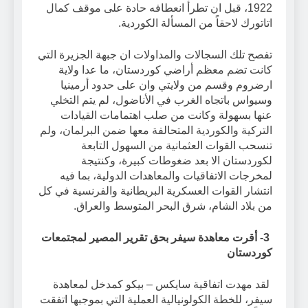
1922، قبل ان تطرأ انعطافه حادة على موقف كمال
اتاتورك لاحقاً من المسألة الكوردية.
تفصح تلك السجالات والمداولات ان جبهة الجزيرة التي
كانت تضم معظم أراضي كوردستان، ما عدا ولاية
ارضروم وقسم من ولايتي وان على حدود أرمينيا
وسيواس باتجاه الغرب في الأناضول، لم يتم التخلي
عنها بسهولة وكانت من صلب اهتمامات القيادات
التركية والكوردية المتحالفة معها ضمن البرلمان، ولم
تنسحب القوات العثمانية من السهول التابعة
لكوردستان الا بعد ضغوطات كبيرة، وكنتيجة
لمخرجات الاتفاقيات والمعاهدات الدولية، بما فيه
انتشار القوات العسكرية البريطانية والفرنسية في كل
من بلاد الشام، شرق البحر المتوسط والعراق.
3- أقرت معاهدة سيفر بحق تقرير المصير لمجتمعات
كوردستان
لقد مهدت اتفاقية سايكس – بيكو كمدخل لمعاهدة
سيفر، للخطة الكولونيالية العملية التي بموجبها اتفقت