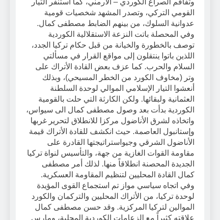
وتفاقم الصراع الكوردي – الأرمني، كما استنفر التيار
القومي التركي، وتصدر المشهد شخصيات قومية
عدوانية السلوك، من بينهم الضابط مصطفى كمال.
وفي المحصلة باتت النزعة الاستقلالية الكوردية
توصف بالخطورة والخيانة من قبل حكام تركيا الجدد،
اللذين باتوا ينتقلون إلى مواقع القرار في مسألتي
السلام والحرب. كما عزف بعض القادة الأتراك على
وتر (مخاوف الكورد من الخطر المسيحي)، وبذلك
أنعشوا التيار الإسلامي الموالي لوحدة السلطنة
العثمانية ولبقائها. ولكن الكارثة التي حلت بالقومية
الكوردية بدأت بعد وصول مصطفى كمال الى سيواس،
واتخاذه لشرق الأناضول مركزا للانطلاق لتحرير غربها
وإستانبول العاصمة. حيث انكشف للقادة الأتراك قيمة
الأناضول الشرقي وجيواستراتيجتها القادرة على
مقاومة القوات الغازية من جهة، والتأسيس لنواة تركيا
الجديدة المحصنة انطلاقاً منها. لذلك أمر مصطفى
كمال القادة المحليين لتنظيم المقاومة العسكرية.
وفي اتجاه سياسي مواز تم استجماع القوى المؤيدة
لوحدة تركيا، من الأتراك المحليين والتركمان والكورد
الموالين لتركيا المركزية. وقد حسن مصطفى كمال
علاقته كثيراً مع الزعامات الكوردية المحلية، ومارس