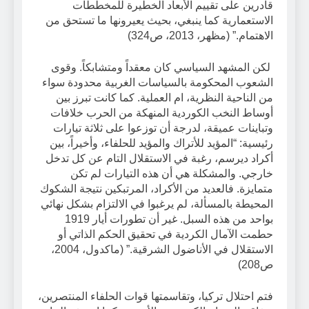
قادرين على تقييم الأبعاد الخطيرة للمخططات
الاستعمارية كما ينبغي، بحيث يعيرونها ما تستحق من
الاهتمام.” (مظهر، 2013، ص324)
لكن المشهد السياسي كان معقداً ومتشابكاً. وقوى
الشعوب المحكومة بالسياسات الغربية محدودة سواء
من الناحية النظرية، ام العملية. كما كانت تبرز بين
أوساط النخب الكوردية المنهكة من الحرب خلافات
وتباينات عميقة، لدرجة أن توزعوا على ثلاثة تيارات
رئيسية: “المؤيد للأتراك والمؤيد للحلفاء، وأخيراً، بين
أكراد ديرسم، رغبة في الاستقلال التام عن كل تدخل
خارجي. والمشكلة هي أن هذه التيارات لم تكن
متمايزة. فالعديد من الأكراد، المرتبكين نتيجة الشكوك
المحيطة بالمسألة، لم يرغبوا في الالتزام بشكل نهائي
بواحد من هذه السبل. غير أن تطورات أيار 1919
حطمت الآمال الكردية في تحقيق الحكم الذاتي أو
الاستقلال في الأناضول الشرقية.” (ماكدول، 2004،
ص208)
فتم احتلال تركيا، وتقاسمتها قوات الحلفاء المنتصرين،