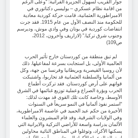
جوار القريب لسهول الجزيرة الفراتية: “وعلى الرغم
من اقامة نظام عسكري – بوليسي دكتاتوري في
الامبراطورية العثمانية، قامت حركة كوردية معادية
للحكومة منذ النصف الأول من عام 1915. فقد جرت
انتفاضات كوردية في بوتان وفي وادي موش، وديرسم
وجنوب شرق تركيا.” (لازاريف وآخرون، 2012،
ص109)
لم تبق منطقة من كوردستان خارج تأثير الحرب
العالمية الأولى، بل استجابت بسرعة لمفاعيلها. ذلك
لأن روسيا القيصرية وبريطانيا وفرنسا من جهة، وكل
من ألمانيا والسلطنة العثمانية قد تحاربوا، واشتبكت
قواتهم على أرض كوردستان. فقد تركزت أطماع
الحرب وبؤرة الصراع وعملية توزيع غنائمها في الشرق
الأوسط، وخاصة كانت تلك القوى قد مهدت لذلك:
“استمر نفوذ ألمانيا في النمو سريعاً في السنوات
الأخيرة من حكم عبد الحميد في عاصمة الامبراطورية،
وفي الولايات الشرقية. وقد قام المبشرون والعلماء
الألمان بدراسة واسعة للأراضي التركية والايرانية التي
يسكنها الأكراد، وتوغلوا في المناطق النائية محاولين
استمالة الزعماء الأكراد الى جانبهم، وأبدى الألمان،