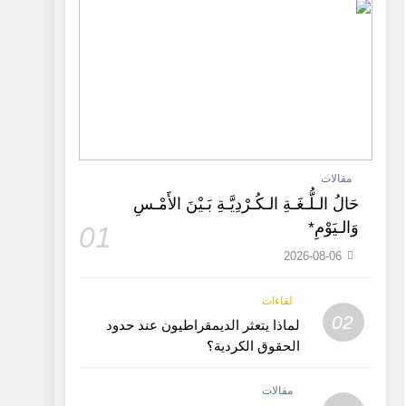
مقالات
حَالُ الـلُّـغَـةِ الـكُـرْدِيَّـةِ بَـيْنَ الأَمْـسِ
وَالـيَوْمِ*
01
2026-08-06
لقاءات
02
لماذا يتعثر الديمقراطيون عند حدود
الحقوق الكردية؟
مقالات