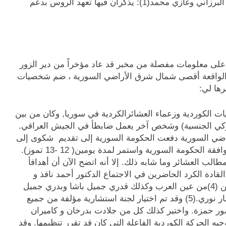
تم ذكر أسماء العديد منهم, ثمة رسائل من مصطفى البرزاني وغازي محمد(1): يذكران فيها تعهد الروس بدعم
 التركي اليوم (في 21 من تموز) على معلومات مفصلة من مخبر قد عاد مؤخراً من دير الزور
 الواقعة أقصى شمال شرق الأراضي السورية ، ضم شخصيات
رها لي:
والي 250 من أهم الشخصيات الكوردية وزعماء العشائرالكردية في سوريا, وكان من بين
 شريف ابن خجوآغا ((Khadjou Agha(2) (تركي الجنسية) وشخص آخر يعمل ضابطأ في الجيش العراقي.
أراضي السورية دفعت الحكومة السورية إلى تقديم شكوى إلى
الحكومة العراقية. عقد الاجتماع بعد الحصول على موافقة الحكومة السورية واستمر لمدة يومين( 12 -13 تموز).
ب العشائر وما شابه ذلك. إلا أنه اتضح الآن أن أهدافأ
قادة الكرد الحاضرين في الاجتماع الدكتور أحمد نافذ و
البرفيسور حمزة (3)وبوزان شاهين و مصطفى شاهين (4)من عين العرب وكذلك قدري جميل باشا وبدري جميل
باشا وممدوح سليم (مفتش في التربية) والدكتور بيطار نوري.(5) وقد تم اختيار لجنة استشارية مؤلفة من جميع
فيسور حمزة. واختير كذلك كل من جلادت بدرخان و كاميران
ه الحركة الكوردية الفاعلة التي كان قد تقرر تنظيمها. وقد