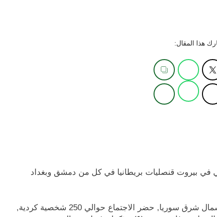
ك هذا المقال:
ي في بيروت قنصليات بريطانيا في كل من دمشق وبغداد
بشأن اجتماع عقد في 12-13 تموز ، في عين ديوار شمال شرق سوريا, حضر الاجتماع حوالي 250 شخصية كردية,