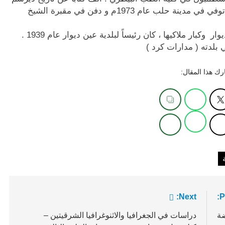
بعنوان ” ديرسم في تاريخ كردستان ” ، توفي في مدينة حلب عام 1973م و دفن في مقبرة الشيخ
عبد الكريم ملا صادق ، من أعيان عين ديوار وكبار ملاكيها ، كان رئيساً لبلدية عين ديوار عام 1939 .
 بلدته ( مدارات كرد )
ك هذا المقال:
Next:
P
ضة
دراسات في الجغرافيا والاثنوغرافيا الشرقيتين –