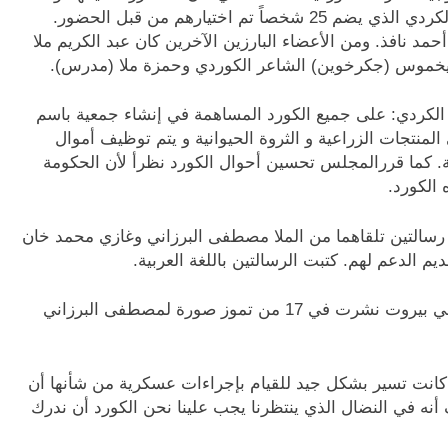
تم تعيين اللجنة الإستشارية من قبل المجلس العام الكردي الذي يضم 25 شخصاً تم اختيارهم من قبل الحضور.
حمد نافذ. ومن الأعضاء البارزين الآخرين كان عبد الكريم ملا
الكردي: على جميع الكورد المساهمة في إنشاء جمعية باسم
منتجات الزراعية و الثروة الحيوانية و يتم توظيف أموال
ة. كما قررالمجلس تحسين أحوال الكورد نظرأ لأن الحكومة
 الكورد.
 رسالتين تلقاهما من الملا مصطفى البرزاني وغازي محمد خان
ومن الجدير بالذكر أن جريدة (Le Jour) التي تصدر في بيروت نشرت في 17 من تموز صورة لمصطفى البرزاني
 كانت تسير بشكل جيد للقيام بإجراءات عسكرية من شأنها أن
ه في النضال الذي ينتظرنا يجب علينا نحن الكورد أن ندرك