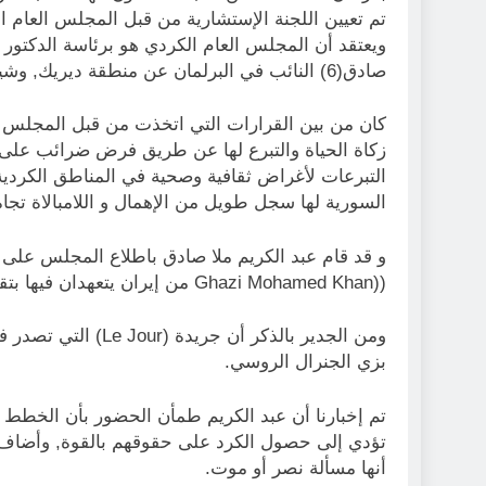
ويعتقد أن المجلس العام الكردي هو برئاسة الدكتور أ
صادق(6) النائب في البرلمان عن منطقة ديريك, وشيخموس (جكرخوين) الشاعر الكوردي وحمزة ملا (مدرس).
كان من بين القرارات التي اتخذت من قبل المجلس 
زكاة الحياة والتبرع لها عن طريق فرض ضرائب على ال
التبرعات لأغراض ثقافية وصحية في المناطق الكردي
السورية لها سجل طويل من الإهمال و اللامبالاة تجاه
و قد قام عبد الكريم ملا صادق باطلاع المجلس على
((Ghazi Mohamed Khan من إيران يتعهدان فيها بتقديم الدعم لهم. كتبت الرسالتين باللغة العربية.
بزي الجنرال الروسي.
تم إخبارنا أن عبد الكريم طمأن الحضور بأن الخطط
تؤدي إلى حصول الكرد على حقوقهم بالقوة, وأضاف أن
أنها مسألة نصر أو موت.