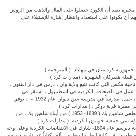
خبره تفيد أن الكورد حصلوا على المال والذهب من الروس
 أن يكونوا على استعداد وانتظار إشارة للإستيلاء على
_________________
مهورية كردستان في مهاباد .( المترجمة )
بيلة هفيركان الشهيرة . (مدارات كرد )
مكسي ، ولد عام 1892م في ناحية مكس التي كانت تتبع ولاية وان ، درس في دار الفنون ،
ا ، عمل في الصحافة الكردية في اسطمبول ، استقر في
سورية وحصل على الجنسية السورية ، عمل مدرساً في مدرسة عين ديوار عام 1932 م ، توفي
بوزان شاهين بك ( 1890- 1968 ) و مصطفى شاهين بك ( 1889- 1953 ) من أبناء شاهين بك ، من
سسي جمعية خويبون الكردية .( مدارات كرد )
نوري ديرسمي ، ولد في احدى قرى ولاية ديرسم عام 1894- شارك في الانتفاضات الكردية وعلى وجه
بول في كلية الطب البيطري . ألف كتاباً عن تاريخ ديرسم