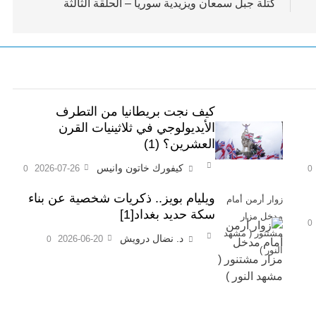
كتلة جبل سمعان ويزيدية سوريا – الحلقة الثالثة
كيف نجت بريطانيا من التطرف
الأيديولوجي في ثلاثينيات القرن
العشرين؟ (1)
كيفورك خاتون وانيس
2026-07-26
0
0
ويليام بويز.. ذكريات شخصية عن بناء
زوار أرمن أمام
سكة حديد بغداد[1]
مدخل مزار
0
مشتنور ( مشهد
د. نضال درويش
2026-06-20
0
النور )