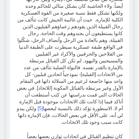
أيضاً. ولاء الحاشية كان بشكل مثالي للحاكم وحده
ولكنها تشكل فقط نسبة صغيرة من القوة العسكرية
الكلية للإمارة. حيث أن غالبية الجيش كانت تتألف من
رجال القبيلة الذين يقودهم زعماؤهم القبليون الذين
كانوا يستطيعون أن يجندوهم وقت الحاجة. رجال
القبيلة، وهم بالعادة من الرحل وأنصاف الرحل، شكّلوا
في الواقع طبقة عسكرية سيطرت على الطبقة الدنيا
من الفلاحين والحرفيين والأكراد غير القبليين
والمسيحيين واليهود. لم تكن كل القبائل مرتبطة
بالإمارة بالقدر نفسه. فالنواة الصلبة تتألف من عدد
من الاتحادات [القبلية]- نموذجياً اتحادين قبليين- كل
واحد منها خاضعة لزعيم من السلالة ذاتها في المقام
الأول وغير مرتبطة بالقبائل المكونة [للاتحاد]. في بعض
الحالات التي قمت بدراستها عن كثب أستطعت أن
أتاكد فيما إذا كانت تلك الاتحادات موجودة قبل الإمارة
أم لا. الاسطورة تؤكد ذلك بالنسبة لبعضها
[5]
ولكن يبدو
لي أنه، على الأقل في بعض الحالات، فإن الإمارة ذاتها
كانت سبب وجود تلك الاتحادات.
كان تنظيم القبائل في اتحادات توازن بعضها بعضاً