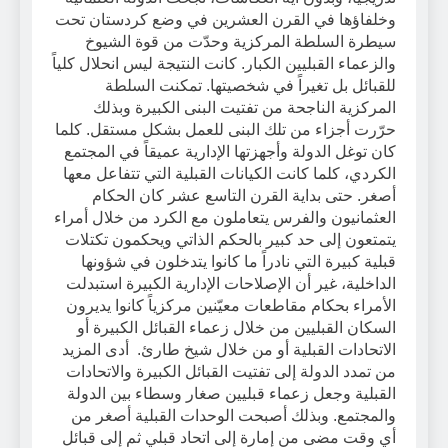
وخلفاؤها في القرن العشرين في وضع كردستان تحت
سيطرة السلطة المركزية وحدّت من قوة الشيوخ
والزعماء القبليين الكبار. كانت النتيجة ليس انحلال كلياً
للقبائل بل تغيراً في شخصيتها. تمكنت السلطة
المركزية الناجحة من تفتيت البنى الكبيرة وبذلك
حرّرت أجزاء من تلك البنى للعمل بشكل مستقل. كلما
كان توغل الدولة وأجهزتها الإدارية عميقاً في المجتمع
الكردي، كلما كانت الكيانات القبلية التي تتفاعل معها
أصغر. حتى بداية القرن التاسع عشر كان الحكام
العثمانيون والفرس يتعاملون مع الكرد من خلال أمراء
يتمتعون إلى حد كبير بالحكم الذاتي ويحكمون تكتلات
قبلية كبيرة التي نادراً ما كانوا يتدخلون في شؤونها
الداخلية، غير أن الإصلاحات الإدارية الكبيرة استبدلت
الأمراء بحكام مقاطعات معيّنين مركزياً كانوا يديرون
السكان القبليين من خلال زعماء القبائل الكبيرة أو
الاتحادات القبلية أو من خلال شيخ طارئ. أدى المزيد
من تمدد الدولة إلى تفتيت القبائل الكبيرة والاتحادات
القبلية وجعل زعماء قبليين صغار وسطاء بين الدولة
والمجتمع. وبذلك أصبحت الوحدات القبلية أصغر من
أي وقت مضى من إمارة إلى اتحاد قبلي ثم إلى قبائل