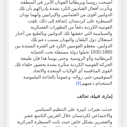
أصبحت روسيا وبريطانيا القوتان الأبرز في المنطقة.
وتأثرت أفعال القياديين الكرد بشدة بإدراكهم بأن تلك
الدولتين أقوى من العثمانيين والإيرانيين وأنهما تودان
السيطرة على كردستان. إضافة إلى ذلك، تلقت
القومية الكردية دفعاً من التطورات العسكرية
والسياسية التي حققتها تلك الدولتين وبالطبع من أخبار
استقلال دول البلقان واليونان بسبب دعم تلك
الدولتين. معظم القوميين الكرد في الفترة الممتدة بين
1880-1930 تخيلوا دولة مستقلة تحت الحماية
البريطانية و/أو الروسية. وحتى يومنا هذا فإن طبيعة
الحركة القومية الكردية متأثرة بشدة بحضور خلفاء تلك
القوى المنافسة أي الولايات المتحدة والاتحاد
السوفييتي-حتى زواله- وعموماً بالحاجة الملموسة
لاستخدام دعمهم.
[4]
إمارة، قبيلة، تحالف
حدثت تغيرات كبيرة على التنظيم السياسي
والاجتماعي لكردستان خلال القرنين التاسع عشر
والعشرين بشكل خاص حيث باتت السيطرة المركزية