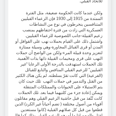
للاتحاد القبلي.
ولكن عندما كانت الحكومة ضعيفة، مثل الفترة
الممتدة من 1915 إلى 1930 فإن الزعماء القبليين
المتنافسين ينخرطون في نوع من النشاطات
العسكرية التي زادت من فترة احتفاظهم بمنصب
زعيم القبيلة-جانب اللصوصية للزعماء القبليين.
واشتمل ذلك على القيام بحملات نهب على القوافل أو
المدن أو قرى القبائل المجاورة-وهي وسيلة ممتازة
لتعزيز وحدة قبيلة المرء-ولكن من الواضح أن حملات
النهب على قرى ومخيمات القبيلة ذاتها بذات الأهمية.
تلك الحملات استهدفت بالدرجة الأولى الرعايا “غير
القبليين” للزعيم القبلي المنافس والتابع للقبائل
(الفرعية) التي كانت تقرّ بسلطته. لم يكن هناك الكثير
من القتل والتدمير في حملات النهب تلك حيث كان
يتم الاستيلاء على الحيوانات والممتلكات المتنقلة
ويمكن إعادة جزء من كلتيهما فيما بعد. تلك الحملات
كانت تُنّفذ من قبل حاشية الزعيم القبلي وهم مقاتلون
أقوياء من أصول مختلفة ( تضم أحياناً غير الكرد) الذين
قطعوا من قبل كل صلاتهم القبلية (كانوا مستعدين
لقتل والديهم إذا ما أمرهم الزعيم القبلي بذلك كما قال