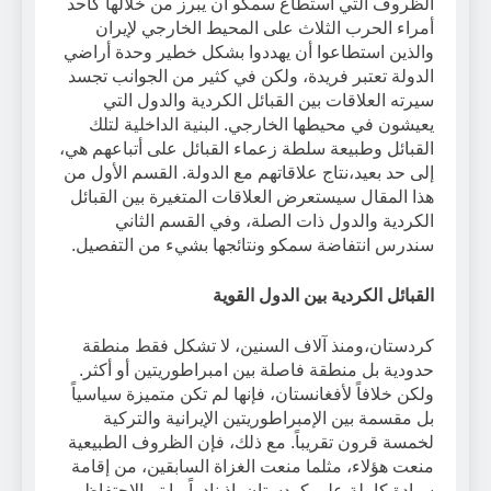
الظروف التي استطاع سمكو أن يبرز من خلالها كأحد
أمراء الحرب الثلاث على المحيط الخارجي لإيران
والذين استطاعوا أن يهددوا بشكل خطير وحدة أراضي
الدولة تعتبر فريدة، ولكن في كثير من الجوانب تجسد
سيرته العلاقات بين القبائل الكردية والدول التي
يعيشون في محيطها الخارجي. البنية الداخلية لتلك
القبائل وطبيعة سلطة زعماء القبائل على أتباعهم هي،
إلى حد بعيد،نتاج علاقاتهم مع الدولة. القسم الأول من
هذا المقال سيستعرض العلاقات المتغيرة بين القبائل
الكردية والدول ذات الصلة، وفي القسم الثاني
سندرس انتفاضة سمكو ونتائجها بشيء من التفصيل.
القبائل الكردية بين الدول القوية
كردستان،ومنذ آلاف السنين، لا تشكل فقط منطقة
حدودية بل منطقة فاصلة بين امبراطوريتين أو أكثر.
ولكن خلافاً لأفغانستان، فإنها لم تكن متميزة سياسياً
بل مقسمة بين الإمبراطوريتين الإيرانية والتركية
لخمسة قرون تقريباً. مع ذلك، فإن الظروف الطبيعية
منعت هؤلاء، مثلما منعت الغزاة السابقين، من إقامة
سيادة كاملة على كردستان. إذ نادراً ما تم الاحتفاظ