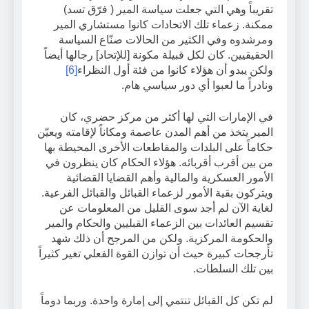
تقريباً وهي التي جعلت سياسة المير ( فرّق تسد)
ممكنة. زعماء تلك الاتحادات كانوا مستشاري المير
ومرشدوه وفي الكثير من الحالات صنّاع السياسة
الحقيقيين. كان لكل قبيلة مكونة [للإتحاد] رجالها أيضاً
ولكن يبدو أن هؤلاء كانوا من فئة أول النظراء
[6]
ونادراً ما لعبوا أي دور سياسي هام.
في الإمارات التي لها أكثر من مركز حضري، كان
المير يتخذ من أهم المدن عاصمة ومكاناً لإقامته ويعيّن
حكاماً على البلدات والمقاطعات الأخرى المحيطة بها
من بين أقرب أقربائه. هؤلاء الحكام كان ينظرون في
الأمور العسكرية والمالية وأهم القضايا القضائية
ويتركون بقية الأمور لزعماء القبائل والقبائل الفرعية.
لغاية الآن لم أجد سوى القليل من المعلومات عن
تقسيم العائدات بين الزعماء القبليين والحكام والمير
والحكومة المركزية. ولكن من المرجح أن ذلك شهد
تأرجحات كبيرة حيث أن توازن القوة الفعلي تغير كثيراً
بين تلك السلطات.
لم تكن كل القبائل تنتمي إلى إمارة واحدة. وربما دوماً