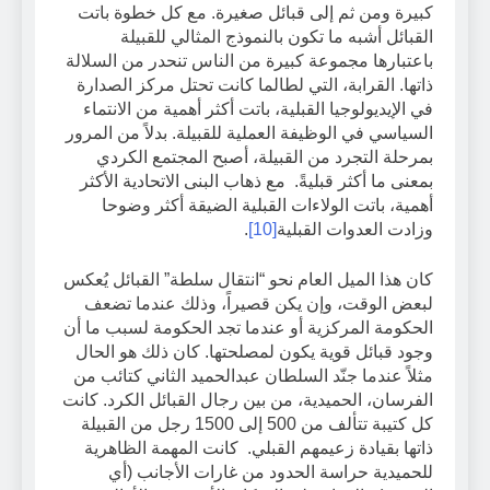
كبيرة ومن ثم إلى قبائل صغيرة. مع كل خطوة باتت
القبائل أشبه ما تكون بالنموذج المثالي للقبيلة
باعتبارها مجموعة كبيرة من الناس تنحدر من السلالة
ذاتها. القرابة، التي لطالما كانت تحتل مركز الصدارة
في الإيديولوجيا القبلية، باتت أكثر أهمية من الانتماء
السياسي في الوظيفة العملية للقبيلة. بدلاً من المرور
بمرحلة التجرد من القبيلة، أصبح المجتمع الكردي
بمعنى ما أكثر قبليةً. مع ذهاب البنى الاتحادية الأكثر
أهمية، باتت الولاءات القبلية الضيقة أكثر وضوحا
وزادت العدوات القبلية
[10]
.
كان هذا الميل العام نحو “انتقال سلطة” القبائل يُعكس
لبعض الوقت، وإن يكن قصيراً، وذلك عندما تضعف
الحكومة المركزية أو عندما تجد الحكومة لسبب ما أن
وجود قبائل قوية يكون لمصلحتها. كان ذلك هو الحال
مثلاً عندما جنّد السلطان عبدالحميد الثاني كتائب من
الفرسان، الحميدية، من بين رجال القبائل الكرد. كانت
كل كتيبة تتألف من 500 إلى 1500 رجل من القبيلة
ذاتها بقيادة زعيمهم القبلي. كانت المهمة الظاهرية
للحميدية حراسة الحدود من غارات الأجانب (أي