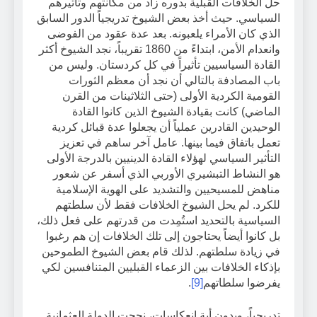
حل الخلافات القبلية بدوره زاد من مكانتهم وتأثيرهم
السياسي. حيث أخذ بعض الشيوخ تدريجياً الدور السابق
الذي كان الأمراء يلعبونه. بعد عدة عقود من الفوضى
وانعدام الأمن، ابتداءً من 1860 تقريباً، نجد الشيوخ أكثر
القادة السياسيين تأثيراً في كل كردستان. وليس من
باب المصادفة بالتالي أن نجد أن معظم الثورات
القومية الكردية الأولى (حتى الثلاثينات من القرن
الماضي) كانت بقيادة الشيوخ الذين كانوا القادة
الوحيدين القادرين عملياً أن يجعلوا عدة قبائل كردية
تعمل باتفاق فيما بينها. عامل آخر ساهم في تعزيز
التأثير السياسي لهؤلاء القادة الدينيين بالدرجة الأولى
هو النشاط التبشيري الأوربي الذي أسفر عن شعور
مناهض للمسيحيين والتشديد على الهوية الإسلامية
للكرد. لم يحل الشيوخ الخلافات فقط لأن سلطتهم
السياسية بالتحديد استُمِدت من قدرتهم على فعل ذلك،
بل كانوا أيضاً يحتاجون إلى تلك الخلافات إن هم رغبوا
في زيادة سلطتهم. لذلك قام بعض الشيوخ الطموحين
بإذكاء الخلافات بين الزعماء القبليين المتنافسين لكي
يفرضوا سلطاتهم
[9]
.
تدريجياً، وبدون أية انعكاسات، نجحت الدولة العثمانية