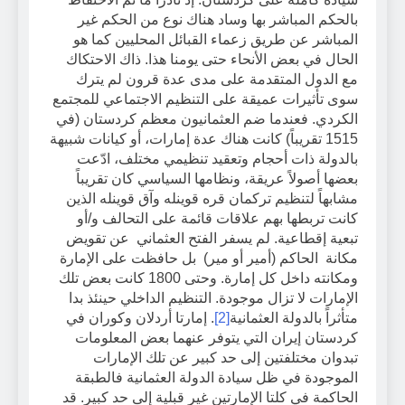
بالحكم المباشر بها وساد هناك نوع من الحكم غير
المباشر عن طريق زعماء القبائل المحليين كما هو
الحال في بعض الأنحاء حتى يومنا هذا. ذاك الاحتكاك
مع الدول المتقدمة على مدى عدة قرون لم يترك
سوى تأثيرات عميقة على التنظيم الاجتماعي للمجتمع
الكردي. فعندما ضم العثمانيون معظم كردستان (في
1515 تقريباً) كانت هناك عدة إمارات، أو كيانات شبيهة
بالدولة ذات أحجام وتعقيد تنظيمي مختلف، ادّعت
بعضها أصولاً عريقة، ونظامها السياسي كان تقريباً
مشابهاً لتنظيم تركمان قره قوينله وآق قوينله الذين
كانت تربطها بهم علاقات قائمة على التحالف و/أو
تبعية إقطاعية. لم يسفر الفتح العثماني عن تقويض
مكانة الحاكم (أمير أو مير) بل حافظت على الإمارة
ومكانته داخل كل إمارة. وحتى 1800 كانت بعض تلك
الإمارات لا تزال موجودة. التنظيم الداخلي حينئذ بدا
متأثراً بالدولة العثمانية
[2]
. إمارتا أردلان وكوران في
كردستان إيران التي يتوفر عنهما بعض المعلومات
تبدوان مختلفتين إلى حد كبير عن تلك الإمارات
الموجودة في ظل سيادة الدولة العثمانية فالطبقة
الحاكمة في كلتا الإمارتين غير قبلية إلى حد كبير. قد