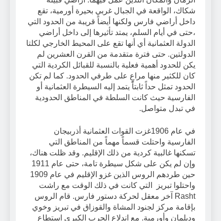
شكاك، الواقعة في الجبال غربي بحيرة أورمية، تقع
داخل أراضي فارس ولكنها أيضاً قريبة من الحدود التي
،حتى في أيام السلم، يمتد تأثيرها إلى داخل أراضي
الدولة العثمانية أي أنها تقع على المحيط الخارجي لكلتا
الدولتين. حتى فترة متقدمة من القرن العشرين لم
يكن للحدود أهمية فعلية بالنسبة للقبائل الكردية التي
كان للكثير منها مراعٍ على طرفي الحدود. كما لم تكن
الحدود تمثل حداً ثابتاً يتمد إليه السيطرة العثمانية أو
الفارسية حيث كانت السلطة في المناطق الحدودية
في تبدل متواصل.
في عام 1906غزت القوات العثمانية أذربيجان
الفارسية واحتلت قسماً مهماً من المناطق التي
تسكنها غالبية كردية من ذلك الإقليم. وقد ظلت هناك،
وإن لم يكن على شكل سيطرة تامة، حتى عام 1911
حين طردهم الروس الذين غزو الإقليم في عام 1909
واحتلوا تبريز التي كانت في ذلك الوقت مع راشت
Rasht آخر معقل لحركة دستور فارس. قام الروس
بإقامة مركز لجنود المشاة والقوزاق في تبريز وخوي
وديلمان وأورمية. مع اندلاع الحرب الكبرى استطاع