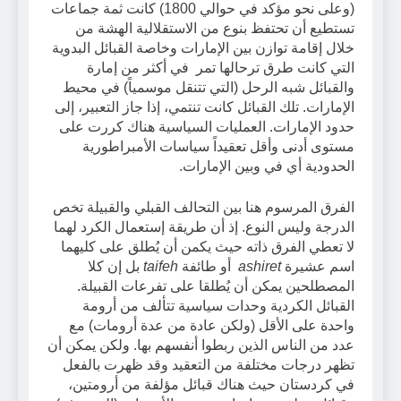
(وعلى نحو مؤكد في حوالي 1800) كانت ثمة جماعات
تستطيع أن تحتفظ بنوع من الاستقلالية الهشة من
خلال إقامة توازن بين الإمارات وخاصة القبائل البدوية
التي كانت طرق ترحالها تمر في أكثر من إمارة
والقبائل شبه الرحل (التي تتنقل موسمياً) في محيط
الإمارات. تلك القبائل كانت تنتمي، إذا جاز التعبير، إلى
حدود الإمارات. العمليات السياسية هناك كررت على
مستوى أدنى وأقل تعقيداً سياسات الأمبراطورية
الحدودية أي في وبين الإمارات.
الفرق المرسوم هنا بين التحالف القبلي والقبيلة تخص
الدرجة وليس النوع. إذ أن طريقة إستعمال الكرد لهما
لا تعطي الفرق ذاته حيث يكمن أن يُطلق على كليهما
اسم عشيرة
ashiret
أو طائفة
taifeh
بل إن كلا
المصطلحين يمكن أن يُطلقا على تفرعات القبيلة.
القبائل الكردية وحدات سياسية تتألف من أرومة
واحدة على الأقل (ولكن عادة من عدة أرومات) مع
عدد من الناس الذين ربطوا أنفسهم بها. ولكن يمكن أن
تظهر درجات مختلفة من التعقيد وقد ظهرت بالفعل
في كردستان حيث هناك قبائل مؤلفة من أرومتين،