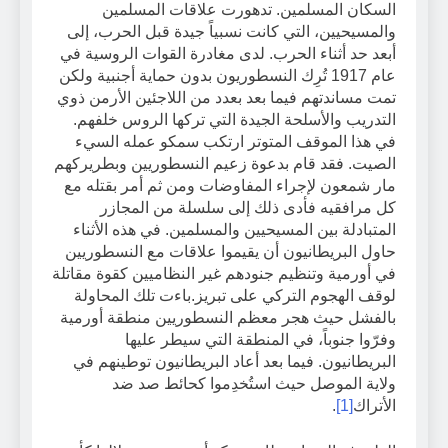
السكان المسلمين. تدهورت علاقات المسلمين
والمسيحيين، التي كانت نسبياً جيدة قبل الحرب، إلى
أبعد حد أثناء الحرب. لدى مغادرة القوات الروسية في
عام 1917 تُرِك النسطوريون بدون حماية أجنبية ولكن
تمت مساندتهم فيما بعد بعدد من اللاجئين الأرمن ذوي
التدريب والأسلحة الجيدة التي تركها الروس خلفهم.
في هذا الموقف المتوتر ارتكب سمكو عمله السيء
الصيت. فقد قام بدعوة زعيم النسطوريين وبطريركهم
مار شمعون لإجراء المفاوضات ومن ثم أمر بقتله مع
كل مرافقيه فأدى ذلك إلى سلسلة من المجازر
المتبادلة بين المسيحيين والمسلمين. في هذه الأثناء
حاول البريطانيون أن يقيموا علاقات مع النسطوريين
في أورمية وتنظيم جنودهم غير النظاميين كقوة مقاتلة
لوقف الهجوم التركي على تبريز.باءت تلك المحاولة
بالفشل حيث هجر معظم النسطوريين منطقة أورمية
وفرّوا جنوباً، في المنطقة التي سيطر عليها
البريطانيون. فيما بعد أعاد البريطانيون توطينهم في
ولاية الموصل حيث استُخدِموا كحائط صد ضد
الأتراك
[1]
.