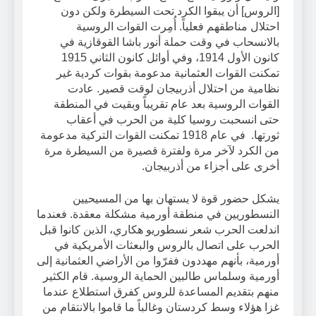
[الروس] أن يبقوا الكرد تحت السيطرة ولكن دون
احتلال مناطقهم فعلياً. أُمِرت القوات الروسية
بالانسحاب في وقت حملة أنور باشا القوقازية في
كانون الأول 1914، وفي أوائل كانون الثاني 1915
تمكنت القوات العثمانية مدعومة بقوات كردية غير
نظامية من احتلال أذربيجان لوقت قصير. عادت
القوات الروسية بعد عام تقريباً وبقيت في المنطقة
حتى انسحبت روسيا كلية من الحرب في أعقاب
ثورتها. في عام 1918 تمكنت القوات التركية مدعومة
من الكرد لآخر مرة ولفترة قصيرة من السيطرة مرة
أخرى على أجزاء من أذربيجان.
يشكل حضور قوة لا يستهان بها من المسيحيين
النسطوريين في منطقة أورمية مشكلة معقدة. فعندما
اندلعت الحرب شعر نسطوريو هكاري، الذين كانوا قبل
الحرب على اتصال بالروس والبعثات الأمريكية في
أورمية، بأنهم مهددون ففرّوا من الأراضي العثمانية إلى
أورمية وسلماس طالبين الحماية الروسية. قام الكثير
منهم بتقديم المساعدة للروس كفرق استطلاع عندما
غزا هؤلاء وسط كردستان وغالباً ما قاموا بالانتقام من