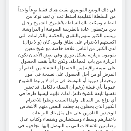
في ذلك الوضع الفوضوي بقيت هناك فقط نوعاً واحداً
من السلطة التقليدية استطاعت أن تعيد نوعاً من
النظام وتمثلت تلك السلطة
بالشيوخ.
الشيوخ رجال
دين مرتبطون عادة بالطريقة الصوفية أو الدراوشة.
ويتسم الكثير منهم بالتقوى والحكمة والكرامات التي
اكسبتهم الاحترام على نطاق واسع. كان (و لا يزال)
لدى الكثير من الناس علاقة خاصة مع شيخ معين
يقومون بزيارته بشكل دوري وفي بعض الأحيان تكون
الزيارة من باب المجاملة. ولكن غالباً بقصد الحصول
على تميمة واقية [من الحسد] أو للشفاء من العقم أو
المرض أو من أجل الحصول على نصيحة في أمور
روحية أو دنيوية أو للتوسط في نزاع. لا يرتبط الشيوخ
عموماً بأي قبيلة (رغم أن القبيلة بالكامل قد تعتبر
نفسها تابعة للشيخ ذاته)، لذلك فإنهم ليسوا طرفاً في
أي نزاع بين القبائل. ولهذا السبب ونظرا للاحترام
الكبير الذي يحظون به جعلت البعض منهم الأشخاص
الوحيدين القادرين على حل مثل تلك النزاعات
باعتبارهم وسطاء ومستشارين وشفعاء وكتاب عدل
وضامنين للاتفاقات التي تم التوصل إليها. نجاحهم في