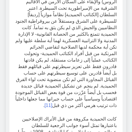
الروس) والإبقاء على السكان الأرمن في الأقاليم
الشرقية من الإمبراطورية تحت السيطرة. اعتبر
السلطان [الكتائب الحميدية] نظاماً موازياً [رديفاً]
للسيطرة على الشرق ومستقلاً عن بيروقراطية الجنود
النظاميين والجيش الذي لم يكن يثق به تماماً. كانت
الحميدية تتمتع بالكثير من الحصانة القانونية- لا الإدارة
المدنية ولا التراتبية العسكرية لهما أية سلطة عليها ولم
تكن أية محكمة لديها الصلاحية لتقاضي الجرائم
المرتكبة من قبل أفراد الكتائب الحميدية- وتحولت
الكتائب عملياً إلى زعامات مستقلة. لم يكن قادتها
قادرون فقط على تعزيز سيطرتهم على قبائلهم فقط
بل أيضاً قادرين على توسيع سيطرتهم على حساب
القبائل المجاورة التي لم تكن منضوية تحت لواء الفرق
الحميدية. لم ينجم عن تشكيل الحميدية قبائل جديدة
فحسب بل أيضاً عزّزت من قوة بعض القبائل الموجودة
اقتصادياً وسياسياً على حساب جيرانها مما جعلها داخلياً
ذات ترتيب هرمي أكثر من ذي قبل
[11]
.
كانت الحميدية مكروهة من قبل الأتراك الإصلاحيين
باعتبارها تمثل أسوء جوانب الرجعية للسلطان
عبدالحميد، وبعد انقلاب تركيا الفتاة في 1908 تم حلّها.