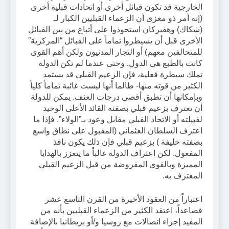
الخارجية قد تكون قبائل أخرى أو اتحادات قبلية أخرى
(إنه أمر ذو مغزى أن الزعماء القبليين الكبار لـ
(شكاك) وهفيركان استحوذوا على أتباع من بين القبائل
الأخرى قبل أن يسيطروا تماماً على القبائل “المركزية”
للمتحالفين معهم) أو التجار المدنيون ولكن أهم القوى
كانت بالطبع هي الدول. وحتى عندما لم تكن الدولة
تملك سيطرة فعلية، فإن الزعيم القبلي قد يستمد
الكثير من قوته منها- طالما أنها ليست غائبة تماماً كلياً
وبإمكانها أن تطبق أقصى درجات العنف. يمكن للدولة
أن تعترف بزعيم قبلي بصفته القائد الأعلى الوحيد
لقبيلته أو الاتحاد القبلي مقابل وعود بـ”الولاء”. فإذا ما
اعترف السلطان العثماني (المقبول على نطاق واسع
بصفته خليفة ) بزعيم قبلي فإن ذلك يكون نافذ
المفعول. لكن اعتراف الدولة غالباً ما يتعزز بالهدايا
المميزة وبالقوى المفروضة من قبل الزعيم القبلي
المعترف به.
اعتباراً من العقود الأخيرة من القرن التاسع عشر
فصاعداً، اعتقد الكثير من الزعماء القبليين بأنه من
المفيد إجراء اتصالات مع روسيا و/أو بريطانيا بالإضافة