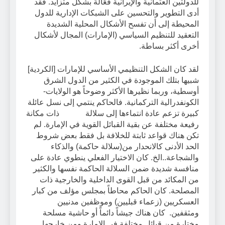
للدولتين العثمانية والإيرانية فعّالة بشكل متزايد. فقد
أدى التطوير والتحسين على الشبكات الإدارية للدول
المحيطة إلى أن تفسح الأشكال المحلية الشديدة
التعقيد للتنظيم السياسي (الإمارات) المجال لأشكال
أخرى أكثر بساطة.
لقد كان الشكل التنظيمي الأساسي للإمارات [الكردية]
شبيها بتلك الموجودة في الكثير من الدول الشرق
أوسطية، وربما نظيرها الأكثر وضوحاً هو الولايات-
الكونفدرالية التركمانية. فالحاكم ينتمي إلى نسل عائلة
كبيرة تزعم عادة انتماءها إلى سلالة ذات مكانة
رفيعة مختلفة عن بقية القبائل القوية في الإمارة. لم
تكن هناك قواعد ثابتة للخلافة بل فقط بعض شروط
الحد الأدنى كالانحدار من(سلالة حاكمة) والذكاء
والشجاعة..الخ. كان الاختيار الفعلي ينطوي عادة على
منافسة شديدة ضمن السلالة الحاكمة نفسها والكثير
من المكائد من قبل القوى الداخلية والخارجية ذات
المصلحة. كان الحاكم محاطاً بمجلس مؤلف من كبار
العسكريين (زعماء قبليين) وموظفين مدنيين
ومثقفين. كان هناك جيشاً دائماً أو حاشية مسلحة
مختارة من قبائل مختلفة في الإمارة ومن خارجها