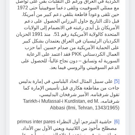
الكردية في العراق ورغم كل التقلبات بقي على تواصل
مع ممثلي السوفييت وتلقى دعماً سوفييتياً حتى 1972
حين تلقى وعوداً قاطعة بتلقي دعم كبير من أمريكا.
قبل ذلك التاريخ حاول البرزاني الحصول على دعم
الأمريكان بل أبدى رغبته في الانضمام إلى الولايات
المتحدة كالولاية الأمريكية رقم 51. منذ 1991 الحزبان
الكرديان الرئيسيان في العراق يعتمدان بشكل كبير
على الحماية الأمريكية من صدام حسين. أما حزب
العمال الكردستاني PKK فقد اعتمد على الرعاية
السورية له وتسابق – دون نجاح غالباً- للحصول على
الدعم السوفييتي والروسي فيما بعد.
[5]
على سبيل المثال اتحاد البلباسي في إمارة بدليس
جاءت من مقاطعة هكاري قبل تأسيس الإمارة كما
تقول شرفنامه. الأمير شرفخان البدليسي،
شرفنامه، Tarirkh-i Mufassal-i Kurdistan, ed M.
Abbasi (Ilmi, Tehran, 1343/1965)
[6]
حاشية المترجم: أول النظراء primus inter pares
مصطلح مأخوذ من اللاتينية ويعني الأول بين الأنداد.
وهو لقب شرفي يستخدم لهؤلاء الذين رسمياً هم على