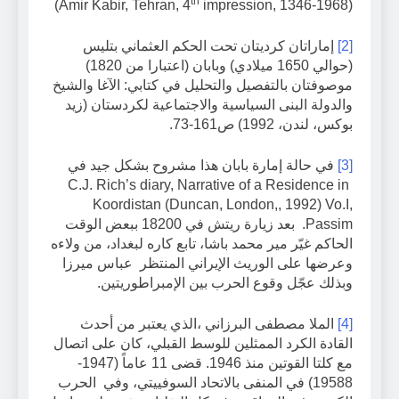
th
(Amir Kabir, Tehran, 4
impression, 1346-1968)
[2]
إماراتان كرديتان تحت الحكم العثماني بتليس
(حوالي 1650 ميلادي) وبابان (اعتبارا من 1820)
موصوفتان بالتفصيل والتحليل في كتابي: الآغا والشيخ
والدولة البنى السياسية والاجتماعية لكردستان (زيد
بوكس، لندن، 1992) ص161-73.
[3]
في حالة إمارة بابان هذا مشروح بشكل جيد في
C.J. Rich’s diary, Narrative of a Residence in
Koordistan (Duncan, London,, 1992) Vo.I,
Passim. بعد زيارة ريتش في 18200 ببعض الوقت
الحاكم غيّر مير محمد باشا، تابع كاره لبغداد، من ولاءه
وعرضها على الوريث الإيراني المنتظر عباس ميرزا
وبذلك عجّل وقوع الحرب بين الإمبراطوريتين.
[4]
الملا مصطفى البرزاني ،الذي يعتبر من أحدث
القادة الكرد الممثلين للوسط القبلي، كان على اتصال
مع كلتا القوتين منذ 1946. قضى 11 عاماً (1947-
19588) في المنفى بالاتحاد السوفييتي، وفي الحرب