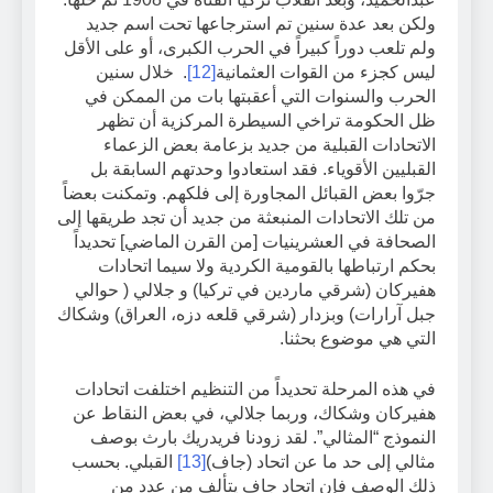
ولكن بعد عدة سنين تم استرجاعها تحت اسم جديد
ولم تلعب دوراً كبيراً في الحرب الكبرى، أو على الأقل
ليس كجزء من القوات العثمانية
[12]
. خلال سنين
الحرب والسنوات التي أعقبتها بات من الممكن في
ظل الحكومة تراخي السيطرة المركزية أن تظهر
الاتحادات القبلية من جديد بزعامة بعض الزعماء
القبليين الأقوياء. فقد استعادوا وحدتهم السابقة بل
جرّوا بعض القبائل المجاورة إلى فلكهم. وتمكنت بعضاً
من تلك الاتحادات المنبعثة من جديد أن تجد طريقها إلى
الصحافة في العشرينيات [من القرن الماضي] تحديداً
بحكم ارتباطها بالقومية الكردية ولا سيما اتحادات
هفيركان (شرقي ماردين في تركيا) و جلالي ( حوالي
جبل آرارات) وبزدار (شرقي قلعه دزه، العراق) وشكاك
التي هي موضوع بحثنا.
في هذه المرحلة تحديداً من التنظيم اختلفت اتحادات
هفيركان وشكاك، وربما جلالي، في بعض النقاط عن
النموذج “المثالي”. لقد زودنا فريدريك بارث بوصف
مثالي إلى حد ما عن اتحاد (جاف)
[13]
القبلي. بحسب
ذلك الوصف فإن اتحاد جاف يتألف من عدد من