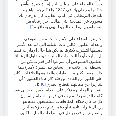
جيداً. فالقضاء على بوطان، آخر إمارة كبيرة، وأسر
حاكمها بدرخان بك في 1847 جاء كنتيجة مباشرة
للتدخل البريطاني في الباب العالي. كان بدرخان بك
مسؤولاً عن المذبحة التي طالت آخر رعاياه من
النسطوريين وطالب البريطانيون بمعاقبته
[7]
.
نجمَ عن القضاء على الإمارات حالة من الفوضى
وانعدام القانون. فالنزاعات القبلية التي لم يعد الأمير
يضبطها انتشرت بكثرة. لم يكن هذا حال الإمارات فقط
بل انهارت أيضاً التحالفات القبلية؛ حيث حاول الزعماء
القبليون الطموحين أن ينتزعوا أكبر قدر ممكن من
السلطة التي كانت في السابق بيد المير (الأمير) مما
جلب معه الكثير من الغارات والعداوة والخلافات. كان
على الكثير من القادة من فئة “الزعماء القبليين” أن
يتنازلوا عن مكانتهم لقطاع الطرق.
[8]
كل
التقارير المعاصرة تؤكد على انعدام الأمن الحقيقي فقد
كانت الدولة بعدُ ضعيفة في فرض النظام والقانون.
كل ما كان حكام المقاطعات يستطيعون فعله هو
إرسال غارات تأديبية أو دعم زعيم ضد زعيم آخر
والتفاوض أو فرض حل في النزاعات القبلية الكثيرة.