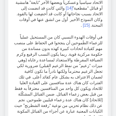
الاتحاد سياسياً وعسكرياً وبعضها الآخر “تابعة” هامشية
أو قبائل “مقطعية”
[14]
والتي كانت قد انضمت إلى
الاتحاد بسبب نجاحاتها أو كانت قد أُخضِعت لها بالقوة.
وكان النموذج الأخير أول من انشق عنها في أوقات
المحنة.
[15]
.
في أوقات الهدوء النسبي كان من المستحيل عملياً
للزعماء الطَموحين أن ينجحوا في الحفاظ على منصب
مهم كقيادة اتحادات كبيرة كهذه بدون مساندة من
حكومة مركزية قوية. ربما يكون النسب الرفيع وكرم
الضيافة المفرطة والاستعداد لمساعدة رعاياه (وهي
ميزات “زعيم” من نمط الزعيم القبلي) ضرورية لكي
تجعل الزعيم محترماً ولكنها نادراً ما تكون كافية
لضمان الاعتراف به بشكل عام كقائد أعلى. في تلك
الفترات كان هناك عدة منافسين على القيادة العليا
للاتحاد ويكون كل واحد من المنافسين معترفاً به فقط
من قبل بعض زعماء القبائل. ضمن القبائل المشكّلة
[للاتحاد] كان هناك عدة زعماء قبليين طموحين. نجم
عن ذلك نظام تحزبي من نوعية “رقعة الشطرنج” حيث
الكيانات المعنية عبارة عن أجزاء من القبائل المكونة