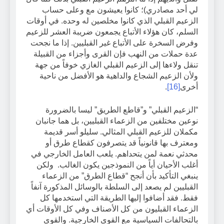
لي أحد مصادري)؛ كانوا يعيشون مع وعلى حساب
الزعيم القبلي الذي كانوا مخلصين له وحده. في أوقات
السلم، كان هؤلاء الأتباع يجمعون ضريبة العشر للزعيم
وفرض السخرة على الأتباع غير القبليين. إذا ما نجحت
عدة حملات من النهب فإن القرى وأجزاء من القبيلة
تنقل ولاءها إلى الزعيم القبلي الغازي خوفاً من جهة
ولأن الزعيم الشجاع والداهية هو الأفضل من ناحية
أخرى
[16]
.
“الزعيم القبلي” و”قاطع الطريق” ليسا بالضرورة
نوعين مختلفين من الزعماء القبليين، بل هما جانبان
مكملان للزعيم القبلي المثالي. سليلو أسر قديمة
ومعترف بها قانونياً قد يتصرفون كقطاع طرق أو
محدثي نعمة لمن يتحداهم. يلعب العامل الخارجي في
أغلب الأحيان أياً من النموذجين يكون الغالب. ولكن
ينبغي التأكيد بأن أنجح “قطاع الطرق” من الزعماء
القبليين لم يصعد إلى السلطة بالوسائل المذكورة آنفاً
فقط. فقد أضافوا إليها الطريقة التي استخدمها كل
الزعماء القبليون من كل الأصناف وفي كل الأوقات أي
بالتحالفات السياسية مع القوى الخارجية. والقوى