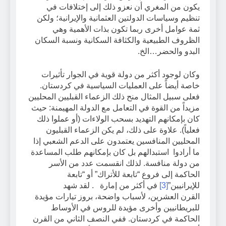
يكون من المغري أن نعزو ذلك إلى إختلافات في
تنظيم وسياسات الدولتين العثمانية والإيرانية؛ ولكن
ثمة عوامل أخرى ربما تكون بذات الأهمية وهي
الظروف الطبيعية والكثافة السكانية ونسبة السكان
البدو والحضر…الخ.
وكان لوجود أكثر من دولة قوية في الجوار تأثيرات
خاصة أيضاً على العمليات السياسية في كردستان.
فعلى سبيل المثال منح ذلك الزعماء القبليين المحليين
مزيداً من القوة في التعامل مع الدولة المهيمنة: حيث
كان بإمكانهم التهديد بسحب الولاءات (أو عملوا ذلك
فعلياً). علاوة على ذلك، لم يكن الزعماء القبليون
المحليين المنافسين يعتمدون على الدعم الشعبي إذا
ما أرادوا استبدالهم بل كان بإمكانهم طلب المساعدة
من دولة منافسة. لذلك انقسمت عدد من الأسر
الحاكمة إلى فروع “تابعة للأتراك” أو “تابعة
للإيرانيين”
[3]
في أكثر من إمارة . لقد شهد
القرن العشرين، لأسباب واضحة، بروز تيارات مؤيدة
للبريطانيين وأخرى مؤيدة للروس في الأوساط
الحاكمة في كردستان. ففي النصف الثاني من القرن