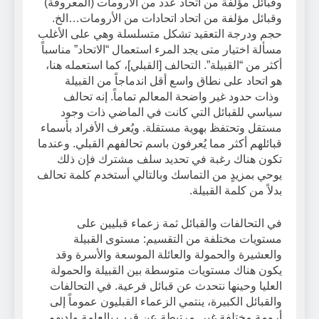
وقبائل مؤلفة من اتحاد عدد من الأرومات (المعروفة)
وقبائل مؤلفة من اتحاد اتحادات من الأرومات…الخ.
حجم ودرجة التعقيد تشكل متسلسلة وهي على الأغلب
مسألة اختيار متى يجد المرء استعمال “الاتحاد” مناسباً
أكثر من “القبيلة”. التحالف [القبلي]، كما استعمله هنا،
هو اتحاد على نطاق واسع أقل اندماجاً من القبيلة
وذات حدود غير واضحة المعالم تماماً. إنه تحالف
سياسي للقبائل التي كانت في الماضي ذات وجود
مستقل وتحتفظ بهوية مستقلة. ويُعرف الأفراد بأسماء
قبائلهم أكثر مما يُعرفون باسم تحالفهم القبلي. وعندما
تكون هناك رغبة في تحديد سلف مشترك فإن ذلك
يوحي بمزيدٍ من التماسك وبالتالي أستخدم كلمة تحالف
بدلاً من كلمة القبيلة.
في التحالفات والقبائل ثمة زعماء قبليين على
مستويات مختلفة من التقسيم: مستوى القبيلة
والعشيرة والحمولة والعائلة الموسعة والأسرة وقد
يكون هناك مستويات متوسطة بين القبيلة والحمولة
العليا وحينها نتحدث عن قبائل فرعية. في التحالفات
والقبائل الكبيرة، ينتمي الزعماء القبليون عموماً إلى
أرومة مختلفة غير مرتبطة عن قرب بالعامة ولديهم