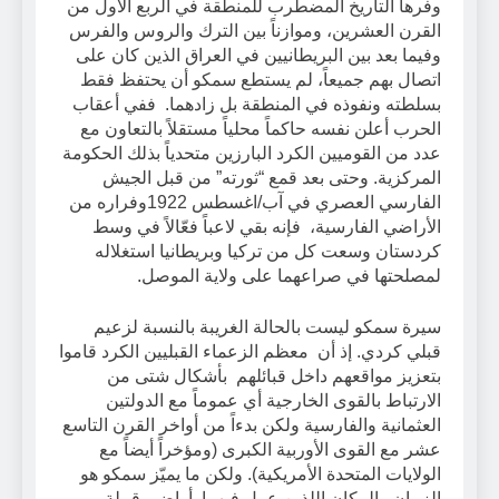
وفرها التاريخ المضطرب للمنطقة في الربع الأول من
القرن العشرين، وموازناً بين الترك والروس والفرس
وفيما بعد بين البريطانيين في العراق الذين كان على
اتصال بهم جميعاً، لم يستطع سمكو أن يحتفظ فقط
بسلطته ونفوذه في المنطقة بل زادهما. ففي أعقاب
الحرب أعلن نفسه حاكماً محلياً مستقلاً بالتعاون مع
عدد من القوميين الكرد البارزين متحدياً بذلك الحكومة
المركزية. وحتى بعد قمع “ثورته” من قبل الجيش
الفارسي العصري في آب/اغسطس 1922وفراره من
الأراضي الفارسية، فإنه بقي لاعباً فعّالاً في وسط
كردستان وسعت كل من تركيا وبريطانيا استغلاله
لمصلحتها في صراعهما على ولاية الموصل.
سيرة سمكو ليست بالحالة الغريبة بالنسبة لزعيم
قبلي كردي. إذ أن معظم الزعماء القبليين الكرد قاموا
بتعزيز مواقعهم داخل قبائلهم بأشكال شتى من
الارتباط بالقوى الخارجية أي عموماً مع الدولتين
العثمانية والفارسية ولكن بدءاً من أواخر القرن التاسع
عشر مع القوى الأوربية الكبرى (ومؤخراً أيضاً مع
الولايات المتحدة الأمريكية). ولكن ما يميّز سمكو هو
الزمان والمكان اللذين عمل فيهما. أراضي قبيلة