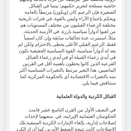
حاشية مسلحة لتعزيز حكمهم؛ بينما في القبائل
الصغيرة فإن الزعيم كان (ويكون) مرتبطاً بالعامة
ويحكم بإجماع الآراء وليس بالقوة. في فترات تاريخية
مختلفة الزعماء القبليون من مختلف المستويات هم
من لعبوا أدواراً سياسية بارزة. في الأزمنة الحديثة،
مثلاً، استمرت عدة تحالفات سابقة وإن كان اسمياً
فقط. الزعيم القبلي الأعلى يحظى بالاحترام ولكن لم
يعد له أدواراً سياسية. القوة السياسية الحقيقية تكون
في أيدي زعماء القبيلة أو في أيدي زعماء القبائل
الفرعية الذين كانوا يحظون بأهمية أقل في القرنين
الماضيين. هذا التغير مرتبط بالتغيرات السياسية أكثر
منه بالتغيرات الاقتصادية أي بالحكومة المركزية كما
سنناقش فيما يلي.
القبائل الكردية والدولة العثمانية
في النصف الأول من القرن التاسع عشر قامت
الحكومتان العثمانية الإيرانية، في سعيهما لإحداث
إصلاحات إدارية، بإلغاء الإمارات الكردية المتبقية.تلك
الإصلاحات كانت نتيجة الضغط الأوربي كما أدرك الكرد