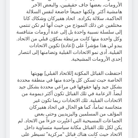
الأرومات، بعضها جاف حقيقيين، والبعض الآخر
هامشية أكثر ولكنها جميعاً خاضعة لنفس السلالة
الحاكمة، سلالة بكزاده. اتحاد هفيركان وشكاك كانا
مختلفين عن ذلك النموذج من حيث أنها لم تكن تنتمي
إلى سلسلة نسبية واحدة بل إلى عدة أرومات متنافسة
وكل واحدة منها كانت مرتبطة بمكوّن قبلي من الاتحاد.
يبدو لي هذا مؤشراً على (إعادة) تكوين الاتحادات
القبلية. أدى نمو الاتحادات القبلية وتضامنها إلى انتصار
إحدى الأرومات المشيخية.
احتفظت القبائل المكوّنة [للاتحاد القبلي] بهويتها
الخاصة حيث تسكن كل واحدة منها في منطقة محددة
بشكل جيد ولها حقوقها في مراعي محددة بشكل جيد
أيضاً. الزعامة في تلك القبائل تكون أكثر ديمومة من
الاتحادات القبلية. تلك الاتحادات ربما تكون غير
متجانسة تماماً، كما هو الحال في اتحاد هفيركان
المؤلف من المسلمين واليزيديين وحتى بعض
الجماعات المسيحية التي اعتُبِرت جزءاً من الاتحاد. لم
يكن لكل تلك القبائل مكانة سياسية متساوية داخل
الاتحاد حيث كانت هناك قبائل “مركزية” تسيطر على