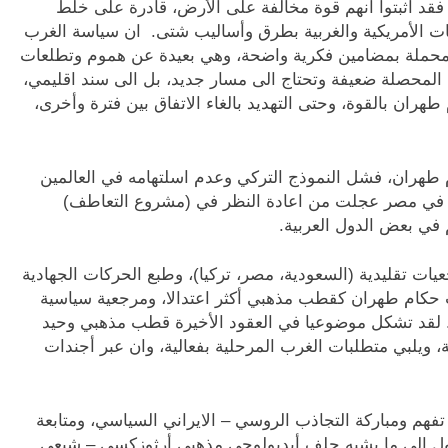
 فقد أثبتوا انهم قوة مخالفة على الأرض، قادرة على خلط
ات الأمريكية والغربية بطرق وأساليب شتى. ان سياسة الغرب
غير محملة بمضامين فكرية واضحة، وهي بعيدة عن هموم وتطلعات
حصلة ضعيفة وتحتاج الى مسار جديد، بل الى سند اقليمي،
هران بالقوة، وحتى التهديد بالغاء الاتفاق بين فترة وأخرى،
طهران، فشل النموذج التركي وعدم اسلتهامه في العالمين
ين في مصر عجلت من اعادة النظر في (مشروع التعاطف)
م في بعض الدول العربية.
عيات تقليدية (السعودية، مصر، تركيا)، وطبع الحركات الجهادية
ت حكام طهران كقطب مذهبي أكثر اعتدالا، ومرجعية سياسية
زا. لقد تشكل موضوعيا في العقود الأخيرة قطب مذهبي وحيد
ة، ويلبي متطلبات الغرب المرحلية بفعالية، وان عبر أجندات
فهم ومباركة التجاذب الروسي – الايراني السياسي، ومتابعة
ول الى ما يشبه حلف أيديولوجي مذهبي أرثوزكسي – شيعي