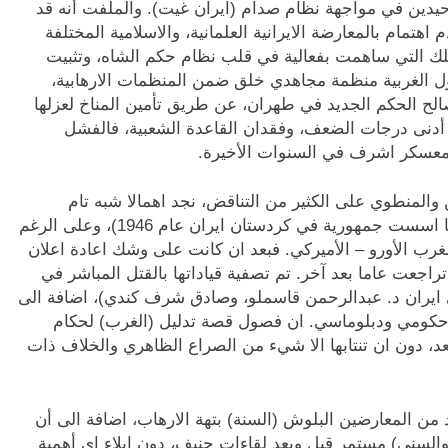
حيدين في مواجهة نظام صدام (ايران غيت). والملفت أنه قد
هتمام بالمعارضة الايرانية العلمانية، والاسلامية المختلفة
تلك التي ساهمت بفعالية في قلب نظام حكم الشاه، وتثبيت
ل الغربية منظمة مجاهدي خلق ضمن المنظمات الارهابية،
لح الحكم الجديد في طهران، عن طريق تأمين المناخ لعزلها
و أدنى درجات الضعف، وفقدان القاعدة الشعبية، فالفشل
 معسكر اشرف في السنوات الأخيرة.
 والمنطوي على الكثير من التناقض، نجد اهمالا شبه تام
للمعارضة الكردية الايرانية القوية والعريقة (حيث انها اسست جمهورية في كردستان ايران عام 1946)، وعلى الرغم
غرب الأورو – الأميركي. فبعد ان كانت على وشك اعادة اعلان
لال كردستان الايرانية بين أعوام(1979- 1982)، تراجعت عاما بعد آخر. تم تصفية قياداتها بالقتل المباشر في
 ايران د. عبدالرحمن قاسملو، وصادق شرف كندي)، اضافة الى
ل حكومي ودبلوماسي. ان فصول قصة تدليل (الغرب) لحكام
عد، دون ان تنتابها الا شيء من الصراع الظاهري والخلاف ذات
من المعارضين البلوش (السنة) بتهة الارهاب، اضافة الى أن
والسني) مستمر قبل وبعد لقاءات جنيف، دون ايلاء اي أهمية