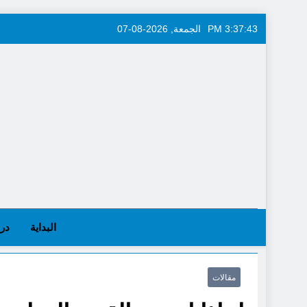
Skip
3:37:44 PM
الجمعة, 2026-08-07
to
content
البداية
در
مقالات