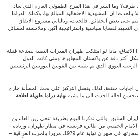
 طرف؟ وما السر في هذا الفرح الطفولي العارم الذي ساد
بالحدث! ان المشهدية الاحتفالية المبالغ بها، وكذلك الدراما
تعتيم على بعض الحقائق، فالحدث، وبالتالي مشروع الاتفاق
ي التمهيد لقضايا سياسية واستراتيجية أكبر، وملامسته لمسائل
لاتفاق، ماذا لو امتلكت طهران القدرات التقنية لصناعة قنبلة
بشكل أكثر دقة عن باكستان المجاورة، ومتى كانت الدول
عب النووي الذي تم تثبيته بين القوتين النوويتين الرئيستين
جابات مقنعة، لذلك يفضل التركيز على بحث المسألة خارج
ستحسن احالة الحدث الى ما يشبه
نهاية
دراما طويلة لعلاقة
ن السابق، والتي تذكرنا اليوم بطريقة تنحي زين العابدين
الامام الخميني من طائرة فرنسية في مطار طهران، وزيادة
التوتر بين الحكام الجدد وأمريكا اثر احتلال الطلاب لسفارتها في طهران نهاية عام 1979، مرورا بالحرب العراقية –