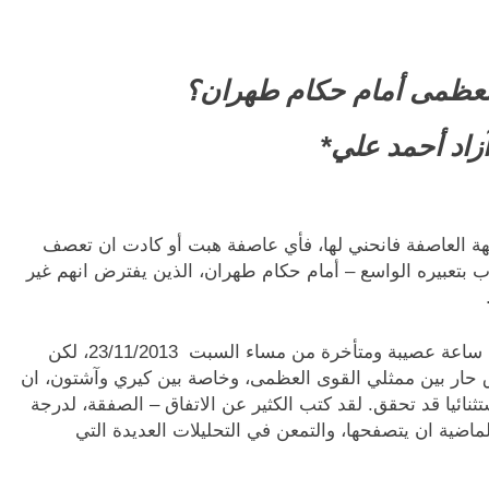
العظمى أمام حكام طهران؟
آزاد أحمد علي*
هة العاصفة فانحني لها، فأي عاصفة هبت أو كادت ان تعصف
 بتعبيره الواسع – أمام حكام طهران، الذين يفترض انهم غير
انجز اتفاق جنيف الخاص بالملف النووي الايراني في ساعة عصيبة ومتأخرة من مساء السبت 23/11/2013، لكن
اق حار بين ممثلي القوى العظمى، وخاصة بين كيري وآشتون، ان
ثنائيا قد تحقق. لقد كتب الكثير عن الاتفاق – الصفقة، لدرجة
 الماضية ان يتصفحها، والتمعن في التحليلات العديدة التي