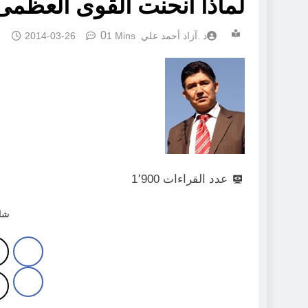
لماذا انحنت القوى العظم
0
د .آزاد أحمد علي
1 Mins
2014-03-26
عدد القراءات
1٬900
شار