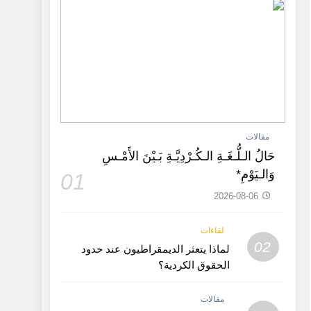
مقالات
حَالُ الـلُّـغَـةِ الـكُـرْدِيَّـةِ بَـيْنَ الأَمْـسِ
وَالـيَوْمِ*
01
2026-08-06
لقاءات
02
لماذا يتعثر الديمقراطيون عند حدود
الحقوق الكردية؟
مقالات