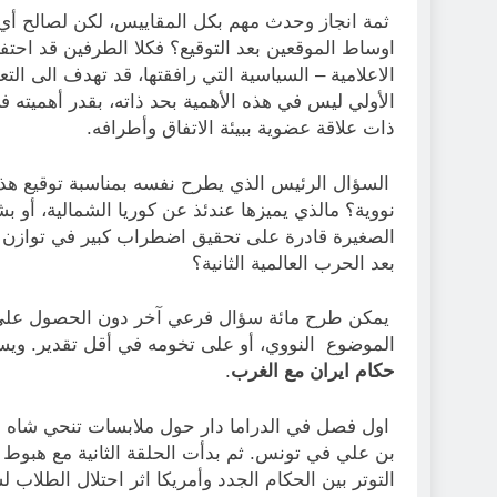
ثمة انجاز وحدث مهم بكل المقاييس، لكن لصالح أي
اوساط الموقعين بعد التوقيع؟ فكلا الطرفين قد احتفلا 
الاعلامية – السياسية التي رافقتها، قد تهدف الى ال
الأولي ليس في هذه الأهمية بحد ذاته، بقدر أهميته ف
ذات علاقة عضوية ببيئة الاتفاق وأطرافه.
السؤال الرئيس الذي يطرح نفسه بمناسبة توقيع هذا ا
نووية؟ مالذي يميزها عندئذ عن كوريا الشمالية، أو 
الصغيرة قادرة على تحقيق اضطراب كبير في توازن الر
بعد الحرب العالمية الثانية؟
يمكن طرح مائة سؤال فرعي آخر دون الحصول على ا
الموضوع النووي، أو على تخومه في أقل تقدير. وي
حكام ايران مع الغرب
.
اول فصل في الدراما دار حول ملابسات تنحي شاه ايرا
بن علي في تونس. ثم بدأت الحلقة الثانية مع هبوط 