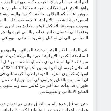
الايرانية، حيث لم يترك الغرب حكام طهران الجدد و
رافق التوتر في العلاقات الغربية مع نظام طهران عدم ا
جوهريا عن حكم الملالي، خاصة الكردية واليسارية، 
اسس ثورة الشعوب الايرانية. فقد صنفت أغلب الدو
ومهدت موضوعيا لتفيكيك قوتها، خطوة بعد اخرى لصا
ودفعها الى أحضان نظام بغداد، وبالتالي هبوطها نح
السياسي. الى ان تم قتل وتشريد ما تبقى منهم في
في الجانب الآخر المثير لدهشة المراقبين والمهتمين
من ذلك فأنها لم تتلقى اي دعم او تعاطف من قبل ال
استق
اوربا (سكرتيري الحزب الديمقراطي الكردستاني في
ان المتهمين بالقتل يتجولون في اوربا بزيارات عم
طهران قد بدأت منذ أكثر من ثلاثين سنة ولم تنتهي ب
الطابع الاعلامي والدبلوماسي.
حتى انه قبل عدة أيام من اتفاق جنيف تم اعدام عدد 
عمليات اعدام العديد من النشطاء الكورد (العلماني 