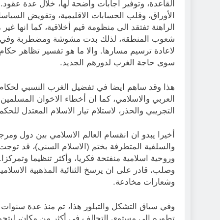
القاعدة، وتوفير اجابات واضحة لها، خلال عدة عقود.
الأوراق، وقلب الحسابات الاقليمية، وتقويض السياس
الراهنة تفتقد الى منظومة قيم أخلاقية، كما انها 
شعوب المنطقة، لذلك بدت مشوشة ومضطربة وفي الم
لاعادة ترسيم مسارها. والا ما هو تفسير تظاهر حكام ط
سوى حاجة الغرب لدورهم الجديد.
هذا وقد ساهم ايضا في تفضيل الغرب النسبي لحكام 
العربي والاسلامي، كما ان أخطاء الاخوان المسلم
التجريبي والحذر، لاستلام تيار الاسلام المعتدل للحك
أخيرا يبدو ان انقسام العالم الاسلامي بين دول ومرج
والسلفية المتطرفة بختم (الاسلام السني)، قد توج
وروحية اسلامية منفتحة فكريا، وأكثر تنظيما وتمرك
وصلب، قادر على ان يرسخ الثنائية المذهبية الاسلامي
وشعارات مخادعة.
وفي سياق التشكل والتبلور هذا، تم منذ عدة سنوات ت
تطوره الى مستوى التحالف في أكثر من مكان، ليتح