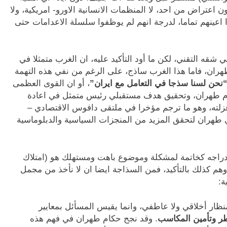
اعتراض من احد، لا المنظمات الانسانية الاورو- امريكية، ولا
اعينهم تماما، لدرجة انهم لم يوظفوا سلسلة الاعدامات حتى
شقه التقني، لكن ما أود التأكيد عليه، ان الغرب متمثلا في
ان، فاما هذا الغرب ساذج، على الرغم من نفي هذه التهمة
نحن لسنا سذجا في التعامل مع ايران”
، أو ان القوى العظمى
م طهران، وتحقيق هدف مستقبلي رئيس متمثل في اعادة
 عزلته، وهو ما ترجم مؤخرا في ملتقى دافوس الاقتصادي –
 طهران لتحقق المزيد من المنجزات السياسية والدبلوماسية
 ادراجه كخاتمة لمشكلة وموضوع باهت ومستهلك هو (امتلاك
وهم كذلك بالتأكيد، فمن السذاجة ايضا ان لا نأخذ من مجمل
ة:
بمنظار أخلاقي ولا عاطفي، وانما يقيس المسأئل بمعايير
ر وتأمين المكاسب
. وقد نجح حكام طهران في فهم هذه