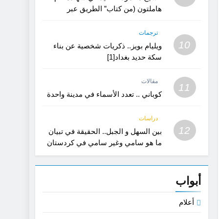
هاملتون (من كتاب” الطريق عبر
كردستان”)
ترجمات
10
ويليام بويز.. ذكريات شخصية عن بناء
سكة حديد بغداد[1]
مقالات
11
كوباني .. تعدد الأسماء في مدينة واحدة
دراسات
12
بين السهل و الجبل.. الحقيقة في تبيان
ما هو سامي وغير سامي في كردستان
القديمة- بحث في اللغة و الفن
أبواب
أعلام