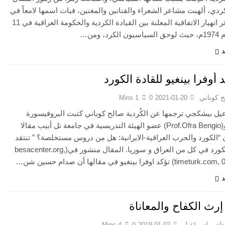
ردي، ألهبت مشاعر الشعراء والفنانين والمغنين، فبات اسمها لامعاً في
كردستان إثر انهيار الاتفاقية المعلنة بين القيادة الكردية والحكومة العراقية في 11
د، ومن…
د
أوفرا بينغيو للقادة الكورد
 كوباني
1 Mins
0
2021-01-20
يل بيشكجي ترجمها عن الكُردية صالح كوباني كتبت البروفيسورة
اوفرا بينغيو(Prof.Ofra Bengio) عضو الهيئة التدريسية في جامعة تل أبيب مقالا
“الكورد والحرب العراقية-الايرانية: هل من دروس مستخلصة؟ ” تنتقد
فيه قادة الكورد في كل من العراق و سوريا. المقال منشور في(besacenter.org,
كد اوفرا بينغيو في مقالها أن صدام حسين شن…
د
إرث الكفاح والمعاناة
فى إسماعيل
4 Mins
0
2019-01-02