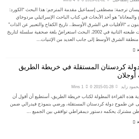
سان ترجمة: مصطفى إسماعيل مقدمة المترجم: هذا البحث “الكورد:
 والمعاناة” هو أحد الأبحاث في كتاب الباحث الإسرائيلي مردوخاي
ون بـ “الأقليات في الشرق الأوسط.. تاريخ الكفاح والتعبير عن الذات”
الذي صدرت طبعته الثانية في 2002. البحث استعراضٌ بلغة صحفية سلسلة لتاريخ
منطقة الشرق الأوسط إلى جانب العديد من الإثنيات…
د
ولة كردستان المستقلة في خريطة الطريق
 أوجلان
حمود زايد
1 Mins
0
2015-01-28
ة هذه القراءة المطولة لكتاب خريطة الطريق، أستطيع أن أقول أن
لى عن طموح دولة كردستان المستقلة، ورضي بنموذج فيدرالي ضمن
طن مشترك يحكمه دستور ديمقراطي توافقي بين الجميع …
د