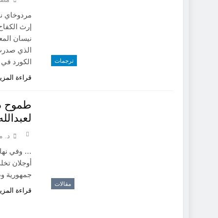
مردوخاي ني
إرث الكفاح
نيسان المعن
ترجمات
الكورد في 
قراءة المزي
طموح د
لعبدالله
د. م
… وفي نهاي
أوجلان تخ
جمهورية و
مقالات
قراءة المزي