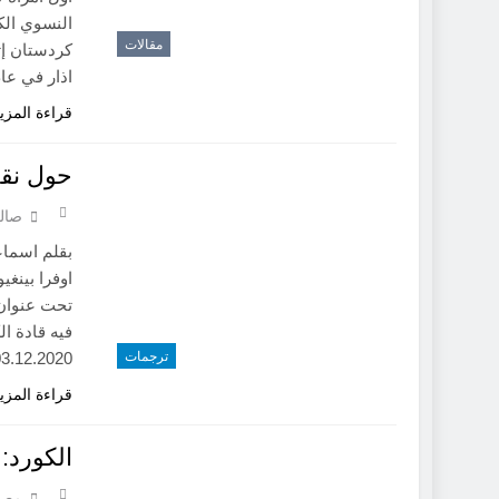
النسوي الك
مقالات
اذار في عام 1974م، حيث لوحق السياسيون الكر
قراءة المزي
حول نقد 
صالح
بقلم اسماع
تحت عنوان 
ترجمات
timeturk.com, 03.12.2020) تؤ
قراءة المزي
الكورد: 
مصط