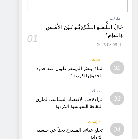
مقالات
حَالُ الـلُّـغَـةِ الـكُـرْدِيَّـةِ بَـيْنَ الأَمْـسِ
وَالـيَوْمِ*
01
2026-08-06
لقاءات
02
لماذا يتعثر الديمقراطيون عند حدود
الحقوق الكردية؟
مقالات
03
قراءة في الاقتصاد السياسي لمأزق
الثقافة السياسية الكردية
دراسات
04
تخلع عباءة المسرح بحثاً عن جنسية
الرّواية