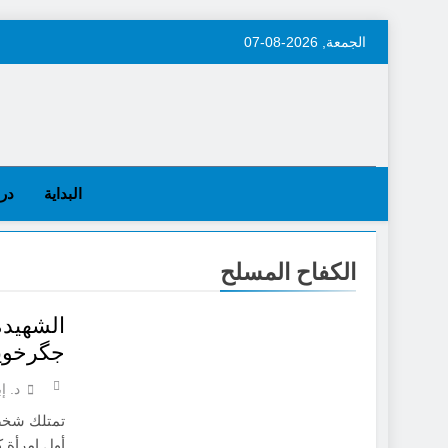
Skip
الجمعة, 2026-08-07
to
content
البداية
در
الكفاح المسلح
الشهيدة
جگرخوي
د. إ
تمتلك شخص
أول امرأة 