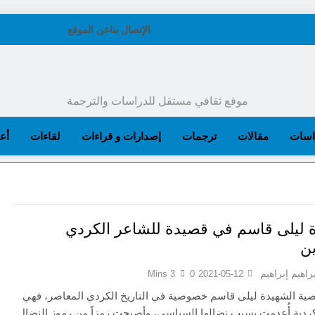
الإتصال بنا
عن الموقع
موقع ثقافي مستقل للدراسات والترجمة
اسات
مقالات
ترجمات
إصدارات و قراءات
لقاءات
أعل
 ليلى قاسم في قصيدة للشاعر الكردي
ن
براهيم إبراهيم
3 Mins
0
2021-05-12
ية الشهيدة ليلى قاسم خصوصية في التاريخ الكردي المعاصر، فهي
كردية أُعدِمت بسبب نضالها السياسي، وأصبحت رمزاً من رموز النضال