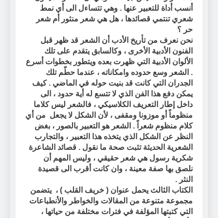
أنسب أداة للتعبير عنها .
وهي تتساءل الى أي نمط
شعري تنتمي قصائدها ، هل هي شعر منثور أم شعر
حر ؟
نحن نعرف من تأريخ الأدب أن الشعر قد ظهر قبل
الفنون الأدبية الأخرى ، وكالسابق يتقدم على تلك
الألوان الأدبية التي ظهرت بعده ويتطور بخطوات أسرع
. الشعر وسع حدوده وامكاناته ، عندما حطّم تلك
الجدران التي كانت قد بنيت حوله في الماضي . كيف
يمكن دفع هذا الفن الذي لا تتسع له أية حدود ، الى
داخل إطار التعريف الكلاسيكي ، فالشعر ليس كلاما
منظوماً أو موزونا ومقفى ، لأن الشكل لا يجعل
من أي
كلام منظوم شعراً . الشعر هو التعبير بالصور ، بغض
النظر عن الشكل الذي يتخذه هذا التعبير ، والتجارب
الشعرية الحديثة تثبت صحة ما نقول . قصائد الشاعرة
شكرية رسول هي شعر حقيقي ، وليس المهم أن
نلصق بها صفة معينة ، وان كانت أقرب الى قصيدة
النثر .
الكتاب الثالث
يحمل عنوان (
خريف القلب
) ،
يتضمن
مجموعة متنوعة من المقالات والخواطر والأنطباعات
التي كتبتها المؤلفة في فترات مختلفة من حياتها ،