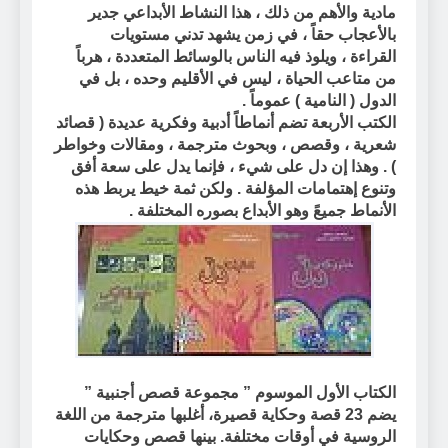
مادية والأهم من ذلك ، هذا النشاط الأبداعي
جدير
بالأعجاب حقاً
،
في زمن يشهد تدني مستويات
القراءة
، ويلوذ فيه الناس بالوسائط المتعددة ، هرباً
من متاعب الحياة ، ليس في الأقليم وحده ، بل في
الدول ( النامية ) عموماً .
الكتب الأربعة تضم أنماطاً أدبية وفكرية عديدة ( قصائد
شعرية ، وقصص ، وبحوث مترجمة ، ومقالات وخواطر
) . وهذا إن دل على شيء ، فإنما يدل على سعة أفق
وتنوع إهتمامات المؤلفة . ولكن ثمة خيط يربط هذه
الأنماط جميعً وهو الأبداع بصوره المختلفة .
الكتاب الأول
الموسوم
” مجموعة قصص أجنبية ”
يضم 23 قصة وحكاية قصيرة، أغلبها مترجمة من اللغة
الروسية في أوقات مختلفة. بينها قصص وحكايات