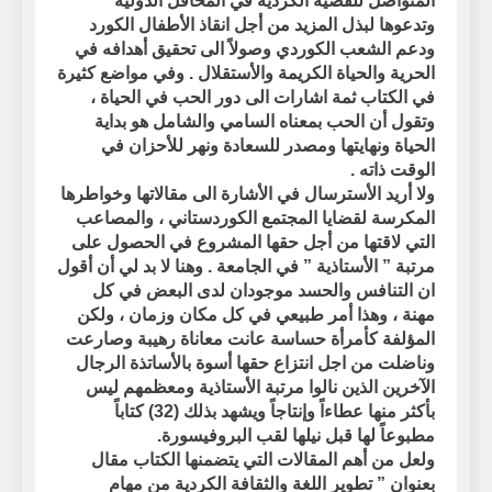
المتواصل للقضية الكردية في المحافل الدولية
وتدعوها لبذل المزيد من أجل انقاذ الأطفال الكورد
ودعم الشعب الكوردي وصولاً الى تحقيق أهدافه في
الحرية والحياة الكريمة
والأستقلال . وفي مواضع كثيرة
في الكتاب ثمة اشارات الى دور الحب في الحياة ،
وتقول أن الحب بمعناه السامي والشامل هو بداية
الحياة ونهايتها ومصدر للسعادة ونهر للأحزان في
الوقت ذاته .
ولا أريد الأسترسال في الأشارة الى مقالاتها وخواطرها
المكرسة لقضايا المجتمع الكوردستاني ، والمصاعب
التي لاقتها من أجل حقها المشروع في الحصول على
مرتبة ” الأستاذية ” في الجامعة . وهنا لا بد لي أن أقول
ان التنافس والحسد موجودان لدى البعض في كل
مهنة ، وهذا أمر طبيعي في كل مكان وزمان ، ولكن
المؤلفة كأمرأة حساسة عانت معاناة رهيبة وصارعت
وناضلت من اجل انتزاع حقها أسوة بالأساتذة الرجال
الآخرين الذين نالوا مرتبة الأستاذية ومعظمهم ليس
بأكثر منها عطاءاً وإنتاجاً ويشهد بذلك (32) كتاباً
مطبوعاً لها قبل نيلها لقب البروفيسورة.
ولعل من أهم المقالات التي يتضمنها الكتاب مقال
بعنوان
” تطوير اللغة والثقافة الكردية من مهام