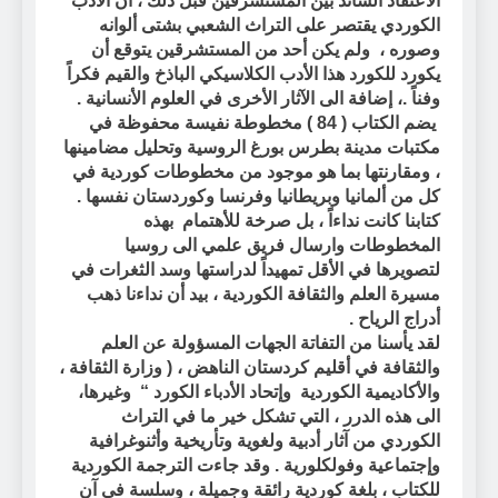
الأعتقاد السائد بين المستشرقين قبل ذلك ، أن الأدب
الكوردي يقتصر على التراث الشعبي بشتى ألوانه
وصوره ،
ولم يكن أحد من المستشرقين يتوقع أن
يكورد للكورد هذا الأدب الكلاسيكي الباذخ والقيم فكراً
وفناً .، إضافة الى الآثار الأخرى في العلوم الأنسانية .
يضم الكتاب ( 84 ) مخطوطة نفيسة محفوظة في
مكتبات مدينة بطرس بورغ الروسية وتحليل مضامينها
، ومقارنتها بما هو موجود من مخطوطات كوردية في
كل من ألمانيا وبريطانيا وفرنسا وكوردستان نفسها .
كتابنا كانت نداءاً ، بل صرخة للأهتمام
بهذه
المخطوطات وارسال فريق علمي الى روسيا
لتصويرها في الأقل تمهيداً لدراستها وسد الثغرات في
مسيرة العلم والثقافة الكوردية ، بيد أن نداءنا ذهب
أدراج الرياح .
لقد يأسنا من التفاتة الجهات المسؤولة عن العلم
والثقافة في أقليم كردستان الناهض ، ( وزارة الثقافة ،
والأكاديمية الكوردية
وإتحاد الأدباء الكورد “
وغيرها،
الى هذه الدرر ، التي تشكل خير ما في التراث
الكوردي من آثار أدبية ولغوية وتأريخية وأثنوغرافية
وإجتماعية وفولكلورية . وقد جاءت الترجمة الكوردية
للكتاب ، بلغة كوردية رائقة وجميلة ، وسلسة في آن