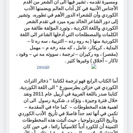
ومسيرة تقدمه ، تشير فيها الى أن الشعر من أقدم
الأجناس الأدبية في كل آداب العالم وبضمنها الأدب
الكوردي وأن للشعراء الدور الأهم في تطوره،
وتشير
إلى دور الشاعر الخالد بيره ميرد في تقدم الشعر
الكوردي واللغة الكردية ، وتورد المؤلفة طائفة من
الكلمات والمصطلحات التي أدخلها الشاعر الى اللغة
الكوردية منها ( به روه رده – التربية ، سه ره تا –
البداية ، كريكار- عامل ، كه مته رخه م – مهمل
(مقصر) ، وه ركيران – ترجمة ، سووته مه ني – وقود ،
ئاكار – أخلاق ) وغيرها كثير .
أما الكتاب الرابع فهو ترجمة لكتابنا
” ذخائر التراث
الكوردي في خزائن بطرسبورغ “
الى اللغة الكوردية.
كتابنا صدر باللغة العربية في أربيل عام 2011 ونفد
خلال فترة وجيزة ، وتؤكد د. شكرية رسول
الى ان
اهمية هذه المخطوطات –
كما جاء في المقدمة –
تكمن في أنها تعد حداً فاصلا في تأريخ
الأدب الكوردي
وتأريخ الكوردولوجيا ، حيث أثبتت هذه المخطوطات
الثمينة أن للكورد أدباً كلاسيكياً رائعا ، في حين كان