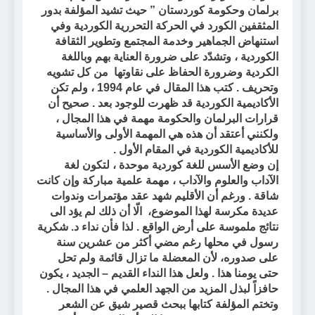
برلمان وحكومة كوردستان ”
حيث تشيد المؤلفة بدور
المثقفين الكورد في الحركة التحررية الكوردية وفي
استنهاض الجماهير وخدمة المجتمع وتطوير الثقافة
الكوردية ، وتشدّد على ضرورة العناية بهم وباللغة
الكردية وضرورة الحفاظ على نقاوتها
من كل تشويه
وتحريف . كتب هذا المقال في عام 1994 ، ولم تكن
الأكاديمية الكوردية قد ظهرت للوجود بعد . صحيح أن
قرارات البرلمان والحكومة مهمة في هذا المجال ،
ولكنني أعتقد أن هذه هي المهمة الأولى والأساسية
للأكاديمية الكوردية في المقام الأول .
إن وضع الأسس للغة كوردية موحدة ، لتكون لغة
الآداب والعلوم والآداب ، مهمة علمية مباركة وإن كانت
شاقة . ورغم أن الأقليم شهد عقد مؤتمرات وندوات
عديدة مكرسة لهذا الموضوع،
الّا أن ذلك لم يؤد الى
نتائج ملموسة على أرض الواقع . لذا فأن نداء د. شكرية
رسول في محلها رغم مضي أكثر من عشرين سنة
على صدوره، لأن المعضلة ما تزال قائمة ولم تحل
حتى يومنا هذا . ولعل هذا النداء القديم – الجديد ، يكون
حافزاً لبذل المزيد من الجهد العلمي في هذا المجال .
وتختم المؤلفة كتابها ببحث قصير شيق عن الشعر