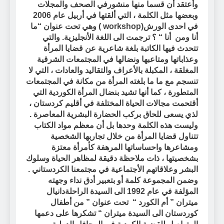
وأعتقد أن قسما منها منشورفي الصحف والمجلات
وبعضها مثل الكلمة ، التي ألقتها في أربيل عام 2006
في احدى الورش
workshop)
) وهي تحت عنوان
“ما
أنا ومن
أنا “
؟ ترجمت الى اللغة الأنجليزية. والتي
تتحدث فيها الكاتبة بلغة شاعرية عن قضايا المرأة
وعذاباتها ومتاعبها ونضالها في المجتمعات الشرقية
المغلقة ، المكبلة بالأعراف والتقاليد والعادات ، التي لا
تنسجم مع ما ما بلغته المرأة من مكانة في المجتمعات
المتطورة ، كما أنها تشيد بنضال المرأة الكوردية التي
أقتحمت مجالات الحياة المختلفة في أقليم كردستان ،
لذي يسعى للحاق بركب الحضارة البشرية المعاصرة .
وليست هذه الكلمة وحدها بل أن معظم مواد الكتاب
تتناول قضايا المرأة من خلال تجاربها الشخصية
ومشاعرها واحساساتها المرهفة كأمرأة معتزة
بشخصيتها ، ذات ملاحظة دقيقة لمظاهر الحياة وسلوك
البشر وعلاقاتهم الأجتماعية في مجتمعنا الكردستاني .
وضمن المجموعة كلمة أو بتعبير أدق نداء وجهته
المؤلفة في عام 1992 الى السيدة الراحلة
دانيال
ميتران ” أم الكورد “
تحت عنوان
” من أطفال
كوردستان الى السيدة ميتران “
تشكرها على دعمها