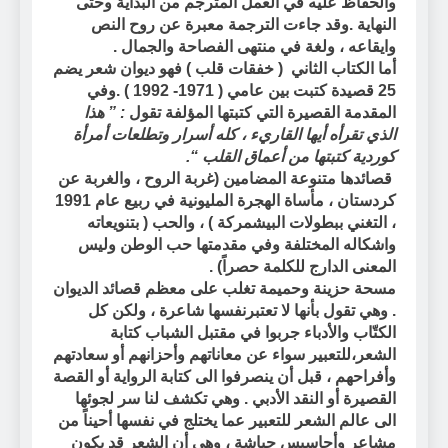
والحفاظ عليه في العمل المترجم من البداية وحتى
النهاية .وقد جاءت الترجمة معبرة عن روح النص
وايقاعه ، ولغة في منتهى الفصاحة والجمال .
أما
الكتاب الثاني
(
خفقات قلب
) فهو ديوان شعر يضم
25 قصيدة
كتبت بين عامي ( 1971- 1992 ) .وفي
المقدمة القصيرة التي كتبتها المؤلفة تقول
: ” هذا
الذي تقرأه أيها القاريء ، كله أسرار وتطلعات أمرأة
كوردية كتبتها من أعماق القلب “.
قصائدها
متنوعة المضامين (غربة الروح ، والغربة عن
كردستان ، مأساة الهجرة المليونية في ربيع عام 1991
، التغني ببطولات البيشمركة ) ، والحب ( بتنويعاته
واشكاله المختلفة وفي مقدمتها حب الوطن وليس
المعنى الدارج للكلمة حصراً) .
مسحة حزينة وحميمة تغلب على معظم قصائد الديوان
. وهي تقول بأنها لا تعتبرنفسها شاعرة ، ولكن كل
الكتّاب والأدباء جربوا في مقتبل الشباب كتابة
الشعر،للتعبير سواء عن معاناتهم وأحزانهم أو سعادتهم
وأفراحهم ، قبل أن ينصرفوا الى كتابة الرواية أو القصة
القصيرة أو النقد الأدبي .
وهي تكشف لنا سر لجوئها
الى عالم الشعر للتعبير عما يختلج في نفسها أحيناً من
مشاعر وأحاسيس جياشة ، وهي أن الشعر قد يكون