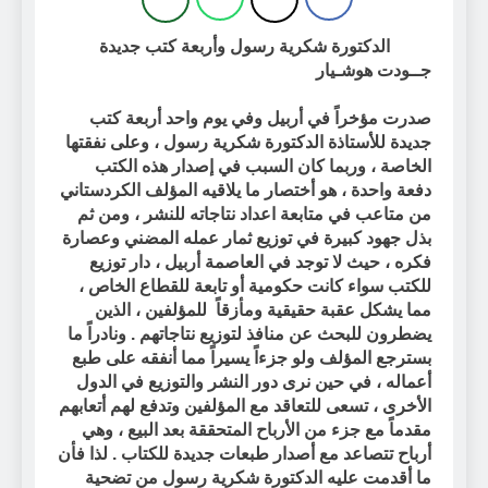
الدكتورة شكرية رسول وأربعة كتب جديدة
جــودت هوشـيار
صدرت مؤخراً في أربيل وفي يوم واحد أربعة كتب
جديدة للأستاذة الدكتورة شكرية رسول ، وعلى نفقتها
الخاصة ، وربما كان السبب في إصدار هذه الكتب
دفعة واحدة ، هو أختصار ما يلاقيه المؤلف الكردستاني
من متاعب في متابعة اعداد نتاجاته للنشر ، ومن ثم
بذل جهود كبيرة في توزيع ثمار عمله المضني وعصارة
فكره ، حيث لا توجد في العاصمة أربيل ، دار توزيع
للكتب سواء كانت حكومية أو تابعة للقطاع الخاص ،
مما يشكل عقبة حقيقية ومأزقاً
للمؤلفين ، الذين
يضطرون للبحث عن منافذ لتوزيع نتاجاتهم . ونادراً ما
بسترجع المؤلف ولو جزءاً يسيراً مما أنفقه على طبع
أعماله ، في حين نرى دور النشر والتوزيع في الدول
الأخرى ، تسعى للتعاقد مع المؤلفين وتدفع لهم أتعابهم
مقدماً مع جزء من الأرباح المتحققة بعد البيع ، وهي
أرباح تتصاعد مع أصدار طبعات جديدة للكتاب . لذا فأن
ما أقدمت عليه الدكتورة شكرية رسول من تضحية