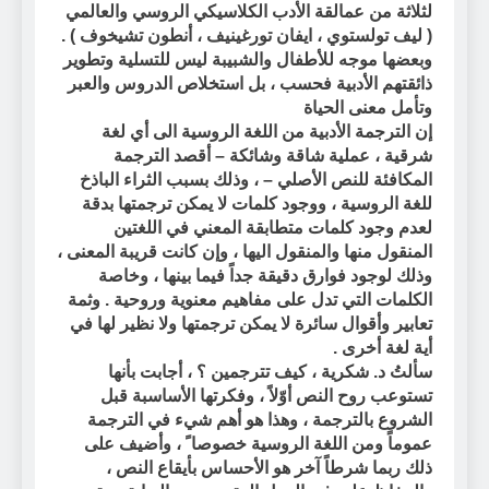
لثلاثة من عمالقة الأدب الكلاسيكي الروسي والعالمي
( ليف تولستوي ، ايفان تورغينيف ، أنطون تشيخوف ) .
وبعضها موجه للأطفال والشبيبة ليس للتسلية
وتطوير
ذائقتهم الأدبية فحسب
، بل استخلاص الدروس والعبر
وتأمل معنى الحياة
إن الترجمة الأدبية من اللغة الروسية الى أي لغة
شرقية ، عملية شاقة وشائكة – أقصد الترجمة
المكافئة للنص الأصلي – ، وذلك بسبب الثراء الباذخ
للغة الروسية ، ووجود كلمات لا يمكن ترجمتها بدقة
لعدم وجود كلمات متطابقة المعني في اللغتين
المنقول منها والمنقول اليها ، وإن كانت قريبة المعنى ،
وذلك لوجود فوارق دقيقة جداً فيما بينها ، وخاصة
الكلمات التي تدل على مفاهيم معنوية وروحية . وثمة
تعابير وأقوال سائرة لا يمكن ترجمتها ولا نظير لها في
أية لغة أخرى .
سألتُ د. شكرية ، كيف تترجمين ؟ ، أجابت بأنها
تستوعب روح النص أوّلاً ، وفكرتها الأساسبة قبل
الشروع بالترجمة ، وهذا هو أهم شيء في الترجمة
عموماً ومن اللغة الروسية خصوصا ً ، وأضيف على
ذلك ربما شرطاً آخر هو الأحساس بأيقاع النص ،