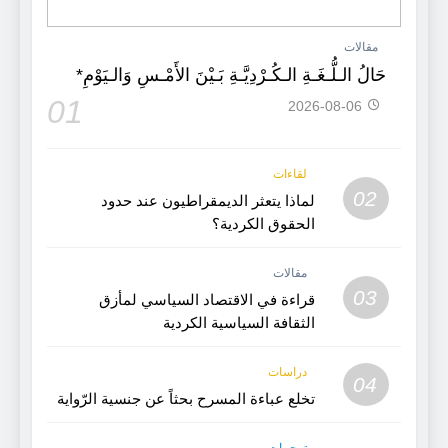
مقالات
حَالُ الـلُّـغَـةِ الـكُـرْدِيَّـةِ بَـيْنَ الأَمْـسِ وَالـيَوْمِ*
01
2026-08-06
لقاءات
02
لماذا يتعثر الديمقراطيون عند حدود
الحقوق الكردية؟
مقالات
03
قراءة في الاقتصاد السياسي لمأزق
الثقافة السياسية الكردية
دراسات
04
تخلع عباءة المسرح بحثاً عن جنسية الرّواية