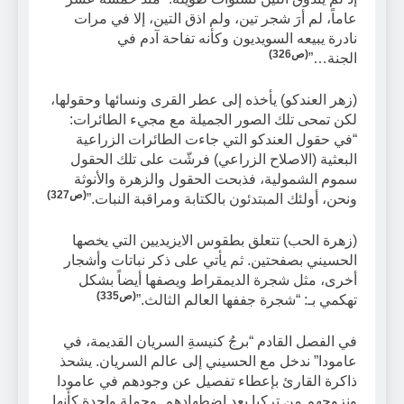
عاماً، لم أرَ شجر تين، ولم اذق التين، إلا في مرات
نادرة يبيعه السويديون وكأنه تفاحة آدم في
(ص326)
الجنة…”
(زهر العندكو) يأخذه إلى عطر القرى ونسائها وحقولها،
لكن تمحى تلك الصور الجميلة مع مجيء الطائرات:
“في حقول العندكو التي جاءت الطائرات الزراعية
البعثية (الاصلاح الزراعي) فرشّت على تلك الحقول
سموم الشمولية، فذبحت الحقول والزهرة والأنوثة
(ص327)
ونحن، أولئك المبتدئون بالكتابة ومراقبة النبات.”
(زهرة الحب) تتعلق بطقوس الايزيديين التي يخصها
الحسيني بصفحتين. ثم يأتي على ذكر نباتات وأشجار
أخرى، مثل شجرة الديمقراط ويصفها أيضاً بشكل
(ص335)
تهكمي بـ: “شجرة جففها العالم الثالث.”
في الفصل القادم “برجُ كنيسةِ السريان القديمة، في
عامودا” ندخل مع الحسيني إلى عالم السريان. يشحذ
ذاكرة القارئ بإعطاء تفصيل عن وجودهم في عامودا
ونزوحهم من تركيا بعد اضطهادهم. وجملة واحدة كأنها