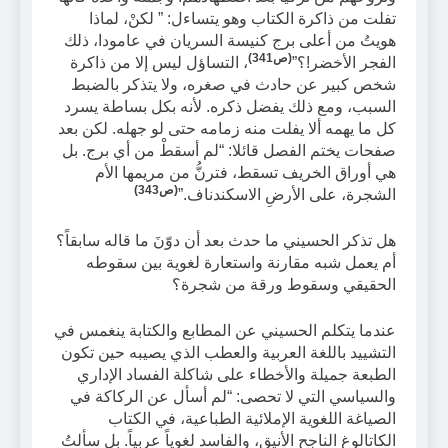
تفلت من ذاكرة الكتاب وهو يتساءل: ” لكنْ، لماذا
هويتُ من أعلى برج كنيسة السريان في عامودا، ذلك
(ص341)
الفجر الأخضر!؟”
، التساؤل ليس إلا من ذاكرة
شخص كبير عن حادث في صغره، ولا يتذكر بالضبط
السبب، ومع ذلك يفضل ذكره. لأنه بكل بساطة يسرد
كل ما يهمه ألا يفلت منه زمامه حتى لو جهله. لكن بعد
صفحات يختم الفصل قائلا: “لم أسقطْ من أي برج. بل
هي أوراق الخريف تسقط، فترنُّ من مريمها الأم
(ص343)
الشجرة، على الأرضِ الاسكندناف.”
هل تذكر الحسيني ما حدث بعد أن دوّنَ ما قاله سابقاً؟
أم يعمل شبه مقارنة واستعارة لغوية بين سقوطه
الحقيقي وسقوط ورقة من شجرة؟
عندما يتكلم الحسيني عن المطابع والكتابة ينغمس في
التشييد باللغة العربية والعطب الذي يصيبه حين تكون
الطبعة جميلة والأخطاء على شاكلة الفساد الإداري
والسياسي التي لا تحصى: “لم أسأل عن الركاكة في
الصياغة اللغوية الإملائية الطباعية، في الكتاب
الكاتالوغ الناجح الأنيق، والفاسد لغوياً عربياً. بل سألتُ