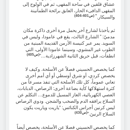
عشاق قلقين في ساحة المقهى، ثم في الولوج إلى
المقهى الدافىء الحار، العابق برائحة الطمأنينة
” (ص401-404)
والسيكار.
ثم يأخذنا لشارع آخر يحمل مرة أخرى ذاكرة مكان
مدميّ: ” الشارع الثالث، يقع في عامودا، وليس في
السويد. يمر عبر كنيسة الأرمن القديمة المبنية من
الطوب غير المشوي، وسينما عامودا الأولى، التي
(ص405)
انطفأت، قبل حريق الثانية الشهرزادية…”
كما يخصص الحسيني فصلاً عن الأسلحة. وكيف لا
يخصص كردي، أو شرق أوسطي أو أي أمم أخرى
تعاني عموماً، كل تلك الأسلحة التي تنفذ مسرعاً من
كثرة استهلاكها كأية بضاعة أخرى: الرصاص، الدبابات،
العصي الكهربائية، الغاز المسيل للدموع… التكلم عن
السلاح يرافقه الدم والصخب والشجن. ودوي الرصاص
ليس كرنين أجراس الكنائس: “ياريت وياريت يكون
(ص430)
السلاح الرنينَ.”
كما يخصص الحسيني فصلا عن الأسلحة، يخصص أيضاً