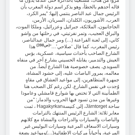
مروا من هناك، مستعيناً بالذاكرة حتى عندما يدون ما
قاله أحدهم بالخطأ، وهو يذكر اسم دولة المغرب بأن
الرئيس جمال عبد الناصر ينتمي إليها: “يمر الكرد،
العرب، الآشوريون، الكلدان، السريان، الأرمن،
الجاجانيون، الملائكة، جبرائيل وعزرائيل، وملكا الموت،
والبراق العجيب، وتمر نفرتيتي، في رحلتها من واشو
كاني، إلى لعنة الفراعنة (…) ومر جمال عبدالناصر،
(ص398)
رئيس المغرب، كما قال ‘صلاحي’…”
هذا
الشارع الصاخب بأحداث سياسية، عسكرية، بؤس
العيش والتدمير، يقابله الحسيني بشارع آخر في منفاه
السويدي. يصف خصوصية هذا الشارع أيضاً. من
معالمه، بمرور الباصات عليه، إلى حشود المشاة،
جمهرة المتظاهرين، إلى مواعيد العشاق في مقاهٍ
وُجدت في نفس الشارع. لكن رغم كل الصخب هنا
الطمأنينة التي لا تختص بها شوارع قامشلي وعامودا
وغيرها من مدن تسود فيها الحروب والدمار: “من
ساحة Järntorget، إلى كنيسةHagakyrkan ، ثمت
معابر ثلاثة: الشارع الرئيس المنتهك بالترامات
والباصات والسيارات والدراجات والمشاة مع كلابهم
وسيارات الاسعاف المرعبة وسيارات البوليس غير
المرعبة، وأحياناً مركبات الاطفائية(…)ومواعيد بضعة