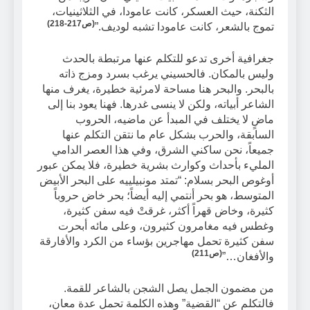
الثكنة، حيث العسكر، كانت عامودا، في الثلاثينيات،
(ص217-218)
تموج بالشعر، كانت عامودا تشبه لوديف.”
جغرافية أخرى تدعو للتكلم عنها مرتبطة بالحدث
وليس بالمكان. فالحسيني يرغب بسرد ومزج ذاته
بالبحر. والبحر هنا مساحة لامرئية خطيرة، يغرف منها
الشاعر أبياته، ولكن لا ينسى غدرها. فهنا يعود بنا إلى
ماضٍ لا يختلف في المبدأ عن ماضيه، الحروب
السابقة، والحرب بشكل عام ما نتقن التكلم عنها
جميعاً، نحن ساكني الشرق، وفي هذا العصر الدامي
المليء بأحداث وكوارث بشرية خطيرة، فلا يمكن عبور
أوغوص البحر بسلام: “تمتد مونبيلييه على البحر الأبيض
المتوسط، هو بحر أنتمي إليه أيضاً؛ بحر خاض حروباً
كثيرة، وخاض قهراً أكثر، غرقتْ فيه سفن كثيرة،
وغطس فيه مغامرون كثيرون، وعلى مائه أبحرت
سفن كثيرة تحمل مهاجرين بؤساء من الكرد والأفارقة
(ص211)
والأفغان…”
من مضمون الجمل يصل الشجن بالشاعر للقمة.
فالتكلم عن “القضية” وهذه الكلمة تحمل عدة معانٍ،