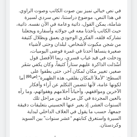
في نص خيالي نميز بين صوت الكاتب وصوت الراوي.
في هذا النص، موضوع دراستنا، نص سردي لسيرة
شاملة، يمكن القول، ذاتية وعامة في الآن نفسه. ذاتية،
حيث الكاتب يأخذنا معه في جولاته وأسفاره ويجعلنا
نشاركه قلقه، الفكري الوجودي بعمق وبظلال كثيفة
من شجن مكبوت لأشخاص، لبلدان وحتى لأشياء
صغيرة ينساها أحدنا في غمرة فوضى اليوميات،
ودخلت في قيد غياب قسري، ربما الأفضل قول
أَسْدَلت الذاكرة عليهم ستاراً كثيفاً، وكان يكفي سَفَر
صغير، تغيير مكان لمكان آخر، حتى يطفوا على
(ص60)
السطح: “لأملأ المكان بقلقي، هذه الظهيرة”.
أما
لكونها عامة، لأنها تتضمن التكلم عن آراء وأفكار
الآخرين ومواقفهم، وأحياناً أحلامهم وهفواتهم، وما رآه
بالعين المجردة في كل مرحلة من مراحل تلك
السنوات العشر. إذ يعبر عنها الحسيني بتعليقات دقيقة
جمعها، حسب ما يقول في الغلاف الداخلي لبداية
السيرة واستغرق كتابتهم “عشر سنوات” بين السويد
وكردستان.