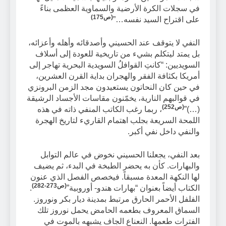
في سجلات الكرة الأرضية والسماوية العظمى بناءً
(ص175)
على اقتراح السيد نفسه…”
النفي لا يتوقف عند الحسيني وأصدقائه وأهله وأعزائه،
بل يمتد ليتكلم بشيء من تاريخية للعودة إلى أسلاف
السويديين: “كانتِ القوافلُ السويدية البحرية تهاجر إلى
أمريكا بكثافة الفقر والهجران بداية القرن العشرين،
في حين كان النحاتون يستعيدون مجد الزمن البرونزي
في قوالبهم النارية، يخمّنون مقاسات الأجساد الرشيقة
(ص252)
(…)”
، ربما رغب الكاتب المنفي ذاته في هذه
اللمحة السريعة بجلب اهتمام القاريء لتاريخ الهجرة
والنفي داخل نفي أكبر.
بعد النفي، يجعلنا الحسيني نخوض في عالم التوابل
والبهارات. كأن به يحضر الطبخة في البدء، ثم يضيف
لها النكهة المعدة مسبقاً. فيخصص الفصل الذي عنون
(ص273-282)
الكتاب أيضاً بعنوان “بهارات هندو- أوروبية”
.
الفلفل الأحمر الحارق مرتبط بمدينة ديار بكر ونوروز.
السماق المعروف بطعمه الحامض يحمل نوروز تلك
الفترات طعمها. النعناع الجاف يشبهه بالموت في