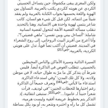
ولكن المغزى يبقى مكشوفاً، حين يتساءل الحسيني
الكردي عن هويته ككردي يكتب بالعربية. التساؤل بين
الهوية واللغة يحسمها بجواب الكتابة بالعربية ولم يفقد
شيئاً من انتمائه. لكن قبل كل شيء هو انسان، كاتب
شاعر ينتمي لهوية واحدة هي الانسانية. وهنا بالتحديد
تنقلب مسألة القضية الآنفة لتتحول لقضية انسانية
شاملة: “أتساءل بيني وبين نفسي: “ماهي قضيتي؟”،
وأنا أعرج من أفريز البيت الروحاني، إلى روح الشعراء
في المدينة. قضيتي أن أكتب نصاً قوياً، تدل على هويتي
(ص217)
الكردية، بالعربية.”
السيرة الذاتية وسيرة الأماكن والناس المحيطين
بالحسيني، تتطلب الغوص في الذاكرة أيضاً. فليس
شرط أن يتذكر كل ما مرّ به طوال حياته، لا في موطن
ولادته، ولا كل تلك المدن: “وفي استدعاء الذاكرة.
(ص161)
استدعاء ما لايأتي.”
ونعرف جميعاً أن الذاكرة
رغم اختيارها للحظات الحنين: “في لوديف، قرأت
(ص221)
شعراً حنيناً لـ عامودا…”
، ستبقى انتقائية، إذ
التذكر يتم بخطوط عريضة أفقية وليست هرمية،
تشمل كل ما رآه و اختبره وشعر به، أو يود بكل بساطة