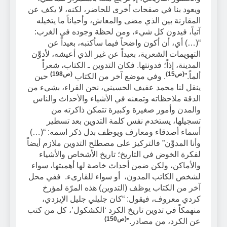
ويعود بنا في صفحات أخرى للحاضر، لكنه، لا يكف عن
المقارنة بين الذي مضى والمعاش، وأحياناً ما يتخيله
آتياً، فيدون كل شيء، ومن لحظة وجوده في الغرب:
“(…) أي، أن أكون واضحاً فيما سأكتبه، بعيداً عن
التهويمات الشعرية، بعيداً عن غير الذي أعيشه، لأدوِّن
المدينة، إذاً؛ فدونتها. فكان التدوين ـ الكتاب، شعراً
(ص15)
(ص198)
ألماً.”
. وفي موضع آخر من الكتاب
حين
ينقل لنا محمد عفيف الحسيني، نحن القراء، بشيء من
الدقة ملاحظاته وتمعنه في الأشياء والأحداث والناس
والمدن وأمور صغيرة وكبيرة تتمكن ذاكرته من
تسجيلها، يستخدم نفس كلمة التدوين بعد تسطير
أسماء أصدقاء ومعارف ويوظف بدل ذكر اسمه: “(…)
وأنا المدوِّن” فالتركيز على مصطلح التدوين ملازم أيضاً
لفكرة الخوض في التاريخ؛ تاريخ الأشخاص والأشياء
والأماكن، ولكن ضمن أحداث خاصة لها أهميتها، سواء
لشخص الكاتب المدون، أو سواء للقارىء. ففي محل
آخر من الكتاب يوظف (التدوين) هذه المرّة لمؤرخ
كردي معروف، فيقول: “كان جليلي جليل الإيزدي،
منهمكاً في تدوين تاريخ الكرد ‘الكشكول’، كل من كتب
(ص150)
عن الكرد، من مصادر.”