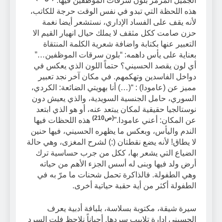
الجميل المرمر بلون سرقات الموظفين فيها.”
هذه اللحظة التي تبدو في نفس الوقت حرجة للكاتب،
لأنه يقف على الفساد الإداري، نستشعر أيضا نغمة
حزن صامت ككل مثقف لا يملك حيال انهيار القيم الا
التعبير عنها بكتابة واضافة شعرية الكلمة المنتقاة
بعناية على يأس داهمه: “بلون سرقات الموظفين…”
أي لون يقصد الحسيني؟ حتماً اللون الذي يعكس في
دواخل الفاسدين وتهكمهم. في مكان آخر نجد تعبير
مميز عن (عامودا) : “(…) أنا بهويتي الضائعة: الكردي،
السوري، حامل الجنسية السويدية، والذي يعيش دون
نوستالجيا حقيقية لمكان يبتعد عنه، أو هو الذي ابتعد
(ص210)
عن المكان: أعني عامودا.”
هذه اللحظات فيها
الندم واليأس، وبعكس ما يظهره الحسيني، فيها حنين
لا يطاق! لأنه يضع نقطتان (:) لشرح المغزى، وهي حالة
الضياع التي يشعر بها، ككل من جرب حساسية ترك
أرض ولد فيها وبنى له أسس الجزء الأهم من حياته
وهي الطفولة. فالذاكرة تحمل شحنات ما مرّ به في
الطفولة أكثر من أية حقبة حياتية أخرى.
سيرة شيقة، مكتوبة بسلاسة، بلبافة أدبية يعرف
الحسيني إدارة تلابيب سردها. أحياناً نلاحظ فلت السرد