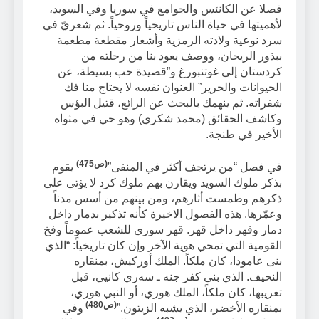
فصلا عن الكانئس والجوامع في سوريا وفي السويد،
لأهميتها في حياة الناس تاريخياً وروحياً. ثم شعريّ في
سرد نوعية ولادته الرمزية وأشعار مقطعة مطعمة
ببذور الريحان، ووصف يعود بنا من رحلته من
كردستان إلى غوتنبورغ و”قصيدة حب بسيطة، عن
الحيوانات والحرير” العنوان نفسه لا يحتاج منا فك
شفراته. ثم ينهمك بالبحث عن الرائع، قتيل البؤس
وكاشف الحقائق (محمد شكري) وهو حي في مثواه
الأخير في طنجة.
(ص475)
في فصل “من يرتجف أكثر في المنفى”
يقوم
بذكر ملوك السويد ويقارن بهم ملوك كرد لا يؤتى على
ذكرهم وطمست أثارهم، ومن بينهم من أسس مدناً
وعمّرها. هذه الفصول الاخيرة كأنه تذكير بدمار داخل
دمار وقهر داخل قهر. قهر سوري للشعب عموماً وفخ
القومية التي تمحي هوية الآخر وإن كان تاريخياً: “الذي
بنى عامودا، كان ملكاً. الملك أوركيش، بمنقاره
النحيف. الذي بنى كفر جنه ـ سەري كانيي، قبل
تعريبها، كان ملكاً، الملك هوري، أو النبي هوري،
(
ص480
)
بمنقاره الأخضر، الذي يشبه الزيتون.”
وفي