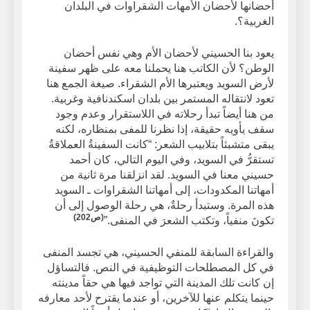
أحضانها لأحضان الأمهات الشقراوات في البلدان
الغربية؟.
يعود بنا الحسيني لأحضان الأم وهي نفس أحضان
الوطن؟ لأن الكاتب هنا يحملنا معه على ظهر سفينة
لأرض السويد ويعتبرها الأم الشقراء. صيغة الجمع هنا
تعود لانتقاله المستمر بين بلدان اسكندنافية وغربية.
من هنا أيضاً تبدأ رحلاته في اللاستقرار وعدم وجود
سقف يأويه حقيقة، إذا نظرنا للمفى بمنظاره، لكنه
يبقى متشبثاً بتلابيب الشعر: “كانت السفينةُ العملاقةُ
تستقرُّ في السويد، وفي اليوم التالي، كان أحمد
حسيني معنا في السويد. لقد انزلقنا مرة ثانية من
أمهاتنا المكدودات، إلى أمهاتنا الشقراوات ـ السويد
هذه المرة. وستبدأ رحلةٌ، هي رحلة الوصول إلى أن
(ص202)
تكونَ منفياً، وتكتب الشعرَ في المنفى.”
والقراءة السابقة للمنفي الحسيني، هي تجسد المنفى
في كل المصطلحات التوظيفية في النص. فالتساؤل
إن كانت تلك المدينة التي تواجد فيها هي حقاً مدينته
حينما يتكلم عنها للآخرين، أو عندما يقترح لأحد معارفه