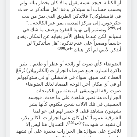
أو الكتابة. فيجد نفسه يقول ما لا كان يخطر بباله ولم
يحسب حساب أنه سيتذكر بدقة: “هل سأتذكر ما حدث
في قامشلوكي؟ فلأتذكر: الطريق الذي يمرّ من بيت
جكرخوين. إلى مركز المدينة، يمر عبر الكالحة…”
(ص299)
ويستمر إلى نهاية الفقرة بوصف ما شك في
نسيانه. لكن عندما يتعلق الأمر بغيابه عن المكان، يغدو
حاسماً ومصراً على عدم تذكره: “هل سأتذكر؟ لن
(ص300)
أتذكر. لأنني لم أكن هناك.”
الضوضاء كأي صوت أو رائحة أو عطر أو طعم… يثير
ذاكرة السارد. فمع ضوضاء الجرارات (الكاتربيلار) تُرفَعْ
الغطاء عما سبق. سواء في قامشلي أو في ستوكهولم
أو في أي مكان أخر. الوجه المضاد لذلك الضوضاء
صوت رقة الموسيقى المنبعثة من الكمنجات.
الجرارات هنا تصير شاهدة على ما حدث، فيجسد
الحسيني في تلك الآلات شجن مكتوم، كأنها بشر
يشهدون مشاهد قتلى لا حصر لهم في عوالمنا
الشرقية عموماً: “هل كان على الجرارات الكاتربيلار،
(ص301)
أن تشهد ما شهدت؟”
، التساؤل هنا ليس إلا
للالحاح على سؤال: هل الجرارات مجبرة على أن تشهد