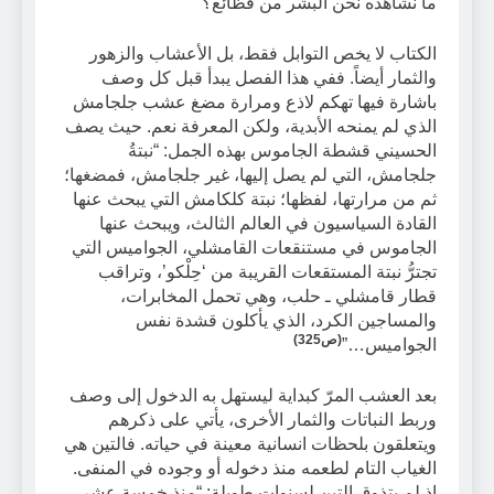
ما نشاهده نحن البشر من فظائع؟
الكتاب لا يخص التوابل فقط، بل الأعشاب والزهور
والثمار أيضاً. ففي هذا الفصل يبدأ قبل كل وصف
باشارة فيها تهكم لاذع ومرارة مضغ عشب جلجامش
الذي لم يمنحه الأبدية، ولكن المعرفة نعم. حيث يصف
الحسيني قشطة الجاموس بهذه الجمل: “نبتةُ
جلجامش، التي لم يصل إليها، غير جلجامش، فمضغها؛
ثم من مرارتها، لفظها؛ نبتة كلكامش التي يبحث عنها
القادة السياسيون في العالم الثالث، ويبحث عنها
الجاموس في مستنقعات القامشلي، الجواميس التي
تجترُّ نبتة المستقعات القريبة من ‘حِلْكو’، وتراقب
قطار قامشلي ـ حلب، وهي تحمل المخابرات،
والمساجين الكرد، الذي يأكلون قشدة نفس
(
ص325
)
الجواميس…”
بعد العشب المرّ كبداية ليستهل به الدخول إلى وصف
وربط النباتات والثمار الأخرى، يأتي على ذكرهم
ويتعلقون بلحظات انسانية معينة في حياته. فالتين هي
الغياب التام لطعمه منذ دخوله أو وجوده في المنفى.
إذ لم يتذوق التين لسنوات طويلة: “منذ خمسة عشر