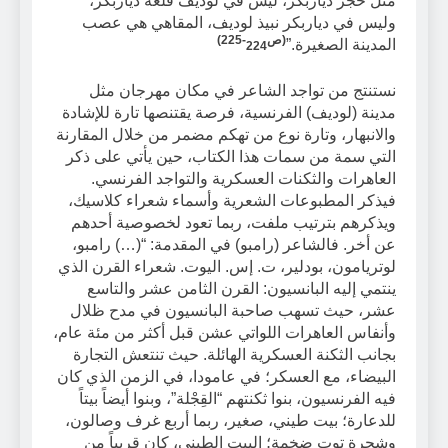
مثل حجر دياربكر، ليس في لوديف قلعة دياربكر،
وليس في دياربكر نبيذ لوديف، المقاهي هي عصب
(
ص
224-225)
المدينة الصغيرة.”
نستنتج من تواجد الشاعر في مكان مهرجان مثل
مدينة (لوديف) الفرنسية، فرصة يقتنصها تارة للإشادة
والانبهار، وتارة نوع من تهكم مضمر من خلال المقارنة
التي سمة من سمات هذا الكتاب، حين يأتي على ذكر
العاهرات والثكنات العسكرية والتواجد الفرنسي.
فيذكر المطبوعات الشعرية وأسماء شعراء كلاسيك،
ويذكرهم بترتيب ملفت، ربما تعود لخصوصية أحدهم
عن أخر. فالشاعر (رامبو) في المقدمة: “(…) رامبو،
لوتريامون، بودلير، ت. إس. اليوت. شعراء القرن الذي
ينتمي إليه البانسيون: القرن الثامن عشر والتاسع
عشر، حيث تسهب صاحبة البانسيون في مدح ظلال
وأنفاس العاهرات اللواتي عشن قبل أكثر من مئة عام،
بجانب الثكنة العسكرية الهائلة. حيث تنتعش التجارة
البيضاء، مع العسكر؛ في عامودا، في الزمن الذي كان
فيه الفرنسيون، بنوا ثكنتهم “القِجْلة”، وبنوا أيضاً بيتاً
للدعارة؛ بيت طيني، صغير، ربما أربع غرف وصالون،
وشجرة توت ضخمة؛ البيت الطيني، كان قريباً من