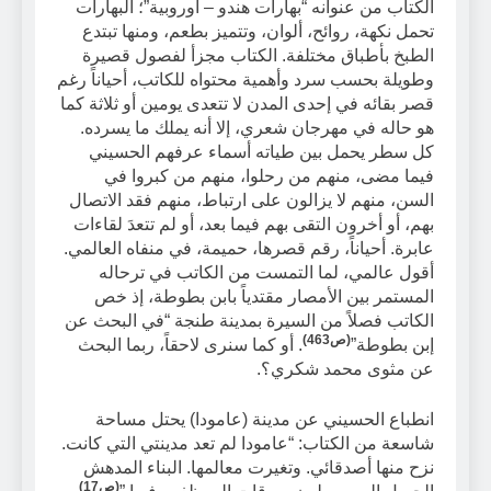
الكتاب من عنوانه “بهارات هندو – أوروبية”؛ البهارات
تحمل نكهة، روائح، ألوان، وتتميز بطعم، ومنها تبتدع
الطبخ بأطباق مختلفة. الكتاب مجزأ لفصول قصيرة
وطويلة بحسب سرد وأهمية محتواه للكاتب، أحياناً رغم
قصر بقائه في إحدى المدن لا تتعدى يومين أو ثلاثة كما
هو حاله في مهرجان شعري، إلا أنه يملك ما يسرده.
كل سطر يحمل بين طياته أسماء عرفهم الحسيني
فيما مضى، منهم من رحلوا، منهم من كبروا في
السن، منهم لا يزالون على ارتباط، منهم فقد الاتصال
بهم، أو أخرون التقى بهم فيما بعد، أو لم تتعدَ لقاءات
عابرة. أحياناً، رقم قصرها، حميمة، في منفاه العالمي.
أقول عالمي، لما التمست من الكاتب في ترحاله
المستمر بين الأمصار مقتدياً بابن بطوطة، إذ خص
الكاتب فصلاً من السيرة بمدينة طنجة “في البحث عن
(ص463)
إبن بطوطة”
. أو كما سنرى لاحقاً، ربما البحث
عن مثوى محمد شكري؟.
انطباع الحسيني عن مدينة (عامودا) يحتل مساحة
شاسعة من الكتاب: “عامودا لم تعد مدينتي التي كانت.
نزح منها أصدقائي. وتغيرت معالمها. البناء المدهش
(ص17)