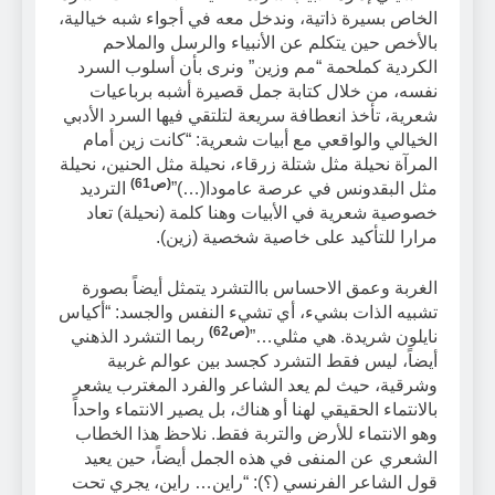
الخاص بسيرة ذاتية، وندخل معه في أجواء شبه خيالية،
بالأخص حين يتكلم عن الأنبياء والرسل والملاحم
الكردية كملحمة “مم وزين” ونرى بأن أسلوب السرد
نفسه، من خلال كتابة جمل قصيرة أشبه برباعيات
شعرية، تأخذ انعطافة سريعة لتلتقي فيها السرد الأدبي
الخيالي والواقعي مع أبيات شعرية: “كانت زين أمام
المرآة نحيلة مثل شتلة زرقاء، نحيلة مثل الحنين، نحيلة
(ص61)
مثل البقدونس في عرصة عامودا(…)”
الترديد
خصوصية شعرية في الأبيات وهنا كلمة (نحيلة) تعاد
مرارا للتأكيد على خاصية شخصية (زين).
الغربة وعمق الاحساس باالتشرد يتمثل أيضاً بصورة
تشبيه الذات بشيء، أي تشيء النفس والجسد: “أكياس
(ص62)
نايلون شريدة. هي مثلي…”
ربما التشرد الذهني
أيضاً، ليس فقط التشرد كجسد بين عوالم غربية
وشرقية، حيث لم يعد الشاعر والفرد المغترب يشعر
بالانتماء الحقيقي لهنا أو هناك، بل يصير الانتماء واحداً
وهو الانتماء للأرض والتربة فقط. نلاحظ هذا الخطاب
الشعري عن المنفى في هذه الجمل أيضاً، حين يعيد
قول الشاعر الفرنسي (؟): “راين… راين، يجري تحت