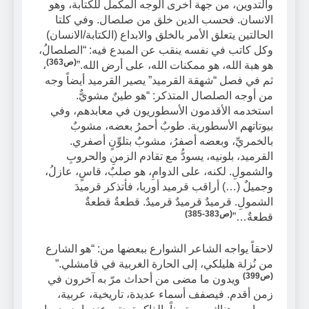
والتدوين، من جهة أخرى الوجه المكمل للكتابة، وهو
الانسان. فحسب الدين خلق من صلصال. وفي كلتا
الحالتين يتعلق الأمر بالخلق والابداع (الكتابة/الانسان)
وكل كاتب في نفسه ينقب عن المبدع فيه: “الصلصالُ،
(ص363)
هو هبة الله، هو ممكنات الله، على أرض الله.”
،
ثم في فصل “شهقة القرميد” يصير القرميد أيضاً وجه
من أوجه الصلصال المتذكر: “هو طينٌ مشويٌّ.
استخدمه الأقدمون الأسطوريون في معابدهم، وفي
بيوتاتهم الأسطورية. طوبٌ أحمرُ بعضه، مشوبٌ
بالخمريِّ، وبعضه أصفرُ، مشوبٌ بتلوِّنٍ أصفري.
القرميد، بلونيه، يسودُّ مع تقادم الزمنِ والحروبِ
والشمولِ. لكنه، على الدوامِ، هو صلبٌ، قاسٍ، عازلُ،
وجميلٌ (…) أراقب قرميد أوربا، فأتذكر قرميدَ
الشمولِ. قرميدٌ قرميدٌ قرميدٌ. قطعةٌ قطعةٌ
(ص383-385)
قطعةٌ…”
لاحقاً يواجه الشاعر الشوارع ببعضها من: “هو الشارع
من نُزلة هليلكي، إلى الحارة الغربية في قامشلي.”
(ص399)
ويدون ما مضى من أحداث مرّ به آخرون في
زمن أقدم. فيصفف أسماء عديدة، تاريخية، عربية،