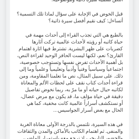
قبل الخوض في الإجابة على سؤال لماذا تلك التسمية؟
أتساءل: كيف نقيم أفضل سيرة ذاتية؟
بالطبع هي التي تجذب القراء إلى أحداث مهمة في
حياة كاتبه أو رؤيته لأحداث عالمية تركت آثارها
كضربات على ظهر البشرية. تشترط فيها اثارة اهتمام
القارئ؟ نعم، لكنها ليست الحافز الوحيد لقراءة النص،
بل أهمية الأحداث تفرض نفسها وتستوجب خصوصية،
اجتماعياً وسياسياً وفنياً وأدبياً وتعليمياً وعلمياً وما إلى
ذلك. على سبيل المثال، نص ما تعلمنا المقاومة، ومن
قراءة أحدات كتاب نقف على لحظات الألم والمعاناة
لكاتبه حيال حياته أو ما مرّ به، ربما نخوض تفاصيل
دقيقة في حياة مؤلف ما، قد يكون مع مرض عضال،
أو نستكشف أسراراً عالمية كانت مخفية، كما هي
الحال مع بعض أسرار الجواسيس…
في هذه السيرة، نلتمس بالدرجة الأولى معاناة الغربة
والمنفى. ثم اهتمام الكاتب بالأماكن والمدن والثقافات
والحضور التاريخي، إذ نرجع معه باستمرار للماضي،