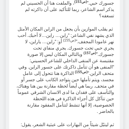
(ص153)
جسورك حبي.”
، والملفت هنا أن الحسيني لم
يذكر اسم الشاعر، ربما للتأكيد على أن ذاكرته لم
تسعفه؟
ثم يقلب الموازين بأن يجعل من الراين المكان الأمثل
الذي يشهد نفي الشاعر: “راين… راين…لا أحبك. أحب
(ص155)
نهر عامودا المجفف.”
أو: “راين… ياراين، لا
يجري حبي تحت جسورك. يجري منفاي تحت
(ص157)
جسورك.”
وبالتالي المكان ليس إلا صورة
مقتبسة عن المنفى الداخلي للشاعر الحسيني:
“المنفى هو أن تتأمل ذاكرتك على جسور الراين. وفي
(ص155)
متحف الراين.”
الذاكرة هنا تتحول إلى عامل
مجسد، ويتم تأملها حين يتواجد الكاتب على جسر أو
في متحف. ربما هي أيضاً لحظة مقارنة بين هنا وهناك،
والتأسف على فقدان ما لدى الانسان الشرقي عموماً
حين تتآكل كل أجزاء الذاكرة في هذه اللحظة
الخصوصية، إلا أنها تنشط لتتأمل المفقود مقارنة
بالحاضر .
ثم ليتبّل شيئاً من البهارات على عبثية الشعر، يقول: