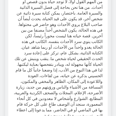
من المهم القول أولاً، لا توجد حياة بدون قصص أو
أحداث. من هنا نحن بحاجة إلى فصل السيرة الذاتية
والسيرة العامة. باختصار، يمكن كتابة سيرة ذاتية عن
شخص آخر، قد يكون على قيد الحياة، يحدث أيضاً أن
صاحب البلاغ يروي الأحداث وهو حاضر في محتواها.
في هذه الحالة، يكون الشخص أحداً مصنفا من بين
آخرين. قصة حياته هنا ليست محوراً رئيساً، لكن
الكاتب ينوي سرد الأحداث بنفسه. الكاتب في هذه
الحالة يغدو واحداً من الأحداث، أو ربما شاهد عيان.
الكتابة الذاتية، بشكل عام، تركز على إعادة سرد
الحدث الحقيقي لحياة شخص ما. ينقب وينبش عن تلك
الحياة كأنها مجهولة له، ويبادر بتفحصها بعناية ليكتبها.
لذا في هذا النوع من الأدب، إذا وضعنا جانباً كل ما قام
الحسيني بذكره عن حياته، من لقاءات، العودة
واللاعودة إلى المكان، الظاهر والمخفي والمكنون،
المسافة من الأشياء والناس ورؤيتهم من جديد، زيارة
الأضرحة، الإعلام، المجلات والصحف الكردية والعربية،
المطابع، الشوارع وأشخاص لا معدودين في كل أنحاء
المعمورة، سنجد أن الوصف طاغٍ على كل حركة قام
بها في الماضي أو في الحاضر، مما يدعونا إلى اعطاء
النص تسمية سيرة ذاتية وموضوعية.