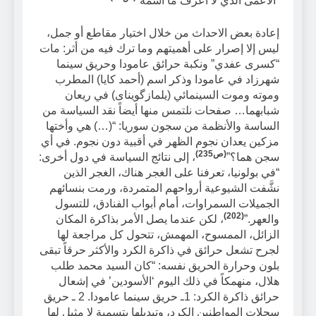
“الأعمى الذي لا أعرف ما اسمه”
إعادة بعض الاحداث من خلال اختيار مقاطع أو جمل،
ليس إلا إصرار على أهميتهم وما ترك فيه من أثر: مات
“كسرى عفدي” ونكبة حرائق عامودا وحريق سينما
شهرزاد في عامودا وذكر اسم (أحمد كايا) المطرب
وموته وموت السينمائي (يلمازگوینای) في ريعان
شبابهما… صفحات نلتمس منها أيضاً نقد السياسة من
الساسة والأنظمة من سجون سوريا: “(…) هي وأختها
مزكين يعدان نجوم الظهر في أقبية دون نجوم. في أي
(ص235)
سجن هما؟”
، إلى نتائج السياسة في دول أخرى:
“في بولونيا، تعرفنا على الغجر هناك، الغجر الذين
نشَّفت الشيوعية أرواحهم المتمردة، ورمت بنسائهم
الجميلات السمراوات، أمام أبواب الفنادق، للتسول
(202)
والعهر.”
، لكن عندما يصل الأمر بذاكرة المكان
الزائل، الممسوح، المهمش، تتحول كل مراجعة لها
لجرح تشعل حرائق في ذاكرة الكرد والأكثر حرقاً تبقى
بلون وحرارة الحريق نفسه: “كان السيد محمد طلب
هلال، منهمكاً في ذلك اليوم ‘الأسودين’ في إشعال
حرائق ذاكرة الكرد: 1ـ حريق سينما عامودا. 2 ـ حريق
سجلات المواطنين الكرد، وتبديلها بتسمية لا مثيل لها