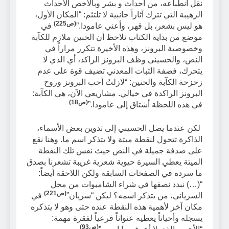
نقل انطباعه، من أحداث و بشر وبالأخص الأحداث
الرهيبة التي تترك آثاراً جانبية لا تلتئم: “المكان الأول،
(ص225)
هو ليس بشعر، بل قهر، وأعني عامودا.”
في
موضع من بداية الكتاب نلاحظ أن الحنين ملازم للكآبة
وخصوصية البرونز، وهذه الأخيرة تتكرر مراراً في
النص، والحسيني وظف البرونز الراكد، أي الذي لا
يتحرك، فصفة الثبات المعدني تضيف قوة على عدم
زحزحة الكآبة والحنين: “لازلتُ أحب البرونز وروح
البرونز الراكدة في خيالي. مشاريعي الآن، هي الكآبة:
(ص18)
في هذه اللحظة أشتاق إلى عامودا.”
لكن عندما يصل الحسيني إلى تدوين بعض الأسماء،
الذاكرة تتحول لنقطة ميتة ولا يتذكر اسم ما. وهنا نقع
على صدفة جميلة في النص حيث نفس تلك النقطة
الميتة يعطي السيرة حيوية شعرية غريبة تشعرنا بصدق
ما سرده في الصفحات السابقة ولكن اللاحقة أيضاً:
“(…) نبدد نصفها في شراء الشامبوات من محل
(ص221)
السرياني، من يتذكر اسمه؟ ليكن “سريان”
في
مكان آخر لأهمية هذه النقطة عنده حتى وهو لا يتذكره
يسجله وأحياناً يعطيه عنواناً فرعياً لفقرة مهمة:
(ص93)