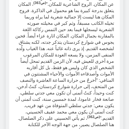
(ص363)
عن المكان. الروح الشاعرية للمكان.”
، المكان
يتعلق بدرجة كبيرة بما هو محمول في الذاكرة. فروح
المكان هنا ليست إلا جمالية شعرية لما يراه وربما
تخيله الكاتب مسبقاً، وثم كبر في مخيلته صورته
الشعرية ليسجلها فيما بعد حين التمس ركاكة اللغة
بالمقارنة بجمال المكان. المكان اثارة عزاء أيضاً. فحين
يجوس في شوارع كردستان يتذكر جدته، لكنه يشتاق
لشخصه القديم. إذ يرى ذاته غائباً عنه. هذا الغياب ولّده
المنفى المزمن، ولا يسعه العودة للمكان المرغوب
مرة أخرى للعيش فيه. لأن الزمن القديم تمحل أيضاً
الشخص الذي كان وليس هو فقط، بل كل أقاربه
الأموات وأصدقاءه الأموات والأحياء المشتتون في
المنافي: “أخرجُ من حرارة الساعة العاشرة والنصف
من المتحف، إلى حرارة شوارع كردستان، كنتُ أدخن،
كنت وحيداً، كنتُ أتمنى أن تكون معي جدتي سلطي،
صانعة فخار عامودا، لمدة خمسين سنة، كنت أتمنى أن
يكون معي: جدتي سلطي المتوفاة من عهد قريب.
كنت أتمنى أن يكون معي محمد عفيف الحسيني،
(ص362)
القديم.”
، ثم يأتي الحسيني على ذكر الصلصال.
هنا الصلصال يصير، من جهة الوجه الآخر للكتابة