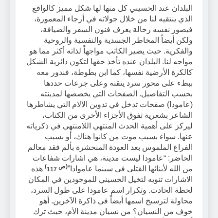
البلدان عند الحسيني كل منها لها شكل مميز كالواقع
الذي ينتقيه لنا من خلال جولاته في أرجاء المعمورة،
فيصور نفسه رحالة يعرف فنون السفر والضيافة،
ولكن أيضاً المخاطر الجسدية والنفسية والروحية
والفكرية. حيث يصير الكاتب مواجهاً لذاته أكثر مما هو
مواجه لنا. البلدان عنده تأخذ حقها لتكون دائرية الشكل
كالكرة الأرضية نفسها، كما ابن بطوطة، فندور معه
ببطء على محور سرد يتقنه وعلى جرعات حددها
بحسب التفاصيل. الصفحات التي يخصصها لمدينته
(عامودا) صفحات تدخل في تدوين الآلام التي يشاطرها
الشاعر بشعرية تفوق الأجزاء الأخرى من الكتاب،
ليركز على أهمية الحدث المنتهي اللامنتهي في ذكرياته
عنها. سواء بسبب موت من كانوا هناك، أو بسبب
الفراغ الملموس بعد العودة المنحشرة بألم فقد معالم
الحاضر: “عامودا ليست مدينة، هي اشارات شفاعات
(
ص
117)
من الله لأبنائها القتلى في سينما عاموادا”
هذه
الاشارات تنويه لتخيل الحسيني للموجودين في المكان
لحظة الحادث. وتكرار اسم عامودا على طول السرد،
محاولة لترسيخ اسمها أيضاً في ذاكرة الآخرين. أهو
خوف من النسيان؟ من نسيان مدينة الأم، حيث ترك