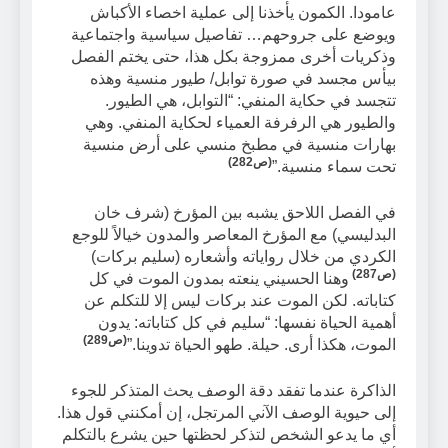
عامودا. الكمون يأخذنا إلى عملية اخصاء الأكباش
ويوضع على جروحهم… تفاصيل سياسية واجتماعية
وذكريات أخرى ممزوجة بكل هذا، حتى يختم الفصل
بيأس مجسد في صورة توابل/ طيور منسية وهذه
تتجسد في حكاية المنفي: “التوابل، هي الطيور.
والطيور هي الرفرفة العمياء لحكاية المنفي. وهي
بهارات منسية في مطبخ منسي على أرض منسية
(ص282)
تحت سماء منسية.”
في الفصل اللاحق يشبه بين المؤرخ (شرف خان
البدليسي) مع المؤرخ المعاصر والمدون خيالاً للوجع
الكردي من خلال رواياته وأشعاره (سليم بركات)
(ص287)
وهنا الحسيني ينعته بمدون الموت في كل
كتاباته. لكن الموت عند بركات ليس إلا للتكلم عن
أهمية الحياة نفسها: “سليم في كل كتاباته: يدون
(ص289)
الموت، هكذا أرى. حيلة. طهو الحياة تدوينا.”
الذاكرة عندما تفقد دقة الوصف يحث المتذكر للجوء
إلى حيوية الوصف الآني المرتجل، إن أمكنني قول هذا.
أي ما يدعو الشخص لتذكر لحظتها حين يشرع بالتكلم