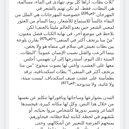
“ثلاث بطات، أراها كل يوم، تتهادى في الماء، مسالمة،
هي البطات، فقط، لم تكن تهتم بالشعر في
(ص226)
المهرجان.”
خصوصية المهرجانات هي الملل من
البقاء جالساً للاستماع للأشعار، ربما السأم من العثور
لمعنى الشعر حين يغدو العالم مليئاً بالعنف! لكن
نلاحظ في موضع آخر، في نهاية الكتاب فصل معنون:
(ص475)
“مَنْ منا يرتجف أكثر في المنفى؟”
يقارن بلوعة
بين بطات تعيش في سلام في منفاه هو ولا يخفن،
بينما الرعب والقتل نصيب الإنسان عموماً: “البطات،
الميتة ذلك اليوم، أستدرجها إلى أن تفهمني: أجلس
معها على العشب، وأغني لها بصوت مبحوح: “من منا
يرتجف أكثر في المنفى؟” بطات اسكندنافيه، ترقد
بطمأنينة على عشب صيف اسكندناف. ليست ميتة،
(ص477)
ولا غائبة، ولا مذبوحة.”
المدن بشوارعها وساحاتها ونافوراتها تتكلم عن نفسها
من خلال هذا النص، وكل لها مكانه كبيرة، فيجسدها
الشاعر وتصير بدورها كأشخاص مروا بحياته، أو
يلتقيهم في لحظة كتابته لملاحظاته، فيحاورهم،
يمنحهم الفرصة للتعبير عن أشكالهم، وحتى