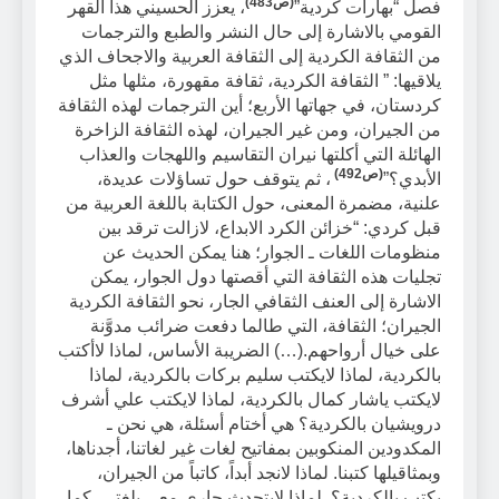
(ص483)
فصل “بهارات كردية”
، يعزز الحسيني هذا القهر
القومي بالاشارة إلى حال النشر والطبع والترجمات
من الثقافة الكردية إلى الثقافة العربية والاجحاف الذي
يلاقيها: ” الثقافة الكردية، ثقافة مقهورة، مثلها مثل
كردستان، في جهاتها الأربع؛ أين الترجمات لهذه الثقافة
من الجيران، ومن غير الجيران، لهذه الثقافة الزاخرة
الهائلة التي أكلتها نيران التقاسيم واللهجات والعذاب
(
ص492
)
الأبدي؟”
، ثم يتوقف حول تساؤلات عديدة،
علنية، مضمرة المعنى، حول الكتابة باللغة العربية من
قبل كردي: “خزائن الكرد الابداع، لازالت ترقد بين
منظومات اللغات ـ الجوار؛ هنا يمكن الحديث عن
تجليات هذه الثقافة التي أقصتها دول الجوار، يمكن
الاشارة إلى العنف الثقافي الجار، نحو الثقافة الكردية
الجيران؛ الثقافة، التي طالما دفعت ضرائب مدوَّنة
على خيال أرواحهم.(…) الضريبة الأساس، لماذا لاأكتب
بالكردية، لماذا لايكتب سليم بركات بالكردية، لماذا
لايكتب ياشار كمال بالكردية، لماذا لايكتب علي أشرف
درويشيان بالكردية؟ هي أختام أسئلة، هي نحن ـ
المكدودين المنكوبين بمفاتيح لغات غير لغاتنا، أجدناها،
وبمثاقيلها كتبنا. لماذا لانجد أبداً، كاتباً من الجيران،
يكتب بالكردية؟. لماذا لايتحدث جاري معي بلغتي، كما