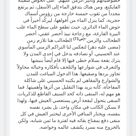
خصوصياتهم وتأثير الزمن عليهم: “على الحوض سفينة
الفايكنغ، ومن هناك يتدفق الماء إلى الأسفل، ثم يرتفع
مجدداً من ثقوب خمسة خارجة من رؤوس أسماك
حجرية، كما ينزل الماء من أفواهها، ليركُد أخيراً في
حوض الماء الدائري، حيث تطفو على سطح الماء علب
البيرة الفارغة، مع زجاجة نبيذ أخضر عفني، أخضر
(
ص73)
الطحالب والزمن.”
الطحالب هنا تلازم زمن
(مضى عليه دهر) لتعكس لنا التراكم الزمني المأسوي
عند الحسيني. أو نصادفه يدخل في إحدى المدن ولا
يترك بقعة بسلام خطى فيها إلا قام أيضاً بنبشها
والتعرف في شوارعها والتلحف بأفكاره وخياله محاولاً
تجاوز بردها وصقيعها. هذا الدخول المباغت للمدن
والشوارع والمقاهي لم يكتبه الحسيني على شاكلة
المفاجأة، كأنه يريد بهذا التقليل من أثرها وأهميتها. فما
هو مهم له، المنفى ذاته كحد السيف القاطع للذكريات.
المنفى يتحول لبقعة أرض يستعصي العيش فيها، ولهذا
لا يسكن الكاتب في مكان واحد، بل يشرد نفسه
بنفسه، ويختار المنافي الأخرى ليختبر العيش في كل
منفى دفع بمفتاح بقائه فيه لفترة ما ثمن شبابه، ولكن
بالخروج منه بسرد يكشف عالمه وخواصه.