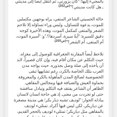
بالمجيء إليها: “كان يزورني، ثم انتقل أيضاً إلى مدينتي
(ص202)
ـ هل كانت مدينتي؟”
حالة الحسيني الشاعر المنفي، يراه بوجهين مكتملين
للموت، يدعوه للتساؤل، وليس وراء تساؤله إلا تلاحم
الشعر والمنفى كمكمل الموت، وهذه الأخيرة كوجه
دقيق للسيرة: “أيةُ سيرة، أسردها؟.”و: “أسيرة الموت،
(ص205)
أم المنفى، أم الشعر؟”
نلاحظ أيضاً المقارنة الجغرافية للوصول إلى مغزاه.
حيث التكلم عن مكان أقام فيه، وإن كان قصيراً، لابد
أن يأخذه إلى صلة وصل بجذوره. حيث يواجه مدن
الغرب بتلك الخاصة بالكرد، رغم تشابهها تبقى
الخصوصية لصالح المدن المأهولة بالكرد والمعروفة
بحماوة العيش والضيافة فيها ومجالس المقاهي.
الظاهر أن الشاعر يفتقد فيه التكلم وتبادل مناقشة
حتى لو تجردت من معنى. إذ هي حاجة انسان لانسان
يبادله الحوار: “لوديف تشبه ديار بكر؛ هي مدينة مصغرة
عن دياربكر، لكن ليس فيها أكراد. تمتليء لوديف
بالمقاهي مثل دياربكر؛ تمتليء لوديف بالحجر القديم،