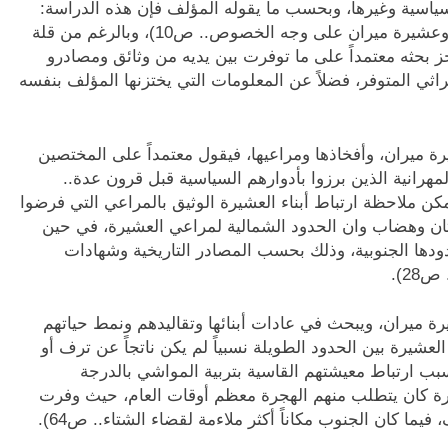
لسياسية وغيرها، وبحسب ما يقوله المؤلف فإن هذه الدراسة:
(تتبع الأنماط الرعوية للعشائر الكردية بصورة عامة، وعشيرة ميران على وجه الخصوص.. ص10)، وبالرغم من قلة
نجز بحثه معتمداً على ما توفرت بين يديه من وثائق ومصادرو
راثي المتوفر، فضلاً عن المعلومات التي يختزنها المؤلف بنفسه
ة ميران، وأفخاذها ومراعيها، فيقول معتمداً على المختصين
هرانية الذين برزوا بأدوارهم السياسية قبل قرون عدة..
يمكن ملاحظة ارتباط أبناء العشيرة الوثيق بالمراعي التي فرضوا
ن وهضاب وان الحدود الشمالية لمراعي العشيرة، في حين
دها الجنوبية، وذلك بحسب المصادر التاريخية وشهادات
28).
ة ميران، ويبحث في عادات أبنائها وتقاليدهم ونمط حياتهم
لعشيرة بين الحدود الطويلة نسبياً لم يكن ناتجاً عن ترف أو
بب ارتباط معيشتهم القاسية بتربية المواشي بالدرجة
كبيرة كان يتطلب منهم الهجرة معظم أوقات العام، حيث وفرت
ما كان الجنوب مكاناً أكثر ملاءمة لقضاء الشتاء.. ص64).