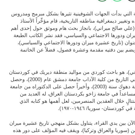
ة التي بدأت الجهات الشوفينية تثيرها بشكل مبرمج ومدروس
ير ديمغرافية مناطقه التاريخية، قام مؤخِّراً الأستاذ
 (علي صالح ميراني)، بانجاز بحث هام وموثق حول إحدى أهم
ران ودورها الاجتماعي والسياسي، فقد نشر الكاتب الطبعة
الكتاب في أواخر عام (2020)، تحت عنوان (تاريخ عشيرة ميران ودورها الاجتماعي والسياسي)،
القطع الكبير، ويضم بين دفتيه مقدمة وعشرة فصول، فضلاً عن الخاتمة
ني)، هو باحث كوردي من مواليد منطقة ديريك في كوردستان
سوريا عام (1975)، حصل على شهادة البكلوريوس في التاريخ من كلية الآداب جامعة دمشق عام (2000)، وحصل
على شهادة الماجستير في التاريخ الحديث من جامعة دهوك سنة (2003)، وأخيراً حصل على الدكتوراه من جامعة
وحالياً يعمل استاذاً مساعداً في جامعة زاخو بكردستان العراق، له العديد من
الٍ خلال العقدين المنصرمين، لعل أهمها هو كتابه الذي
 الآن بين يدي القراء، يتناول بشكل منهجي تاريخ عشيرة ميران
من (سوريا والعراق وتركيا)، ويقف فيه المؤلف على دور هذه