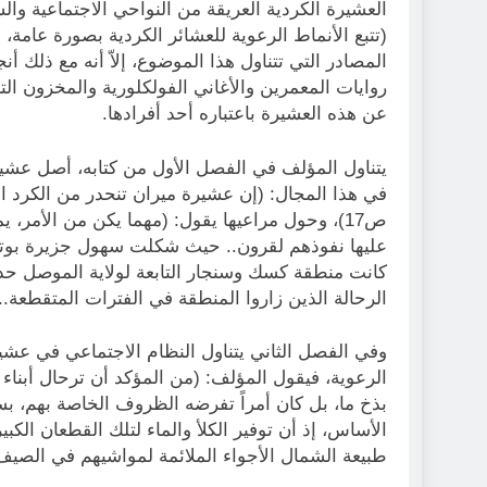
العشيرة الكردية العريقة من النواحي الاجتماعية وا
المصادر التي تتناول هذا الموضوع، إلاّ أنه مع ذلك أ
روايات المعمرين والأغاني الفولكلورية والمخزون الت
عن هذه العشيرة باعتباره أحد أفرادها.
يتناول المؤلف في الفصل الأول من كتابه، أصل عشير
في هذا المجال: (إن عشيرة ميران تنحدر من الكرد الم
ص17)، وحول مراعيها يقول: (مهما يكن من الأمر، 
عليها نفوذهم لقرون.. حيث شكلت سهول جزيرة بوتا
كانت منطقة كسك وسنجار التابعة لولاية الموصل حدو
الرحالة الذين زاروا المنطقة في الفترات المتقطعة.. ص
وفي الفصل الثاني يتناول النظام الاجتماعي في عشير
الرعوية، فيقول المؤلف: (من المؤكد أن ترحال أبناء ا
بذخ ما، بل كان أمراً تفرضه الظروف الخاصة بهم، بس
الأساس، إذ أن توفير الكلأ والماء لتلك القطعان ال
طبيعة الشمال الأجواء الملائمة لمواشيهم في الصيف، في