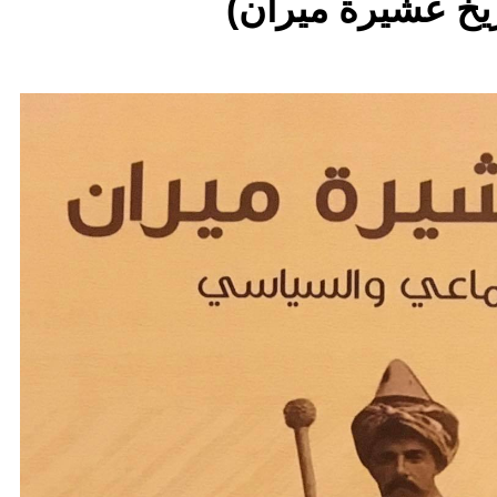
يخ عشيرة ميران)