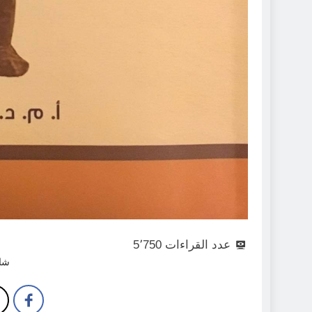
عدد القراءات
5٬750
شار