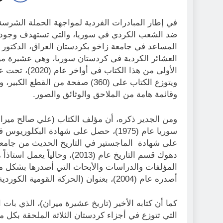
في إطار المبادرات الفردية لمواجهة الحملة الشرس
ضد الشعب الكردي في سوريا، والتي تستهدف وجوده وتغي
المساعد في جامعة زاخو بكردستان العراق، الدكتور
العشائر الكردية في كردستان سوريا، وهي عشيرة مي
الأولى من هذا 
ويتوزع الكتاب على (360) صفحة من 
وقائمة هامة من الملاحق والوثائق والصور.
ومن الجدير ذكره، أن مؤلف الكتاب (علي صالح ميرا
دهوك قسم التاريخ عام (2013)، 
المؤلفات والدراسات والأبحاث التي أصدرها بشكل متت
أصدره عام (2004)، بعنوان (الحركة القومية الكوردية في كوردستان- سوريا/ ١٩٤٦-١٩٧٠).
كما أن كتابه الأخير (تاريخ عشيرة ميران)، الذي بات
التي تتوزع في أجزاء كردستان الثلاثة الملحقة بكل 