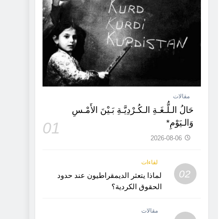
مقالات
حَالُ الـلُّـغَـةِ الـكُـرْدِيَّـةِ بَـيْنَ الأَمْـسِ
وَالـيَوْمِ*
01
2026-08-06
لقاءات
02
لماذا يتعثر الديمقراطيون عند حدود
الحقوق الكردية؟
مقالات