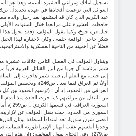
تسجيل أملاك ومراعي العشيرة باسمه، وهذا هو الس
عبد الكريم الذي كان قد استلمها بعد رحيل والده م
جبل قرة جوخ، وكما يقول المؤلف: (فقد تحول هذا ال
شكر خاجي الواقعة خلفه.. وكان لاختياره لهذا الجبل
فضلاً عن أهميته من الناحية العسكرية والاستراتيجية.. ص9
ويتناول المؤلف في الفصل الثامن علاقات عشيرة ميرا
شمر برئاسة آل جربا من أبرز القبائل العربية قرباً 
أولاً، ثم العراق فيما بعد.
العراقي من الحدود، إذ أن : (ترسيم الحدود بين كل من
من التنقل بين مراعيهم كما جرت العادة منذ أقدم ا
السورية ال
السوري من الحدود، حيث ينقل المؤلف عن لازارييف، 
أقصى شرق سوريا، تعد امتداداً لمنطقة بوتان التاريخية
وجدوا أنفسهم عقب انهيار الإمبراطورية العثمانية ف
ص279)، وفي الختام يقول المؤلف،: (إن هذه الد