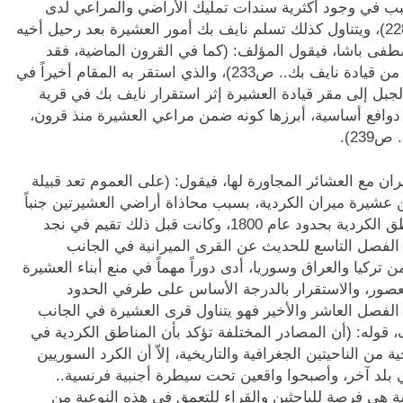
بب في وجود أكثرية سندات تمليك الأراضي والمراعي لدى
العوائل التي تزعمت أفخاذها في عهده تحديداً.. ص228)، ويتناول كذلك تسلم نايف بك أمور العشيرة بعد رحيل أخيه
صطفى باشا، فيقول المؤلف: (كما في القرون الماضية، فقد
حافظت العشيرة على مرابعها خلال السنوات الأولى من قيادة نايف بك.. ص233)، والذي استقر به المقام أخيراً في
جبل إلى مقر قيادة العشيرة إثر استقرار نايف بك في قرية
 دوافع أساسية، أبرزها كونه ضمن مراعي العشيرة منذ قرون،
23).
ن مع العشائر المجاورة لها، فيقول: (على العموم تعد قبيلة
من عشيرة ميران الكردية، بسبب محاذاة أراضي العشيرتين جنباً
إلى جنب، مع العلم أن قبيلة شمر هاجرت إلى المناطق الكردية بحدود عام 1800، وكانت قبل ذلك تقيم في نجد
. ص246)، ويخصص المؤلف الفصل التاسع للحديث عن القرى الميرانية في الجانب
 تركيا والعراق وسوريا، أدى دوراً مهماً في منع أبناء العشيرة
لعصور، والاستقرار بالدرجة الأساس على طرفي الحدود
عراقية في قسمها الكردي .. ص259 )، أما الفصل العاشر والأخير فهو يتناول قرى العشيرة في الجانب
قوله: (أن المصادر المختلفة تؤكد بأن المناطق الكردية في
 من الناحيتين الجغرافية والتاريخية، إلاّ أن الكرد السوريين
ي بلد آخر، وأصبحوا واقعين تحت سيطرة أجنبية فرنسية..
راسة هي فرصة للباحثين والقراء للتعمق في هذه النوعية من