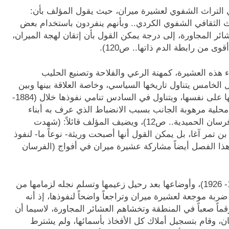
 التراث الشفوي لعشيرة ميران، حيث يقول المؤلف بأن:
الإرث الثقافي الشفوي الكردي.. وبأنهم ينفردون باستخدام بعض
شائر المجاورة، إلى درجة يمكن القول بأن إتقان لهجة الميران،
ى من رابطة الدم ذاتها.. ص120).
ء هذه العشيرة، كمهنة الرعي والفلاحة وتصنيع الحليب
لخامس يتناول تاريخها السياسي، وخاصة العلاقة بينها وبين
أمراء بوتان وموقف الأمير يزدان شير منها، وانقسامها على نفسها، ويتناول في السادس تنامي نفوذها خلال (1884-
ة محلية مرهوبة الجانب بسبب الانضباط الذي عرف به أبناء
العشيرة، لا سيما بعد تحول زعيمهم إلى أبرز ضباط فرسان الحميدية.. ص12)، ويضيف المؤلف قائلاً: (شهدت
 تمر آغا، بل يمكن القول أنها أصبحت وريثة- نوعاً ما- لنفوذ
لمعروفة.. ص207)، ويتناول في هذا الفصل أيضاً مشاركة عشيرة ميران في أفواج (الفرسان
وفي الفصل السابع يتناول عشيرة ميران خلال (1902- 1926)، وأوضاعها بعد رحيل زعيمها وتسلم نجله لزمامها من
ة موجعة لعشيرة ميران وتراجعاً واضحاً لنفوذها، إذ أنه
قماً صعباً في المنطقة وتخشاهم العشائر المجاورة، لاسيما أن
ن، وقام بتسجيل أملاك كل الأفخاذ بأسمائها، ولم يشترط