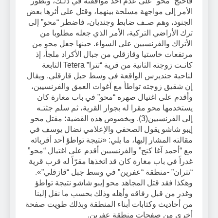
فاحتج “محو” على عدم أخذ موافقته في ذلـك، وتطور
الأمر إلى مواجهة مسلحة بينهما، وقتل على أثرها بعض
الجنود، وهم صـف ضابط وجنديان، فاضطر “محو” إلى
ترك الأراضي التركية، الأمر الذي جعله مطلوبا من
الأتراك والفرنسيين على السواء. حينها جعل محو من
مرتفعات خاستيا وقازقلي من جبال الأكراد ملجأ، إذ
كانـت زوجته الثانية من قرية “تترا” Tetera التابعة
لناحية جنديرس الواقعة في وسط جبل قازقلي. ويقال
إن شقيق زوجته تواطأ مع آغوات العمق والفرنسيين،
وأقدم على اغتيال صهره “محو” في باب مغارة كان
يستخدمها محو مقرا له بجوار القرية، ثم سلم جثتـه
إلى الفرنسيين(3). وبخصوص هذه القضية؛ مقتل محو
إيبو شاشو يقول الصحفي والإعلامي نضال يوسف في
مقالته المشار إليها، ما يلي: «نتيجة تواطؤ أحد أقربائه
مع “أحمد آغا كنج” والفرنسيين أقدم على اغتيال “محو”
غدراً في باب مغارة كان قد اتخذها مقرّاً له قرب قرية
“تتران” -منطقة “عفرين” في وسط جبل “قازقلي”».
وهكذا فقد قتل المجاهد محو إيبو شاشو نتيجة تواطؤ
وغدر من قبل رفاقه وأهله وذلك بحسب ما نقل إلينا
من أحاديث وكتابات أبناء المنطقة وبذلك طويت صفحة
أخرى من صفحات منطقة عفرين.