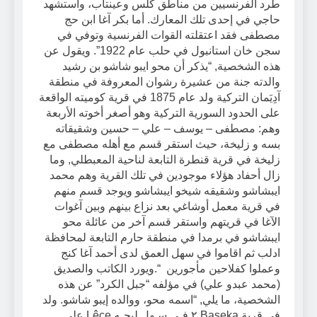
طرد الفرنسيين من مناطق كلس وعينتاب، واستشهد
حاجي في إحدى تلك المعارك. أما بكر آغا ابن حج
مصطفى فقد اعتقلته القوات الفرنسية وتوفي في
سجن خان استانبول في حلب عام 1922”. ويقول عن
هذه الشخصية, “يذكر أن محو ايبو شاشو بن رشيد
والدته جنة من عشيرة رشوان المعروفة في منطقة
آدِيَمان التركية ولد عام 1875 في قرية كوميته الواقعة
على الحدود السورية التركية وهو أصغر أخوته الأربعة
وهم: مصطفى – يوسف – علي – حسين وشقيقاته
بسه و زليخة، حيث استقر قسم مع أهله مصطفى مع
زليخة في قرية قنطرة التابعة لناحية المعبطلي, وما
زال أحفاد هؤلاء موجودين في تلك القرية وهم محمد
ايبشاشو وشقيقه شيخو ايبشاشو ويوجد قسم منهم
في قرية معمل أوشاغي بعد نزاع بينهم وبين آغوات
الآغا في قريتهم واستقر قسم آخر من عائلة محو
ايبشاشو في برمدا في منطقة حارم التابعة لمحافظة
ادلب ثم اقاموا في سهل العمق لدى أحمد آغا كنج
وعملوا كفلاحين مأجورين “.ويورد الكاتب والصديق
(محمد عبدو علي) في مؤلفه “جبل الكرد” عن هذه
الشخصية، ما يلي, “اسمه محو، ووالده إيبو شاشو. ولد
في قرية Baseka ٢ فـي سـهل ليجـه Lêçe على