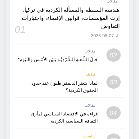
مقالات
هندسة السلطة والمسألة الكردية في تركيا:
إرث المؤسسات، قوانين الإقصاء، واختبارات
التفاوض
01
2026-08-07
مقالات
02
حَالُ الـلُّـغَـةِ الـكُـرْدِيَّـةِ بَـيْنَ الأَمْـسِ وَالـيَوْمِ*
لقاءات
03
لماذا يتعثر الديمقراطيون عند حدود
الحقوق الكردية؟
مقالات
04
قراءة في الاقتصاد السياسي لمأزق
الثقافة السياسية الكردية
دراسات