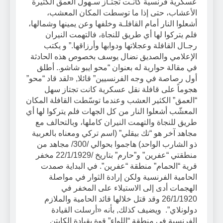
عسكرية فرنسية كانـت تجتـاز سـهول العمق الكثيرة
الأعشاب، حتى إذا ما توسطت المكان المعشب،
أشعلوا النار أمام القافلـة وخلفها وعن يمينها وشمالها،
فلم يتركوا لها أي طريق للنجاة، فالتهمت النيران
رجـال القافلة وعجلاتها ودوابها وأرزاقها.” و يكتب
الإعلامي والصديق نضال يوسف بخصوص هذه الحادثة
في مقالة حوارية له بعنوان “محو ايبو شاشو.. أطلق
أول رصاصة في وجه الفرنسيين” قائلا, «لقد قاد “محو”
هجوماً على قافلة نقل عسكرية كانت تجتاز سهل
“العمق” الكثير العشب وعندما توسّطت القافلة المكان
المعشّب أشعلوا النار من كل الجهات فلم يتركوا لها أي
طريق للنجاة والتهمت النيران كاملها، وبالتحالف مع
مجاهد آخر هو “تك بيقلي” (اسم تركي ومعناه بالعربية
ذو الشارب الواحد) هاجموا بحوالي /300/ مجاهد من
منطقتي “عفرين” و”حارم” بتاريخ /22/1/1929 مخفر
قرية “الحمام” منطقة “عفرين”. في البداية صمدت
الحامية الفرنسية ولكن إرادة الثوار في مواصلة
الهجمات أدى إلى الاستيلاء على المخفر في
26/1/1920 وقد قتل خلالها قائد الحامية والملازم
دولونلاي”. ويضيف كذلك, بأنه «أرسلت القيادة
الفرنسية في منطقة “اللواء” قوة بقيادة الكابتن