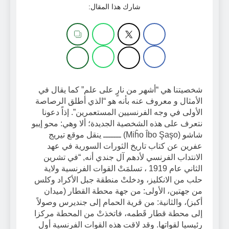
شارك هذا المقال:
شخصيتنا هي “أشهر من نارٍ على علم” كما يقال في
الأمثال و معروف عنه بأنه هو “الذي أطلق الرصاصة
الأولى في وجه الفرنسيين المستعمرين”. إذاً دعونا
نتعرف على هذه الشخصية الجديدة؛ ألا وهي: محو إيبو
شاشو (Miĥo Îbo Şaşo) ـــــــ ينقل موقع تيريج
عفرين عن كتاب تاريخ الثورات السورية في عهد
الانتداب الفرنسي لأدهم آل جندي أنه, “في تشرين
الثاني عام 1919 ، تسلمَتْ القوات الفرنسية ولاية
حلب من الانكليز، ودخلتْ منطقة جبل الأكراد وكلس
من جهتين، الأولى: من جهة محطة القطار (ميدان
أكبز)، والثانية: من قرية الحمام إلى جنديرس وصولاً
إلى محطة قطار قَطمه، فاتخذتْ من المحطة مركزا
رئيسيا لقواتها. وقد لاقت هذه القوات الفرنسية أول