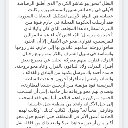
البطل “محو إيبو شاشو الكردي” الذي أطلق الرصاصة
الأولى في وجه الفرنسيين المستعمرين، وكانت
عصابته هي النواة الأولـى لتشكيل العصابات السورية.
فقد أرسلت الحكومة المحلية في حارم قـوة مـن
الـدرك لمطاردة هذا المجاهد، الذي كان وكيلا لدى
“أحمد بك مرسـل” المُنـافس لأبنـاء عمـه الموالين
للفرنسيين، فتوارى محو عن الأنظار، إلا أن الجنود
ساقوا زوجته أمـامهم عائدين بها إلى حارم، فثار زوجها
واستأسد في سبيل الشرف والكرامة، وتبـع رجـال
الدرك، فدارت بينهم معركة انجلت عن مصرع بعض
أفـراد الـدرك، ولاذ البـاقون بالفرار، وعاد محو بزوجته،
فأمده أحمد بك مرسل بكمية من البنادق والقذائف
والعتاد، وانضم إليه أفراد آخرون. فأعدت السلطة
الفرنسية قوة مؤلفـة مـن أربعـين جنـديا لمطاردته،
وتصدى لهم محو ورفاقه بنار حامية، إلـى أن انسـحب
الجنـود تـاركين وراءهم قتلاهم. أما محو فقد انسحب
إلى جبل الأكراد، واتخذ من منطقة جبل خاسـتيا
وقازقلي مخبأ له.” ويقول الكاتب كذلك, “وكانت لهذه
الحادثة أعمق الأثر في المنطقة، حتى اجتمع حول محو
أكثر مـن أربعين مجاهدا، تمكنوا بعد ذلك من قافلة نقل