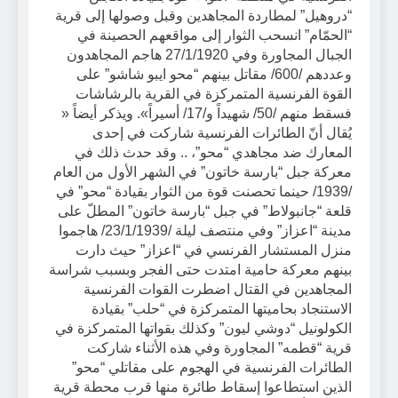
“دروهيل” لمطاردة المجاهدين وقبل وصولها إلى قرية
“الحمّام” انسحب الثوار إلى مواقعهم الحصينة في
الجبال المجاورة وفي 27/1/1920 هاجم المجاهدون
وعددهم /600/ مقاتل بينهم “محو ايبو شاشو” على
القوة الفرنسية المتمركزة في القرية بالرشاشات
فسقط منهم /50/ شهيداً و/17/ أسيراً». ويذكر أيضاً «
يُقال أنّ الطائرات الفرنسية شاركت في إحدى
المعارك ضد مجاهدي “محو”، .. وقد حدث ذلك في
معركة جبل “بارسة خاتون” في الشهر الأول من العام
/1939/ حينما تحصنت قوة من الثوار بقيادة “محو” في
قلعة “جانبولاط” في جبل “بارسة خاتون” المطلّ على
مدينة “اعزاز” وفي منتصف ليلة /23/1/1939/ هاجموا
منزل المستشار الفرنسي في “اعزاز” حيث دارت
بينهم معركة حامية امتدت حتى الفجر وبسبب شراسة
المجاهدين في القتال اضطرت القوات الفرنسية
الاستنجاد بحاميتها المتمركزة في “حلب” بقيادة
الكولونيل “دوشي ليون” وكذلك بقواتها المتمركزة في
قرية “قطمه” المجاورة وفي هذه الأثناء شاركت
الطائرات الفرنسية في الهجوم على مقاتلي “محو”
الذين استطاعوا إسقاط طائرة منها قرب محطة قرية