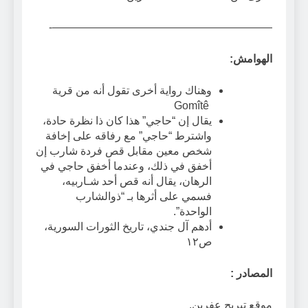
————————————————————-
الهوامش
:
وهناك رواية أخرى تقول أنه من قرية
Gomîtê
يقال إن “حاجي” هذا كان ذا نظرة حادة،
واشترط “حاجي” مع رفاقه على إخافة
شخص معين مقابل قص فردة شارب إن
أخفق في ذلك، وعندما أخفق حاجي في
الرهان، يقال أنه قص أحد شـاربيه،
فسمي على أثرها بـ “ذوالشارب
الواحدة”.
أدهم آل جندي، تاريخ الثورات السورية،
ص١٢
المصادر
:
موقع تيريج عفرين.