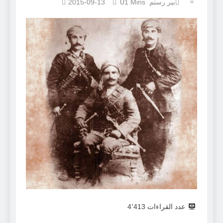
0
بير رستم
1 Mins
2015-09-13
عدد القراءات
4٬413