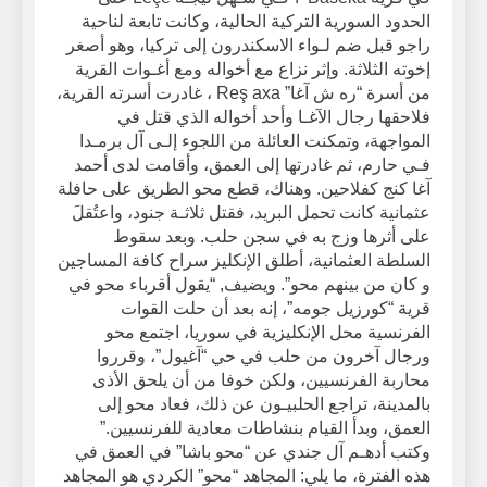
الحدود السورية التركية الحالية، وكانت تابعة لناحية
راجو قبل ضم لـواء الاسكندرون إلى تركيا، وهو أصغر
إخوته الثلاثة. وإثر نزاع مع أخواله ومع أغـوات القرية
من أسرة “ره ش آغا” Reş axa ، غادرت أسرته القرية،
فلاحقها رجال الآغـا وأحد أخواله الذي قتل في
المواجهة، وتمكنت العائلة من اللجوء إلـى آل برمـدا
فـي حارم، ثم غادرتها إلى العمق، وأقامت لدى أحمد
آغا كنج كفلاحين. وهناك، قطع محو الطريق على حافلة
عثمانية كانت تحمل البريد، فقتل ثلاثـة جنود، واعتُقلَ
على أثرها وزج به في سجن حلب. وبعد سقوط
السلطة العثمانية، أطلق الإنكليز سراح كافة المساجين
و كان من بينهم محو”. ويضيف, “يقول أقرباء محو في
قرية “كورزيل جومه”، إنه بعد أن حلت القوات
الفرنسية محل الإنكليزية في سوريا، اجتمع محو
ورجال آخرون من حلب في حي “آغيول”، وقرروا
محاربة الفرنسيين، ولكن خوفا من أن يلحق الأذى
بالمدينة، تراجع الحلبيـون عن ذلك، فعاد محو إلى
العمق، وبدأ القيام بنشاطات معادية للفرنسيين.”
وكتب أدهـم آل جندي عن “محو باشا” في العمق في
هذه الفترة، ما يلي: المجاهد “محو” الكردي هو المجاهد