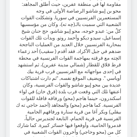
مقاومة لها في منطقة عفرين، حيث أطلق المجاهد:
محو بن إيبو شاشو الرصاصة الأولى في وجه
المستعمرين الفرنسيين في سوريا. وتشكلت القوات
الشعبية التي سميت بالـ(چه ته)، وكان من مؤسسيها
كلٌ من: عبدو خوجه، محو إيبو شاشو، حج حنان شيخ
إسماعيل، سيدو ديكو وأحمد روتو. وبدأت تلك القوات
بمحاربة الفرنسيين خلال العديد من العمليات الناجحة
ضدهم في جبل الأكراد. فقد أقدم ( سقيب) أحد زعماء
الچته مع فرقته بمهاجمة القوات الفرنسية في محطة
قرط قلاق للقطار (شمالي مدينة عفرين)، ثم استشهد
في إحدى مواجهاته مع الفرنسيين قرب قرية بيك
أوباسي “. ويضيف الموقع نفسه, “ثم دارت اشتباكات
عديدة بين محو إيبو شاشو والقوات الفرنسية، وكان
أعنفها تلك التي وقعت قرب بلدة (قرق خان) في لواء
اسكندرون، حينما هاجم (محو) ورفاقه قافلة للقوات
الفرنسية. كما هاجم (محو) والمجاهد (أحمد حاجي ته ك
بيقلي) وبكر آغا من قرية سنارة ورفاقهم الحامية
الفرنسية في قرية الحمام، التابعة لجنديرس حالياً،
فدمروا الحامية، وأوقعوا فيها خسائر كبيرة. كما شارك
كل من (محو وحاجي) وآخرون القوات الشعبية في