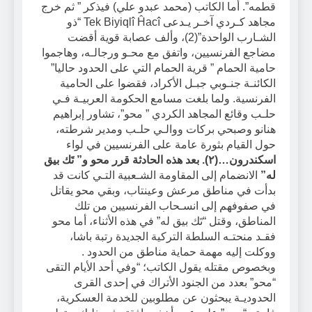
قطمه”. أما الكاتب (محمد عبدو علي) فيذكر ” ثم خرج
مجاهد كـردي آخـر يـدعى Tek Biyiqlî Ĥacî “ذو
الشـارب الواحدة”(2)، وألف عصابة قوية أقضت
مضاجع الفرنسيين، واتفق مع محـو ورجالـه، وهاجموا
حامية الحمام ” قرية الحمام التي على الحدود حاليا”
الكائنـة جنـوبي جبـل الأكراد، فقضوا على الحامية
الفرنسية. ولما بلغت مسامع الحكومة العربيـة فـي
حلـب وقائع المجاهد الكردي ” محو”، تشاور إبراهيم
هنانو وصبحي بركات ووالـي حلـب ومدير شرطته،
حول القيام بثورة عامة على الفرنسيين في لواء
اسكندرون…(٢). بعد هذه الحادثة قرر محو و” تَك بيق
له”
الانضمام إلى المقاومة الشـعبية التـي كانت قد
بدأت في مناطق مرعش وعينتاب، وبقي محو يقاتل
في صفوفهم إلى انسـحاب الفرنسيين من تلك
المناطق، وقتل “تَك بيق له” في هذه الأثناء، أما محو
فقـد منحتـه السلطة التركية الجديدة رتبة باشا،
ووكلت إليه مهمة حماية مناطق من الحدود .
وبخصوص مقتله يقول الكاتب؛ “وفي أحد الأيام التقى
“محو” بعدد من الجنود الأتراك في إحدى القرى
الحدوديـة يبحثون عن مطلوبين للخدمة العسكرية،