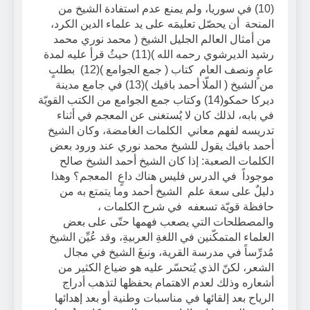
(10) في سوريا، ولم يمنع عدم استفادة الشيخ من
المنحة أن يحصّل تعليمَه على يد علماء الدين الكرد،
من أمثال العالم الجليل الشيخ ( محمد نوري محمد
رشيد الديرشوي رحمه الله )(11) حيثُ قرأ عليه لمدة
عامٍ ونصف العام كتاب ( جمع الجوامع )(12) بطلبٍ
من الشيخ ( الملّا أحمد بافيك )(13) في جامع مدينة
ديركا حمكو(14) وكتاب جمع الجوامع من الكتب القويّة
في بابه، لذلك كان لا يُستغنى عن المعجم في أثناء
تدريسه لفهم معاني الكلمات الغامضة، وكان الشيخ
أحمد بافيك يقول للشيخ محمد نوري عند ورود بعض
الكلمات الصعبة: إذا كان الشيخ أحمد الشيخ صالح
موجوداً في الدرس فليس هناك داعٍ المعجم؟ وهذا
دليلٌ على سعة علم الشيخ أحمد وما يتمتع به من
حافظة قويّة تسعفه في شرح الكلمات ،
والمصطلحات التي يصعب فهمها حتّى على بعض
العلماء المتمكّنين في اللغةِ العربيةِ، وقد عُيِّن الشيخ
مُدرِّساً في مدرسة القرية، ونبغَ الشيخ في مجال
الشعر، لكنّ الذي يُتحسّر عليه هو ضياع الكثير من
أشعاره وذلك لعدم الاهتمام بحفظها لتذهب أدراج
الرياح بعد إلقائها في مناسبات وطنية أو بعد إهدائها