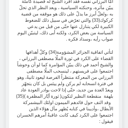
أمّا البرزاني نفسه فقد أفرد الشيخُ له قصيدة كاملة
يبيّن مآثره، وحنكته السياسية ، وبعد النظر الذي تحلّ
به ،ولعلّ أبرز ما يدلّ على ذلك هو موقفه من قضية
كركوك(33) والتي تعرّض في سبيل ذلك للضغوط
الكبيرة لكي يتنازل عنها حتّى من قبل من يدعي
السياسة من بعض الكرد، ولكنه أبى ذلك، ليتبيّن اليوم
صواب رأيه ،وسداد فكره .
لتأتي اتفاقية الجزائر المشؤومة(34) وكلّ أهدافها
القضاء على الكرد في ثورة الملّا مصطفى البرزاني ،
والشيخ أحمد في ذلك يبيّن المؤامرة كما لو أن وحوشاً
اجتمعوا على فريستهم ، لينسحب الملّا مصطفى
البرزاني من المعركة منتظراً الفرصة ليعود ثانيةً، وهو
في فترة انسحابه لم يركن ولم ييئس بل كان يتجهّز
ويعدّ العدة من جديد، حتّى إذا لاحت بوادر العودة عاد
بلهفة منقطعة النظير لتكون( ثورة أيّار المظفرة )(35)
وقد التف حول قائدهم الميمون اولئك البيشمركة
الأبطال ،وأديبنا في كتابه يُظهر مآل هؤلاء الذين
اجتمعوا على الكرد كيف كانت عاقبةُ أمرهم الخسران
فيقول :