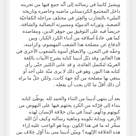
ويشيرُ كاتبنا في رسالته إلى أنّه جمع فيها من تجربته
داخل المجتمع الكردستاني ماضيه وحاضره وتاريخه
المليء بالتجارب والعِبَر في مختلف مراحله الكفاحيّة
الصعبة، وثوراته الدمويّة ومسيرته النضالية والشاقة،
حريصاً فيه على التوفيق بين جوهر الدين، ومقاصده
كما هي عادةُ أسلافه من أدباء الكرد الكبار، وبين
الدفاع عن مصلحة هذا الشعب المهضوم، وكرامته،
وحقّه في التحرر، والانعتاق أسوة بالشعوب الأخرى في
هذا العالم، وقد ذيّل أديبنا كتابه بشرح الأبيات باللغة
العربيّة لتكتمل الفائدة، و قد عانى الكثير حتّى رأى
كتابه هذا النور، وهو في ذلك لا يرى منّة على أحد أو
يبتغي بها مصلحة من أيّةِ جهة كانت، ولكن جلّ ما يراه
أن ذلك أقلّ ما كان يجب أن يفعله .
بعد أن ينتهي أديبنا من الثناء والحمد لله يوطّئ كتابه
بنداء إلى قرّائه من الكرد يحثهم فيها على النهوض من
كبوتهم وذلّهم، ليبدأ في بيان خلافة الإنسان لهذه
الأرض، وبداية تكوينه وماهية رسالته وكيف أنّ الله
سخّر له ما في هذا الكون ،وما هو الواجب عليه إزاء
هذه الخلافة الإلهية؟ ويبيّن أديبنا متى بدأ أوّل خِلاف بين