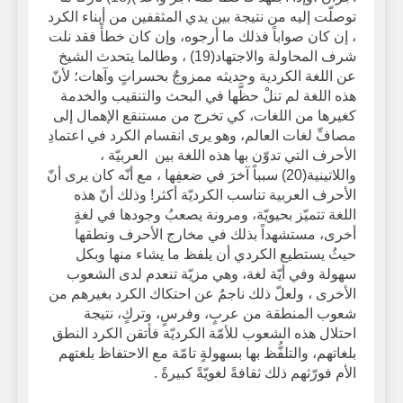
توصلّت إليه من نتيجة بين يدي المثقفين من أبناء الكرد
، إن كان صواباً فذلك ما أرجوه، وإن كان خطأً فقد نلت
شرف المحاولة والاجتهاد(19) ، وطالما يتحدث الشيخ
عن اللغة الكردية وحديثه ممزوجٌ بحسراتٍ وآهات؛ لأنّ
هذه اللغة لم تنلْ حظَّها في البحث والتنقيب والخدمة
كغيرها من اللغات، كي تخرج من مستنقع الإهمال إلى
مصافِّ لغات العالم، وهو يرى انقسام الكرد في اعتمادِ
الأحرف التي تدوّن بها هذه اللغة بين العربيّة ،
واللاتينية(20) سبباً آخرَ في ضعفِها ، مع أنّه كان يرى أنّ
الأحرف العربية تناسب الكرديّة أكثر! وذلك أنّ هذه
اللغة تتميّز بحيويّة، ومرونة يصعبُ وجودها في لغةٍ
أخرى، مستشهداً بذلك في مخارج الأحرف ونطقها
حيثُ يستطيع الكردي أن يلفظ ما يشاء منها وبكل
سهولة وفي أيّة لغة، وهي مزيّة تنعدم لدى الشعوب
الأخرى ، ولعلّ ذلك ناجمٌ عن احتكاك الكرد بغيرهم من
شعوب المنطقة من عربٍ، وفرسٍ، وتركٍ، نتيجة
احتلال هذه الشعوب للأمّة الكرديّة فأتقن الكرد النطق
بلغاتهم، والتلفُّظ بها بسهولةٍ تامّة مع الاحتفاظ بلغتهم
الأم فورّثهم ذلك ثقافةً لغويّةً كبيرةً .