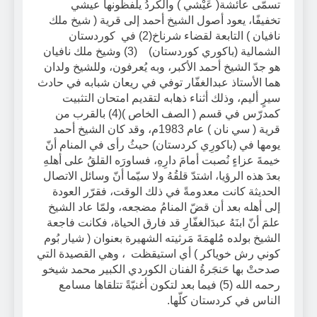
تسمّى عائشة( عَيْشي ) والكردُ يلفظونها عيشي
تخفيفًا، يعود أصول الشيخ أحمد إلى قرية ( شيخ ملك
نافيان ) التابعة لقضاء شرناخ(2) في كوردستان
الشمالية (باكوري كوردستان) (3) وشيخ ملك نافيان
هو جدّ الشيخ أحمد الأكبر، وبه يُعرفون، وللشيخ ولدان
هما الأستاذ عبدالغفّار توفي في ريعان شبابه في حادث
سيرٍ أليم، وذلك أثناء ذهابه لتقديم امتحان التثبيت
كمدرّس في قسم ( الصف الخاص )(4) بالقرب من
قرية ( سي نان ) عام 1983م، وقد كان الشيخ أحمد
يومها في (باكورِي كردستان) حيثُ رأى في المنام أنّ
خيمةَ عزاءٍ نُصبت أمامَ دارِهِ، فساورَه القلقُ على أهلهِ
بعدَ هذه الرؤيا، اشتدّ قلقُهُ ولا سيّما أنّ وسائل الاتصال
الحديثة كانت معدومةً في ذلك الوقت، فقرّر العودة
إلى أهله بعد أن قضّ المنامُ مضجعه، ولمّا عاد الشيخ
علمَ أنّ ابنَهُ عبدَالغفّارِ قد فارق الحياة، فكانت فاجعة
الشيخ بولده مُلهمَةَ مَرثيته الشهيرة بعنوان ( شيار بُوم
كوني رش خوياكر ) أي استيقظت ، وهي القصيدة التي
صدحتْ بها حَنجَرةُ الفنان الكوردي الكبير محمد شيخو
رحمه الله (5) فيما بعد لتكون أغنيّةً تتلقاها مسامع
الناس في كردستان كلّها.