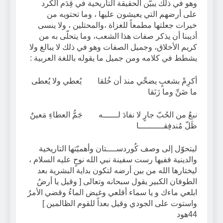
وهو في ذلك يبيّن الحقيقة التاريخية في قِدَم الكرد
على أرضهم التي يعيشون عليها ، وما تحتويه من
خيرات جعلتها مطمعاً للغزاة ،والمحتلين ، ولا ينسى
أديبنا أن يذكر صفات هذا الشعب، وما يتحلّى به من
كريم الأخلاق، وجميل الصفات وهو في ذلك لا يبالغ ولا
يشطط في كلامه ومن جميل ما يقوله باللغة العربية :
أكرِمْ بشعبٍ يضحِّي منذ أن خُلقا يُعطي ولا يُعطى
ما ضَنِّ وما زَنَقا
نبعٌ من الحُبّ جارٍ لا نفادَ لــــــه جَمُّ العطاءِ مَعينٌ
ظَلّ مُندفِقــــــــــا
ليتحوّل إلى وصف كُوردســــتان وأهميّتها التاريخية
والدينية ففيها رست سفينة نبي الله نوحٍ عليه السلام ،
ليختارها الله من بين أرضه لتكون بداية البشرية بعد
الطوفان الكبير يقول سبحانه وتعالى [ وقيل يا أرضُ
ابلعي ماءك و يا سماء أقلعي وغيض الماءُ وقضي الأمرُ
واستوت على الجودي وقيل بعداً للقوم الظالمين ]
44هود