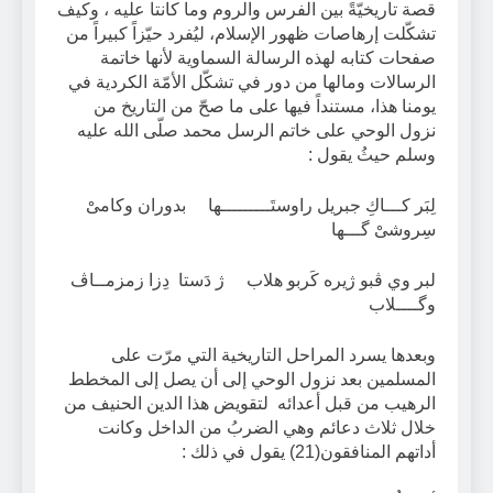
قصة تاريخيّةً بين الفرس والروم وما كانتا عليه ، وكيف
تشكّلت إرهاصات ظهور الإسلام، ليُفرد حيّزاً كبيراً من
صفحات كتابه لهذه الرسالة السماوية لأنها خاتمة
الرسالات ومالها من دور في تشكّل الأمّة الكردية في
يومنا هذا، مستنداً فيها على ما صحّ من التاريخ من
نزول الوحي على خاتم الرسل محمد صلّى الله عليه
وسلم حيثُ يقول :
لِبَر كـــاكِ جبريل راوستَـــــــــها بدوران وكامىْ
سِروشىْ گـــها
لبر وي ڤبو ژيره كَربو هلاب ژ دَستا دِزا زمزمــاڤ
وگــــلاب
وبعدها يسرد المراحل التاريخية التي مرّت على
المسلمين بعد نزول الوحي إلى أن يصل إلى المخطط
الرهيب من قبل أعدائه لتقويض هذا الدين الحنيف من
خلال ثلاث دعائم وهي الضربُ من الداخل وكانت
أداتهم المنافقون(21) يقول في ذلك :