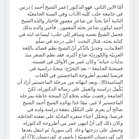
أمّا الابن الثاني: فهو الدكتور (عمر الشيخ أحمد ) درس
في جامعة حلب كلّية الآداب وفي السنة الجامعيّة
الثانية أعدّ بحثاً عن شاعرٍ مغمورٍ فاختار والدَه الشيخ
أحمد ليكون شاعر بحثه المغمور ، فأخبر والده بذلك
فحمل الشيخُ نفسه وسافر إلى حلب؛ ليساعد ابنَه في
كتابة بحثه، فنال البحث أعلى درجة في سلّم
العلامات، وجديرٌ بالذّكر أنّ الشيخ نظم قصائد باللغة
العربيّة والكورديّة ضاع أكثره، فقد نظم الشعر منذ
بدايات حياته” وكان عمر من الأوائل في قسمه،
فمنحتهُ الجامعةَ – بعد التخرّج- منحةً دراسية في
فرنسا لتقديم أطروحة الماجستير في اللغات
السامية(6) ، وبعد انتهائه من مرحلة الماجستير أراد أن
يُكْمِلَ دراسته والعمل على رسالة الدكتوراه، لكنّ
الجامعة رفضت منْحَه بحجّةِ أنّ المنحة خاصّة بمرحلة
الماجستير لا غير، ممّا حَدَا بوالدِه الشيخ أحمد الشيخ
صالح أن يعزم على التكفّل بنفقة دراسة ولده في
فرنسا، وتحمُّل أعباء سفره الماديّة على نفقته الخاصّة،
وكان ذلك إلى أنْ انتهى عمر من أطروحة الدكتوراه
وحصل على درَجتها وعاد إلى سوريا، ثم انتقل بعدها
إلى كوردستان الجنوبيّة ( باشورِي كوردستان )(7) أي