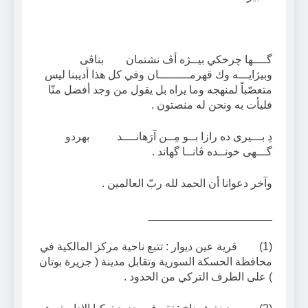
گــــها چرخكي بيــژه أڤ نشتمان بناڤى
وبيژايـــه وك قهرمـــــــــان وفي كل هذا أديبنا ليس
متعصّباً لمنهجه وما يراه بل يقول من وجد أفضل منّا
فليأت به ونحن له منصتون .
دِ بـــيرى ده رازا بــو مِــن آرَهانــــد بهردو
گـــهى خونــده ڤانــا گهاند .
وآخر دعوانا أن الحمد لله ربّ العالمين .
____________________
(1) قرية عين ديوار : تتبع ناحية مركز المالكية في
محافظة الحسكة السورية وتقابل مدينة ( جزيرة بوتان
) على الطرف التركي من الحدود .