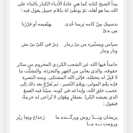
يبدأ الشيخ كتابه كما هي عادةُ الأدباء الكبار بالثناء على
الله بما هو أهله، ثمّ يوطِّئ لهُ بكلام جميل يقول فيه :
بدسپيكِ مِنْ كامه تِرسا خُدى بهيْفيمه أو فرْزَنا
مِن بدىْ
سپاس وپسنْيره من بىْ زمار دِبرْ في كلىْ بىْ بش
وتار ومار
حامداً فيها الله عن الشعب الكردي المحروم من سائر
حقوقه، والذي يعاني من القهر والتجزئة، والتشتُّت ما
لا قَبِلَ له بتحمّله، فإلى الله المشتكى، ومنه النصرة
فإنه نِعْمَ المولى، ونِعْمَ النّصير ، ثم يُعرِّجُ بعد ذلك إلى
عجيب خلقِ الله، وإبداعه في كونه، مبيّناً فيه القمعَ
الذي يعيشه الكردُ بصغَارٍ وهَوَان لا تُراعى له حرمةٌ،
فيقول :
پريشان وبَـــدْ روش وپرگــنده ما ژجداغ ونِچا ريْز
ورومت نــه مــا