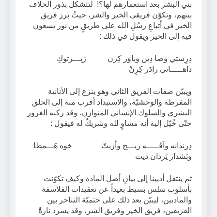
بني البشر بعد استعمارهم لها؟! لتتشكل بذور الخلاف
بينهم، وتكوّن فريقي الخير والشر، حيثُ برز فريق
الخير في أتباعِ رسُلِ الله على طريقٍ من نور يسعون
فيه إلى الخير ويقول في ذلك :
دِرِستي وصا دِين وباوَر كِرن ژپـــرتوكِ
داهـــــاتي رادَر كِرِنْ
ويبيّن صفات الفريق الثاني وهو ينزع إلى الأنانية
المفرطة والوحشيّة، والاستبداد أقرب منه إلى الخلق
البشري والسلوك الإنساني المتوازن، وقد ركبه الغرور
حتّى خُيّل إليه أنه مساوٍ لله وشريكٌ له فيقول :
دِرندانه وآڤـــــه ريـــچ وأزيتْ خوه هَـــمطا
وبَشدار يَزدان ديت
ثم ينتقل أديبنا إلى بيانِ أصل المادة وكيف تكوّنت
بأسلوب سلس بسيط بعيداً عن تعقيدات الفلاسفة
والماديين، ليبيّن بعد ذلك على حتميّة التناحر بين
الفريقين، فريق الخير وفريق الشر، وقد يسرد تارةً