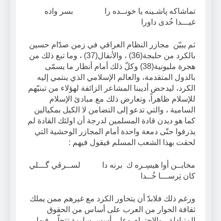
تماشاكه پاشـينه يا خونــده را بسر واده
غيـــدا خُدى داورا
ثم يبيّن مجازر النظام العراقي في زمن صدّام حسين
بالكرد من حلبجة(36) ، والأنفال(37) ، وما تبع ذلك من
هجرة مليونية(38) وكلّ ذلك أمام أنظار ما يسمّى
بالدول المتقدمة، والعالم الإسلامي الذي ينتمي إليه
الكرد، ليدحض أديبنا المشاعر الزائفة لهؤلاء من تبنيّهم
للإسلام ظاهراً، وتعارض ذلك مع مبادئ الإسلام
السامية ، والتي تدعو إلى التضامن لا الكيل بمكيالين
كما هو ديدن قادة المسلمين لدرجة أن اولئك القادة لم
يذرفوا حتّى دمعة واحدة أمام المجازر الوحشية التي
لحقت بهذا الشعب المسلم فيقول فيهم :
مخابــن أوا هيسِـره ك برنه دا لســرڤي گـــلي
كان تِرســـا خُــدا
ورغم ذلك فلابدّ أن يتحاور الكرد مع غيرهم ممن يملك
ثقافة الحوار من العرب على أساس من الحقوق
المتبادلة ، والاحترام وعلى أسس سليمة تتجلّى فيها