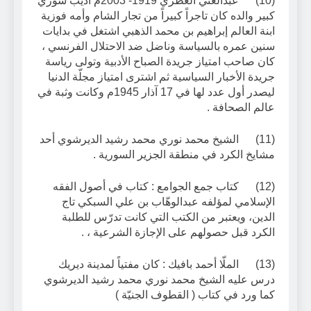
(10) عبدالغني العطري 1919- 2003م أديب سوري
كبير والده كان تاجراً كبيراً من تجار الشام وأمه فوزية
ابنة العالم إبراهيم بن محمد الذهبي اشتغل في بدايات
سنين عمره بالسياسة وناضل ضد الاحتلال الفرنسي ،
كان صاحب امتياز جريدة الصباح الأدبية وتولى رياسة
جريدة الأخبار السياسية ثم اشترى امتياز مجلّة الدنيا
ليصدر أول عدد لها في 17 آذار 1945م وكانت وثبة في
عالم الصحافة .
(11) الشيخ محمد نوري محمد رشيد الديرشوي أحد
مشايخ الكرد في منطقة الجزير السورية .
(12) كتاب جمع الجوامع : كتاب في أصول الفقه
الإسلامي لمؤلفه عبدالوهّاب بن علي السبكي تاج
الدين، ويعتبر من الكتب التي كانت تدرّس للطلبة
الكرد قبل حصولهم على الإجازة الشرعية ، .
(13) الملّا أحمد بافيك : كان مفتياً لمدينة ديريك
درس عليه الشيخ محمد نوري محمد رشيد الديرشوي
كما ورد في كتاب ( القطوف الجنيّة )