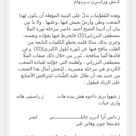
گــش ورابــرِن بــردوام
وهذه المُقوِّمات تدلّ على البنية المؤهلة أن يكون لهذا
الشعب وطن وأرضٌ يعيش فيها ،وعليها ، ولا بدّ من
بيان أن أديبنا الشيخ أحمد عاصر مرحلة ثورة الملّا
مصطفى البرزاني(31) فانخرط فيها بفؤاده ونفسه ،
وجرى بذلك مدادُ قلمه يخطو الكلمات النابعة من
القلب ينافح فيها عن (ثورة أيلول الكبرى)(32) وعن
قائدها أيّما منافحة ، يُبرز من خلال ذلك صفات الملّا
مصطفى البرزاني ، وأهليته التي خوّلته لقيادة الشعب
الكردي في مرحلة مصيرية ، ليُنعش آمال هذا الشعب
من جديد بعد أن طال عليه السُّبات لتتراقص الأصابع
على الزناد فيقول :
ژ سَهوا برى داخوه هش پيده هات ژ راستيى هاته
وارى خبات
ژ دابين آزا كـرن چاپلــــــــــــــــــي لسر
چقـمقا چون وهاتن تلي