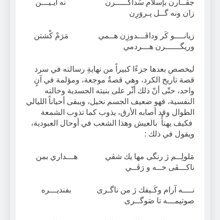
جڤــارن بإسلام سُداكَـــــرن نه آيـيـــن
زان ونه گــل پـروَرِن
زيانــــو كَر وداڤـــدوزِن هــمي مَرَمْ كْشتن
وريگــــــرن هـــردمي
ليخصص بعدها جزءًا كبيراً من نهايةِ رسالته في سرد
قصة تاريخ الكرد، وهي قصةٌ موجعة، ومؤلمة في آنٍ
واحد، حتّى أنّ ذلك أثّر على بنيته الجسدية وحالته
النفسية، فهو ضعيف الجسم نحيل، ويبقى أحياناً الليالي
الطوال وقد أصابه الأرق، يذوب كما تذوب الشمعة
فكيف يهنأُ بالعيش وهذا الشعب في أوحال العبودية،
ويقول في ذلك :
مَلولِــم ژ رنگى مها يك شڤي هـــداري بمن
ناكـــڤى خــه و رَڤــي
نــــه آرام وكَـيفك ژ من ناگـرى بفنديـــره
صوتيمـــه تا صَوگــرى