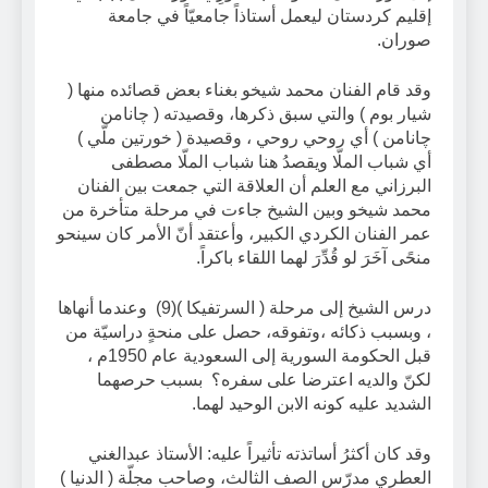
إقليم كردستان ليعمل أستاذاً جامعيّاً في جامعة
صوران.
وقد قام الفنان محمد شيخو بغناء بعض قصائده منها (
شيار بوم ) والتي سبق ذكرها، وقصيدته ( چانامن
چانامن ) أي روحي روحي ، وقصيدة ( خورتين ملّي )
أي شباب الملّا ويقصدُ هنا شباب الملّا مصطفى
البرزاني مع العلم أن العلاقة التي جمعت بين الفنان
محمد شيخو وبين الشيخ جاءت في مرحلة متأخرة من
عمر الفنان الكردي الكبير، وأعتقد أنّ الأمر كان سينحو
منحًى آخَرَ لو قُدِّرَ لهما اللقاء باكراً.
درس الشيخ إلى مرحلة ( السرتفيكا )(9) وعندما أنهاها
، وبسبب ذكائه ،وتفوقه، حصل على منحةٍ دراسيّة من
قبل الحكومة السورية إلى السعودية عام 1950م ،
لكنّ والديه اعترضا على سفره؟ بسبب حرصهما
الشديد عليه كونه الابن الوحيد لهما.
وقد كان أكثرُ أساتذته تأثيراً عليه: الأستاذ عبدالغني
العطري مدرّس الصف الثالث، وصاحب مجلّة ( الدنيا )