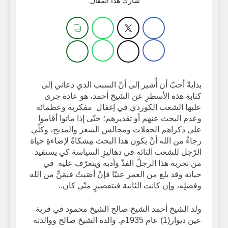
شارك هذا المقال:
بدايةً أحبّ أن أُشير إلى أنّ السبب الذي دعاني إلى
كتابةِ هذه الأسطرِ عن الشيخ أحمد، هو عادة جرى
عليها الشعب الكوردي في إغفال مفكريه وعظمائه
وعدم البحث عنهم أو تقديرهم؛ حتّى إذا ماتوا أقاموا
على ذكراهم الحفلات ومجالس الشعر والمديح، وكلّي
رجاءٌ من الله أنْ يكون هذا البحث مِشكاةً لإضاءةِ حياة
الرّجل للشعب التائه في دهاليزِ السياسة كي يستفيد
من تجربة هذا الرجلّ الفذّ وأدبه ويتعرّف عليه في
حياته وقد بلغ من العمر عتيّا فإنْ أصَبتُ فبمَنٍّ من الله
وفضلِه، وإن كانت الثانية فبتقصيرٍ منّي كان..
ولد الشيخ أحمد الشيخ صالح الشيخ محمود في قرية
عين ديوار(1) عام 1935م. والده الشيخ صالح ووالدته