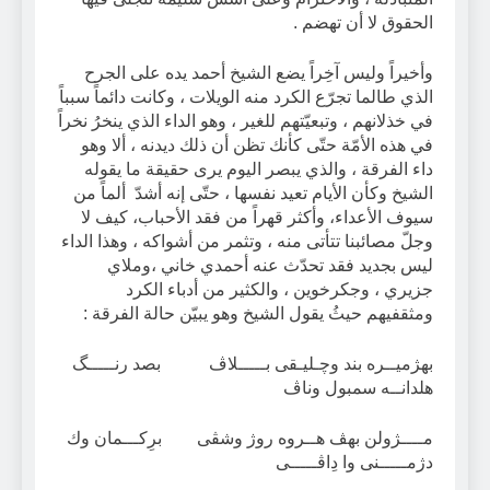
الحقوق لا أن تهضم .
وأخيراً وليس آخِراً يضع الشيخ أحمد يده على الجرح
الذي طالما تجرّع الكرد منه الويلات ، وكانت دائماً سبباً
في خذلانهم ، وتبعيّتهم للغير ، وهو الداء الذي ينخرُ نخراً
في هذه الأمّة حتّى كأنك تظن أن ذلك ديدنه ، ألا وهو
داء الفرقة ، والذي يبصر اليوم يرى حقيقة ما يقوله
الشيخ وكأن الأيام تعيد نفسها ، حتّى إنه أشدّ ألماً من
سيوف الأعداء، وأكثر قهراً من فقد الأحباب، كيف لا
وجلّ مصائبنا تتأتى منه ، وتثمر من أشواكه ، وهذا الداء
ليس بجديد فقد تحدّث عنه أحمدي خاني ،وملاي
جزيري ، وجكرخوين ، والكثير من أدباء الكرد
ومثقفيهم حيثُ يقول الشيخ وهو يبيّن حالة الفرقة :
بهژميــره بند وچـليـقى بـــــلاڤ بصد رنـــــگ
هلدانــه سمبول وناڤ
مــــژولن بهڤ هــروه روژ وشڤى برِكـــمان وك
دژمـــــنى وا دِاڤـــــى