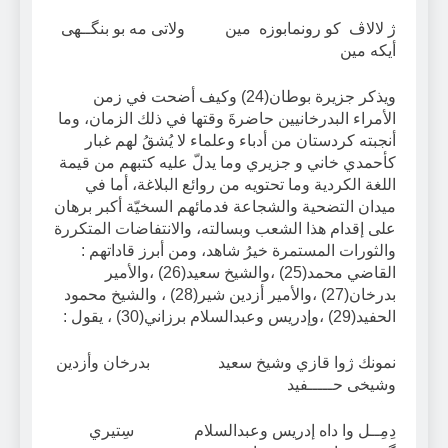
ژ لالاڤ كو رونمابوزه مين ولاتى مه بو بنگــهى
أيكه مين
ويذكر جزيرة بوطان(24) وكيف أضحت في زمن
الأمراء البدرخانيين حاضرةَ وقتها في ذلك الزمان، وما
أنجبته كردستان من أدباء وعلماء لا يُشقُ لهم غبار
كأحمدي خاني و جزيري وما يدلّ عليه كتبهم من قيمة
اللغة الكردية وما تحتويه من روائع البلاغة، أما في
ميدان التضحية والشجاعة فدمائهم السخيّة أكبر برهان
على إقدام هذا الشعب وبسالته، والانتفاضات المتكررة
والثورات المستمرة خيرُ شاهد، ومن أبرز قاداتهم :
القاضي محمد(25) ،والشيخ سعيد(26) ،والأمير
بدرخان(27) ،والأمير أزدين شير(28) ، والشيخ محمود
الحفيد(29) ،وإدريس وعبدالسلام برزاني(30) ، يقول :
نمونك ژوا قازي وشيخ سعيد بدرخان وأزدين
وشيخى حـــــفيد
دِمِــل وا داه إدريس وعبدالسلام سِتيري