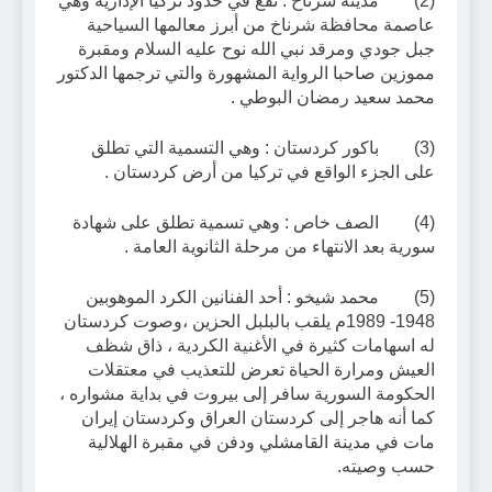
(2) مدينة شرناخ : تقع في حدود تركيا الإدارية وهي
عاصمة محافظة شرناخ من أبرز معالمها السياحية
جبل جودي ومرقد نبي الله نوح عليه السلام ومقبرة
مموزين صاحبا الرواية المشهورة والتي ترجمها الدكتور
محمد سعيد رمضان البوطي .
(3) باكور كردستان : وهي التسمية التي تطلق
على الجزء الواقع في تركيا من أرض كردستان .
(4) الصف خاص : وهي تسمية تطلق على شهادة
سورية بعد الانتهاء من مرحلة الثانوية العامة .
(5) محمد شيخو : أحد الفنانين الكرد الموهوبين
1948- 1989م يلقب بالبلبل الحزين ،وصوت كردستان
له اسهامات كثيرة في الأغنية الكردية ، ذاق شظف
العيش ومرارة الحياة تعرض للتعذيب في معتقلات
الحكومة السورية سافر إلى بيروت في بداية مشواره ،
كما أنه هاجر إلى كردستان العراق وكردستان إيران
مات في مدينة القامشلي ودفن في مقبرة الهلالية
حسب وصيته.