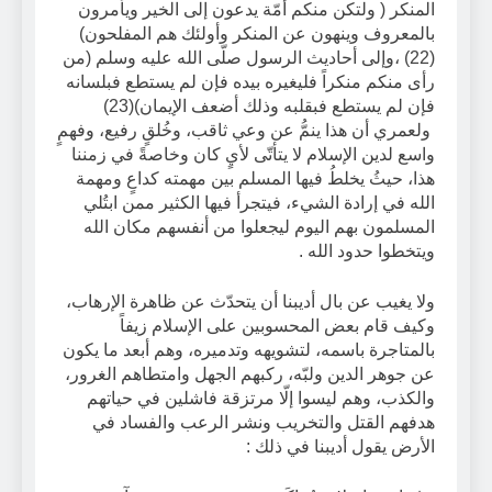
المنكر ( ولتكن منكم أمّة يدعون إلى الخير ويأمرون
بالمعروف وينهون عن المنكر وأولئك هم المفلحون)
(22) ،وإلى أحاديث الرسول صلّى الله عليه وسلم (من
رأى منكم منكراً فليغيره بيده فإن لم يستطع فبلسانه
فإن لم يستطع فبقلبه وذلك أضعف الإيمان)(23)
ولعمري أن هذا ينمُّ عن وعي ثاقب، وخُلقٍ رفيع، وفهمٍ
واسع لدين الإسلام لا يتأتّى لأيٍ كان وخاصةً في زمننا
هذا، حيثُ يخلطُ فيها المسلم بين مهمته كداعٍ ومهمة
الله في إرادة الشيء، فيتجرأ فيها الكثير ممن ابتُلي
المسلمون بهم اليوم ليجعلوا من أنفسهم مكان الله
ويتخطوا حدود الله .
ولا يغيب عن بال أديبنا أن يتحدّث عن ظاهرة الإرهاب،
وكيف قام بعض المحسوبين على الإسلام زيفاً
بالمتاجرة باسمه، لتشويهه وتدميره، وهم أبعد ما يكون
عن جوهر الدين ولبّه، ركبهم الجهل وامتطاهم الغرور،
والكذب، وهم ليسوا إلّا مرتزقة فاشلين في حياتهم
هدفهم القتل والتخريب ونشر الرعب والفساد في
الأرض يقول أديبنا في ذلك :