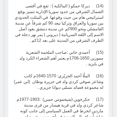
(14) ديركا حمكو ( المالكية ) : تقع في أقصى
الشمال الشرقي من حدود سوريا الإدارية تتميز بوقع
استراتيجي هام من حيث وقوعها في المثلث الحدودي
بين سوريا والعراق وتركيا تبعد 90 كم شرقاً عن مدينة
القامشلي ونحو 900كم عن مدينة دمشق يعود أصل
الاسم إلى اللغة السريانية ( ديروني ) يمر نهر دجلة في
الطرف الشرقي من المدينة على بعد 12كم .
(15) أحمدي خاني :صاحب الملحمة الشعرية
مموزين 1650-1706م يعتبر أهم الشعراء الكرد ولد
في بايزيد .
(16) الملّا أحمد الجزيّري: 1570-1640م كاتب
وشاعر صوفي كردي ولد في جزيرة بوطان (ابن عمر)
له مجموعة قصائد تسمّى ديوانا جزيري .
(17) جكرخوين (شيخموس حسن) :1903-1977م
شاعر كردي ولد في قرية هيسار من قرى مدينة
ماردين انخرط في العمل السياسي إلى جانب كونه
شاعراً سافر إلى السويد في أخر سنين عمره له