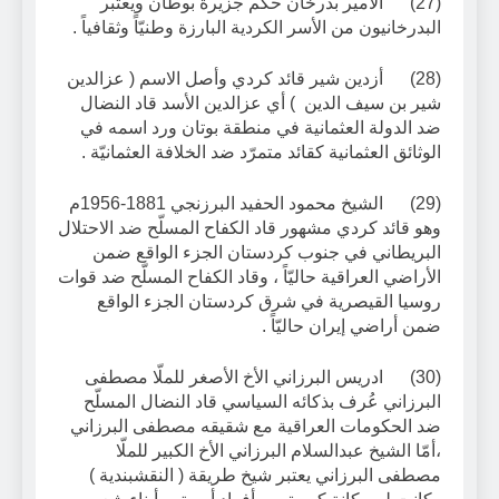
(27) الأمير بدرخان حكم جزيرة بوطان ويعتبر
البدرخانيون من الأسر الكردية البارزة وطنيّاً وثقافياً .
(28) أزدين شير قائد كردي وأصل الاسم ( عزالدين
شير بن سيف الدين ) أي عزالدين الأسد قاد النضال
ضد الدولة العثمانية في منطقة بوتان ورد اسمه في
الوثائق العثمانية كقائد متمرّد ضد الخلافة العثمانيّة .
(29) الشيخ محمود الحفيد البرزنجي 1881-1956م
وهو قائد كردي مشهور قاد الكفاح المسلّح ضد الاحتلال
البريطاني في جنوب كردستان الجزء الواقع ضمن
الأراضي العراقية حاليّاً ، وقاد الكفاح المسلّح ضد قوات
روسيا القيصرية في شرق كردستان الجزء الواقع
ضمن أراضي إيران حاليّاً .
(30) ادريس البرزاني الأخ الأصغر للملّا مصطفى
البرزاني عُرف بذكائه السياسي قاد النضال المسلّح
ضد الحكومات العراقية مع شقيقه مصطفى البرزاني
،أمّا الشيخ عبدالسلام البرزاني الأخ الكبير للملّا
مصطفى البرزاني يعتبر شيخ طريقة ( النقشبندية )