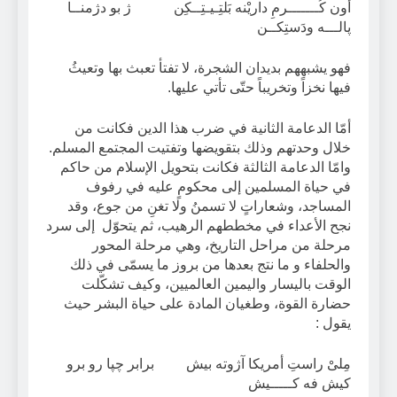
أون كُـــــــرمِ داريْنه بَلتِـيـتِــكِن ژ بو دژمنــا
پالـــه ودَستِكــن
فهو يشبههم بديدان الشجرة، لا تفتأ تعبث بها وتعيثُ
فيها نخزاً وتخريباً حتّى تأتي عليها.
أمّا الدعامة الثانية في ضرب هذا الدين فكانت من
خلال وحدتهم وذلك بتقويضها وتفتيت المجتمع المسلم.
وامّا الدعامة الثالثة فكانت بتحويل الإسلام من حاكم
في حياة المسلمين إلى محكومٍ عليه في رفوف
المساجد، وشعاراتٍ لا تسمنُ ولا تغنِ من جوع، وقد
نجح الأعداء في مخططهم الرهيب، ثم يتحوّل إلى سرد
مرحلة من مراحل التاريخ، وهي مرحلة المحور
والحلفاء و ما نتج بعدها من بروز ما يسمّى في ذلك
الوقت باليسار واليمين العالميين، وكيف تشكّلت
حضارة القوة، وطغيان المادة على حياة البشر حيث
يقول :
مِلىْ راستِ أمريكا آژوته بيش برابر چپا رو برو
كيش فه كـــــيش