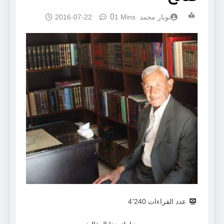
0
نوبار محمد
1 Mins
2016-07-22
عدد القراءات
4٬240