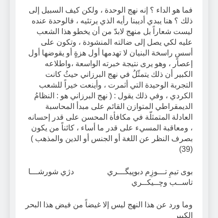
فما هو الداء ؟ إنه نهج الوحدة ، ولكن كيف السبيل إلى
ذلك ؟ هنا يبدي أديبنا رأيه الذي يرتئيه ، فالوحدة عنده
ليست شعاراً بل منهج لابدّ من أن يخطو هذا الشعب
عليه لكي يصل إلى ضالته المنشودة ، وتكون على
أسسٍ راسخة البنيان لا تهدمها أول هزةٍ أو يقوضها أول
إعصار ، وهو يرى نتيجة خبرته الواسعة ،واطلاعه
الكبير أن ذلك يتمثّلُ في نهج البرزاني حيثُ كانت
التجربة الوحيدة التي أثمرت ، وأينعت خيراً للشعب
الكردي ، وفي ذلك يقول : ( نهج البرزاني هو : النظامُ
الديمقراطي المتوازن القائم على مبدأ المحاسبة
العادلة المتمثلّة في مكافأة المحسن على قدر إحسانه
، ومعاقبة المسيء على قدر ما أساء ، كائناً من يكون
بصرف النظر عن اللغة أو الجنس أو الدين والمذهب )
(39)
بوى تيمِ تـــوزِم دبوپيگـــري دژي شورشـــا
تاســب وچــيكــري
وما ورد عن هذا النهج ليس إلا غيضاً من فيض هذا البحر
الكبير