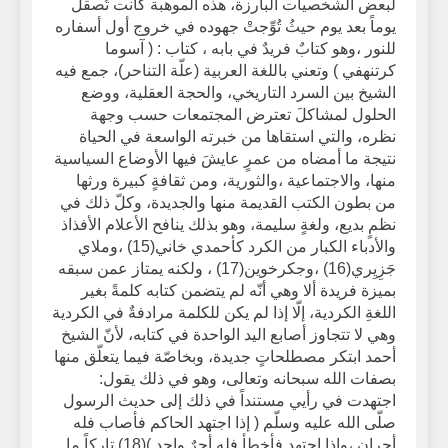
لبعض الشخصيات البارزة، هذه الموهبة كانت تُصقل
يوماً بعد يوم حيثُ تُوِّجتْ جهوده في خروج أول أسفاره
للنور ،وهو كتابٌ فريدٌ في بابه ، كتاب : ( آسوما
كرتنهفي ) وتعني باللغة العربية (علّة التناحر)، جمع فيه
الشيخ بين السرد التاريخي، والحجة العقلية، ووضع
الحلول لمشاكلَ تعترض المجتمعات حسب وجهة
نظره، والتي استقاها من خبرته الواسعة في الحياة
نتيجة ما أمضاه من عمرٍ عايشَ فيها الأوضاع السياسية
منها، والاجتماعية ،والثورية، ومن ثقافةٍ كبيرة ورثها
من بطون الكتب القديمة منها والجديدة، وكلّ ذلك في
نظمٍ بديع، ولغةٍ سليمة، وهو بذلك ينافح الأعلام الأفذاذ
والأدباء الكبار من الكرد كأحمدي خاني(15) ،وملاي
جَزِيِري(16) ،وجكرخوين(17) ، ولكنه يمتاز عمن سبقه
بميزة فريدة ألا وهي أنّه لم يتضمن كتابه كلمةً بغير
اللغةِ الكردية، إلّا إذا لم يكن للكلمة مرادفةٌ في الكردية
وهي لا تتجاوز أصابع اليد الواحدة في كتابه، لأنّ الشيخ
أحمد ابتكر مصطلحاتٍ جديدة، وبخاصّة فيما يتعلّق منها
بصفات الله سبحانه وتعالى، وهو في ذلك يقول:
اجتهدت في رأيي مستنداً في ذلك إلى حديث الرسول
صلّى الله عليه وسلّم ( إذا اجتهد الحاكم فأصاب فله
أجران ،وإذا اجتهد فأخطأ فله أجرٌ واحد )(18) تاركاً ما