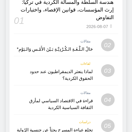
هندسة السلطة والمسألة الكردية في تركيا:
إرث المؤسسات، قوانين الإقصاء، واختبارات
التفاوض
01
2026-08-07
مقالات
02
حَالُ الـلُّـغَـةِ الـكُـرْدِيَّـةِ بَـيْنَ الأَمْـسِ وَالـيَوْمِ*
لقاءات
03
لماذا يتعثر الديمقراطيون عند حدود
الحقوق الكردية؟
مقالات
04
قراءة في الاقتصاد السياسي لمأزق
الثقافة السياسية الكردية
دراسات
05
تخلع عباءة المسرح بحثاً عن جنسية الرّواية