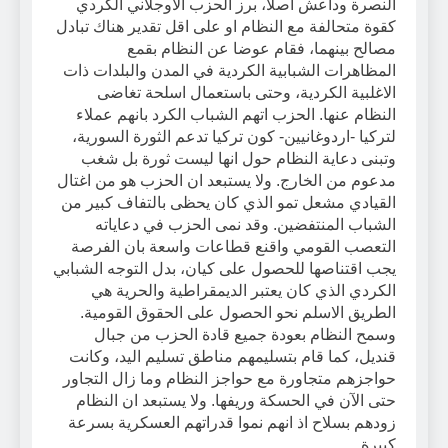
النصرة وداعش اصلا، برز الحزب الاوجلاني الكردي
كقوة متحالفة مع النظام او على اقل تقدير هناك تبادل
مصالح بينهما، فقام عوضا عن النظام بقمع
المظاهرات الشبابية الكردية في المدن والبلدات ذات
الاغلبية الكردية، وحتى باستعمال اسلحة تغاضى
النظام عنها. الحزب اتهم الشباب الكرد بانهم عملاء
لتركيا -اردوغانيين- كون تركيا تدعم الثورة السورية،
وتبنى دعاية النظام حول انها ليست ثورة بل شغب
مدعوم من الخارج. ولا يستبعد ان الحزب هو من اغتال
القيادي مشعل تمو الذي كان يحظى بالتفاف كبير من
الشباب المنتفضين. وقد نمى الحزب في دعاياته
التعصب القومي واقنع قطاعات واسعة بان الفرصة
يجب اقتناصها للحصول على كيان، بدل التوجه الشبابي
الكردي الذي كان يعتبر الديمقراطية والحرية هي
الطريق الاسلم نحو الحصول على الحقوق القومية.
وسمح النظام بعودة جميع قادة الحزب من جبال
قنديل، كما قام بتسليمهم مناطق تسليم اليد، وكانت
حواجزهم متجاورة مع حواجز النظام وما زال التجاور
حتى الآن في الحسكة وريفها. ولا يستبعد ان النظام
زودهم بسلاح اذ انهم نموا قدراتهم العسكرية بسرعة
كبيرة.