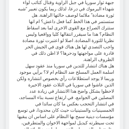
جبهة ثوار سوريا في جبل الزاوية وقتال كتائب لواء
شهداء اليرموك في درعا، لذلك ربما يكون تعبير “شبه
ثورة مضادة” ملائما لوصف حالتها الراهنة. هل
ستستمر في هذا الخط كما فعل داعش؟ ام انها
ستترك الصراع مع القوى الاخرى لما بعد اسقاط
النظام؟ هذا ما سيقرر انتقالها كليا وواقعيا وليس
نظريا للثورة المضادة. اصلا لو اعتبرت ثورة مضادة
واجب التصدي لها هل هناك قوى في الجيش الحر
قادرة على مواجهتها ودحرها؟ لا اظن ذلك في
الظروف الراهنة.
هل هناك انتشار للتدين في سوريا منذ عقود سهل
اسلمة العمل المسلح ضد النظام ام لا؟ برأيي موجود
وربما لا يوجد استطلاعات رأي بخصوص انتشاره ولكن
الذين عاشوا في سوريا في الثلاث عقود الاخيرة
لاحظوا بشكل واضح هذا الانتشار في زيادة عدد
المصلين في الجوامع، في ارتفاع نسبة بناء المساجد،
في انتشار التحجب بعكس ما كان سائدا في
الخمسينيات والستينيات حيث كان محدودا، في توسع
مؤسسات دينية سمح بها النظام على اساس ان يبقيها
تحت سيطرته كبديل لمواجهة الاخوان والمتطرفين،