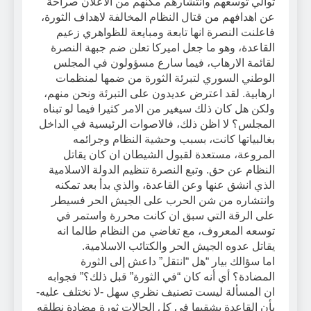
توالي توسعهم وانتشارهم مكنهم من الاعلان صراحة
عن اهدافهم من قتال النظام المخالفة لاهداف الثورة،
فاعلنت النصرة انها تابعة ومبايعة للظواهري زعيم
القاعدة، وهو ما جعل اميركا تعلن ضم جبهة النصرة
لقائمة الارهاب، فيما سارع مسؤولون في المجلس
الوطني السوري لتبرئة الثورة من ضمها لمنظمات
ارهابية. لقد اعترض عديدون على التبرئة ونحن منهم،
ولكن هل كان ذلك سيغير من الامر كثيرا فيما لو تبناه
المجلس؟ لا اظن ذلك، فالاصوات الرئيسية في الداخل
بغالبياتها كانت، بسبب وحشية النظام وجرائمه
المروعة، مستعدة لقبول الشيطان ان كان يقاتل
النظام عن حق. وتبع النصرة تنظيم الدولة الاسلامية
الذي انشق عنها وعن القاعدة، والذي بدأ بعد تمكنه
وانتشاره من شن الحرب على الجيش الحر فسيطر
على الرقة التي سبق ان كانت محررة واستمر في
توسعه المعروف، مع تغاضي من النظام طالما انه
يقاتل عدوه الجيش الحر والكتائب الاسلامية.
اما سؤالك بيار “هل “انتقل” داعش إلى الثورة
المضادة؟ أي أنه كان “في الثورة” قبل ذلك؟” فجوابه
ان المسألة ليست تصنيف نظري سهل -لا نختلف عليه-
بأن القاعدة بشقيها في كل الحالات ثورة مضادة نطلقه