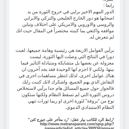
رابعا :
الدور المهم الاخير برايي في خروج الثورة من يد
اصحابها هو دور الخارج الخليجي والتركي والايراني
والروسي والاوروبي والامريكي على اختلاف وتباين
مواقفه واكتغي بما كتبته مختصراً في المقال حيث انك
لم تتعرض له.
برأيي العوامل الاربعة هي رئيسية وهامة جميعها، لعبت
دورا في النتائج التي وصلت اليها الثورة، ليست
معزولة عن بعضها بل متشابكة ومتبادلة التاثير فيما
بينها. ولكني لا اجزم انها الوحيدة فقد يجد آخرون ان
هناك عوامل اخرى، لذلك انتظر مساهمات اخرى في
النقاش الذي يهم الجميع، واشكرك لانك كتبت رايك
فالحوار حول جميع المسائل هام جدا برأيي لاستخلاص
دروس الثورة التي لم تسقط النظام ولكنها ستكون
نوع من “بروفة” لثورة اخرى او ربما ثورات تنهي
النظام الاستبدادي الدموي.
*رابط الرد للكاتب بيار عقل: “رد متأخر على جورج كتن”
http://www.metransparent.com/spip.php?
page=article&id_article=30093&lang=ar