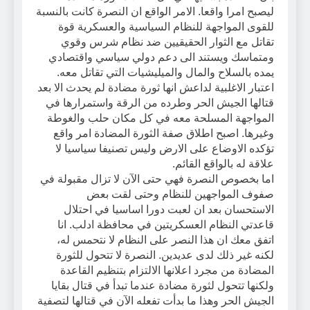
ليصبح امرا واقعا. الامر الواقع ان النصرة كانت بالنسبة
للقوى المواجهة للنظام السياسية والعسكرية قوة
تقاتل مع الثوار الحقيقيين ضد نظام شرس وقوي
ومتماسك ويستند الى دعم دولي سياسي واقتصادي
يمده بالسلاح والمال والميليشيات التي تقاتل معه.
اعتبار الاغلبية لداعش انها ثورة مضادة لم يحدث الا بعد
قتالها الجيش الحر وطرده من الرقة واستمرارها في
المواجهة المسلحة معه في كل مكان حلب والغوطة
وغيرها. اصبح اطلاق صفة الثورة المضادة امر واقع
تؤكده الاوضاع على الارض وليس تصنيفا سياسيا لا
علاقة له بالواقع القائم.
اما بخصوص النصرة فهي حتى الآن لا تزال مقبولة في
صفوف المواجهين للنظام وحتى لقت بعض
الاستحسان بعد ان لعبت دورا اساسيا في احتلال
قاعدتي النظام العسكريتين في محافظة ادلب. انا
اتفق معك ان هذا النصر على النظام لا نتحمس له،
لكنه غير ذلك لدى عديدين. النصرة لا تتحول للثورة
المضادة من مجرد اعلانها الالتزام بتنظيم القاعدة
ولكنها تتحول لثورة مضادة عندما تبدأ في قتال بقايا
الجيش الحر وهذا ما بدأت تفعله الآن في قتالها لتصفية