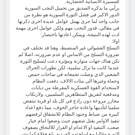
للمسيرة الانسانية الحضارية.
برأيي ما يذكره الصديق من تحميل النخب السورية
الدور الاكبر في فشل الثورة السورية هو نظرة من
جانب واحد لما جرى يهمل عوامل عديدة اخرى ذكرتها
في مقالي، فدور النخب مهم ولكن عوامل اخرى مهمة
ادت لهذه النتيجة، ويمكن اعادتها باختصار:
اولا:
التسلح العشوائي غير المنضبط، وهنا قد نختلف في
ضرورة التسلح من الاساس او عدم ضرورته، اصلا لم
تكن هناك جهات متوازنة ومؤثرة دعت لتسليح الثورة
عندما كانت ما تزال سلمية، لكن تطورات الحراك
الشعبي الذي وصلت تجمعاته في ساحات حمص
وحماة وغيرها الى مئات الالاف، دفعت النظام
لاستخدام القوة العسكرية المفرطة من دبابات
ومدفعية لتفريق المتظاهرين السلميين، ولارتكاب
مجازر مروعة دون رادع في كل بلد او قرية تنتفض
سلميا لتأديبها واعادة حاجز الخوف، مما دفع اعداد
كبيرة من ضباط وجنود النظام للانشقاق لرفضهم
تنفيذ الاوامر بقتل شعبهم حيث وضعوا امام خيار
صعب، التنفيذ او الاعدام او الفرار للالتحاق بصفوف
الثورة وغالبا مع اسلحتهم الفردية. بلغ هؤلاء كما نشر