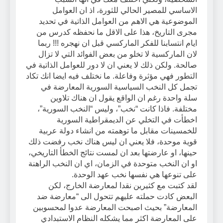
الاساسي للمصير الحالي للثورة، اذ ان العوامل
الموضوعية هي الاهم من العوامل الذاتية في تحديد
مجرى التاريخ، هذا على الاقل ما نحفظه كدرس من
ايام انتسابنا للفكر الماركسي قبل ان نهجره !!! ربما
لان الماركسية لا تخلو من بعض الفوائد التي لا تزال
صالحة. ولكن ذلك لا يعني ان لا دور للعوامل الذاتية في
التطور فهي مؤثرة وفاعلة. ما نختلف فيه ايضا انك تكاد
تجمل كل النخب السياسية السورية المعارضة في
سلة واحدة رغم ان الواقع يقول ان هناك تلاوين
مختلفة. فاذا كانت “نخب”، وليس “النخب السورية”،
اخطأت في التخلي عن الديمقراطية السورية
للخمسينات مقابل ما توهمته من انشاء دولة عربية
قوية موحدة، فلا يعني ان ليس هناك نخب رفضت ذلك
حينها، او عارضتها بعد ان لمست نتائج الخطأ التاريخي،
او ان النخب متوحدة في الزمان، اي ان النخب الراهنة
على تنوعها هي نفسها نخب عهد الوحدة.
لقد كتبت مع كثيرين نقدا لمعارضة الخارج، لكن
البعض كادت حملته عليهم تتحول الى “معارضة ضد
المعارضة” بحيث اصبحت المعارضة عدوا لمحسوبين
على المعارضة اكثر مما يشكله النظام الاستبدادي