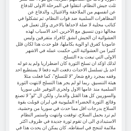
ثلث جيش النظام، انتقلوا في المرحلة الاولى للدفاع
عن انفسهم من الملاحقة والاغتيال، والدفاع عن
المظاهرات السلمية ضد قوات النظام، ثم تشكلوا في
كتائب محلية لا صلة لاحداها بالاخرى وكل تعمل في
مجالها دون تنسيق مع الآخرين. احد الاسباب لهذه
العشوائية ان الجيش انشق كافراد متفرقين وليس
عاموديا كفرق او الوية بكاملها، فلو حدث هذا لكان قلل
كثيرا من العشوائية التي حكمت عمله في الاشهر
الاولى التي تبعت بدء التسلح.
لذلك اؤكد ان تسلح الثورة كان اضطراريا ولم يدعو له
احد بل تسلسل الاحداث دفعت اليه دفعا لا يستطيع احد
وقفه بمجرد رفع شعار “لا للتسلح”، كما فعلت مثلا
هيئة التنسيق. ربما لو لم يجر هذا التسلح لانتهت الثورة
السلمية منذ عامها الاول ولجرى التوفير على سوريا
والسوريين كل هذا القتل والدمار، ولكن ال “لو” لا تصنع
وقائع. الثورة الخضراء المليونية في ايران قوبلت بقوة
السلاح بدرجات اقل مما حدث في سوريا من وحشية،
لم ترد بحمل السلاح، توقفت وانتهت واستمر النظام
الاستبدادي الى ان تقوم ثورة جديدة في ظروف اكثر
ملائمة لتنجح في اسقاطه. كان يمكن ان يحدث هذا في