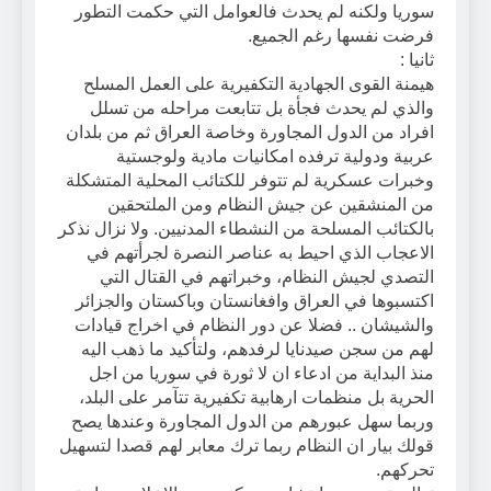
سوريا ولكنه لم يحدث فالعوامل التي حكمت التطور
فرضت نفسها رغم الجميع.
ثانيا :
هيمنة القوى الجهادية التكفيرية على العمل المسلح
والذي لم يحدث فجأة بل تتابعت مراحله من تسلل
افراد من الدول المجاورة وخاصة العراق ثم من بلدان
عربية ودولية ترفده امكانيات مادية ولوجستية
وخبرات عسكرية لم تتوفر للكتائب المحلية المتشكلة
من المنشقين عن جيش النظام ومن الملتحقين
بالكتائب المسلحة من النشطاء المدنيين. ولا نزال نذكر
الاعجاب الذي احيط به عناصر النصرة لجرأتهم في
التصدي لجيش النظام، وخبراتهم في القتال التي
اكتسبوها في العراق وافغانستان وباكستان والجزائر
والشيشان .. فضلا عن دور النظام في اخراج قيادات
لهم من سجن صيدنايا لرفدهم، ولتأكيد ما ذهب اليه
منذ البداية من ادعاء ان لا ثورة في سوريا من اجل
الحرية بل منظمات ارهابية تكفيرية تتآمر على البلد،
وربما سهل عبورهم من الدول المجاورة وعندها يصح
قولك بيار ان النظام ربما ترك معابر لهم قصدا لتسهيل
تحركهم.