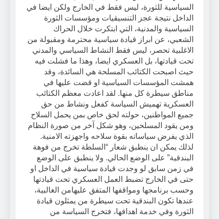
السياسية للثورة، ليس فقط في الخارج ولكن ايضا في
الداخل نتيجة عجز التنسيقيات ومؤسسات الثورة
السياسية والمدنية، التي ابتكرت خلال الحراك
الشعبي، عن ابراز قيادة سياسية محترمة ومقبولة من
الاغلبية تحصر، ليس فقط النشاط السياسي والمدني
تحت قيادتها، بل العسكري ايضا، وهذا ما فشلت فيه
حيث اصبحت الكتائب المسلحة هي السائدة، وقد
همشت المؤسسات السياسية او قضت عليها في
مناطق سيطرة كل منها. لقد اعادت معظم الكتائب
العسكرية تهميش السياسة كفعل ونشاط من حق
جميع المواطنين، حولته لحق خاص بمن يحمل السلاح
ومن يقود المسلحين، وهو شكل آخر من صورة النظام
الذي يفرض سياساته بقوة سلاحه واجهزته الامنية.
لذلك يمكن ان ينطبق شعار “السلطة تخرج من فوهة
البندقية” على الوضع الحالي. ولا ينطبق على الوضع
في زمن سابق لو وجدت قيادة سياسية في الداخل او
حتى في الخارج تضبط العمل العسكري تحت قيادتها
وحسب برنامجها ومواقفها المتفق عليهامن الغالبية،
عندها تكون البندقية تحت سيطرة من يمثلون قيادة
الثورة وفي خدمة اهدافها، فتخرج السياسة من