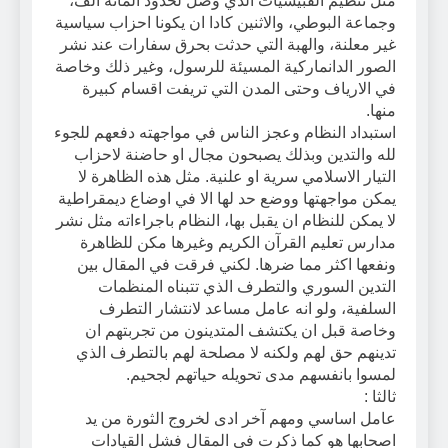
مثل تنظيم القبيسيات الذي وصل لحدود المائة الف،
وجماعة البوطي، والاثنين كادا ان يكونا احزاب سياسية
غير معلنة، والهبة التي حدثت بحرق سفارات عند نشر
الصور الدانماركية المسيئة للرسول، وغير ذلك وخاصة
في الارياف وحتى المدن التي تريفت اقسام كبيرة
منها.
استبداد النظام وعجز الناس في مواجهته دفعهم للجوء
لله والتدين وبذلك يصبحون مجال او حاضنة لاحزاب
التيار الاسلامي سرية او علنية. مثل هذه الظاهرة لا
يمكن مواجهتها ووضع حد لها الا في اوضاع ديمقراطية
لا يمكن للنظام ان يقبل بها، النظام باجراءاته مثل نشر
مدارس تعليم القرآن الكريم وغيرها مكن للظاهرة
ونفعها اكثر مما ضرها. لكني فرقت في المقال بين
التدين السوري والتطرف الذي تتبناه المنظمات
السلفية، ولو انه عامل مساعد لانتشار التطرف
وخاصة قبل ان يكتشف المتدينون من تجربتهم ان
تدينهم حق لهم ولكنه لا مصلحة لهم بالتطرف الذي
لمسوا بانفسهم مدى تحويله حياتهم لجحيم.
ثالثا :
عامل اساسي ومهم آخر ادى لخروج الثورة من يد
اصحابها هو كما ذكرت في المقال فشل القيادات