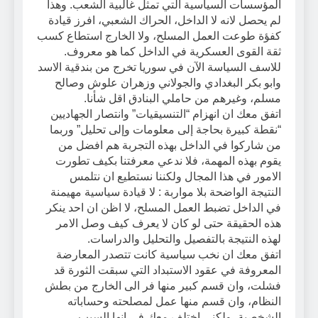
المؤسسات السياسية التي تمثل غالبية الشعب. وهذا
لم يحصل لانه لا الداخل، الحراك الشعبي، افرز قيادة
كفؤة طوعت العمل المسلح، ولا الخارج استطاع كسب
ثقة القوى العسكرية في الداخل كما هو معروف.
للاسف السياسة الآن في سوريا تخرج من بندقية الاسد
وابو بكر البغدادي والجولاني وزهران علوش وصالح
مسلم، وغيرهم من حاملي البنادق اقل شأنا.
اتفق معك ان انهزام “التنسيقيات” وانتصار الجهاديين
“نقطة كبيرة بحاجة إلى معلومات وإلى تحليل” وربما
من شاركوا في الداخل بهذه التجربة هم افضل من
يقوم بهذه المهمة، فلا ندعي معرفتنا بكيف تطورت
الامور في هذا المجال ولكننا نستطيع ان نتلمس
النتيجة الواضحة بلا مواربة : لا قيادة سياسية مهيمنة
في الداخل تضبط العمل المسلح، لا اظن ان احد ينكر
هذه الحقيقة حتى لو كان لا يعرف كيف وصل الامر
لهذه النتيجة بالتفصيل والتحليل والدراسات.
اتفق معك ان نخب سياسية كانت تتصدر المعارضة
المعروفة في عقود الاستبداد التي سبقت الثورة قد
فشلت، وان قسم كبير منها فر الى الخارج من بطش
النظام، وان قسم منها عمل لمصلحته وحساباته
الشخصية، ولكني اختلف معك في انها السبب