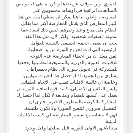
الدموي، ولن نتوقف عن نقدها ولكن بما هي فيه وليس
بالمبالغات الرائجة في اوساط محسوبين على
المعارضة. واظن اننا هنا يمكن ان نعطي امثلة عن هذا
التيار المعارض الذي يقاتل المعارضة اكثر مما يقاتل
النظام مثل مناع وعيد وغيرهم. ليس ذلك ابتعاد عما
سميته “تصفيات شخصية” ولكن لان مثل هذا النقد
يجب ان يعطى حجمه الحقيقي بالنسبة للعوامل
الرئيسية التي ادت لخروج الثورة من يد اصحابها.
اتفق معك ان من اخطاء المعارضة عدم التوجه
للاقليات العلوية والدرزية والمسيحية لتطمينها ودفعها
للمشاركة في تحويل سوريا الى نظام ديمقراطي
يساوي بين الجميع، اذ لو حصل هذا لتغيرت موازين،
وخاصة ان غالبية الاقليات تصب في الاتجاه العلماني
وليس التكفيري الاصولي، كانت قوة اضافية للثورة لم
يعمل على كسبها باهتمام ومتابعة لا تكل. اما اختصارك
المشاركة الكردية بالسطرين الاخيرين فارى ان
التفصيل ضروري لتتضح الصورة ولا تكون ملتبسة،
فهي لا تتشابه مع تقصير المعارضة في كسب الاقليات
الدينية.
منذ الاشهر الاولى للثورة، قبل تسلحها وقبل وجود