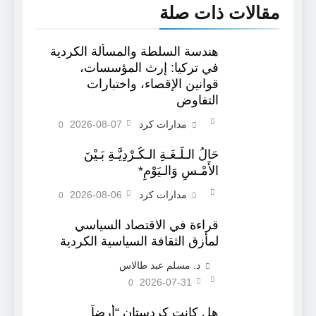
مقالات ذات صلة
هندسة السلطة والمسألة الكردية
في تركيا: إرث المؤسسات،
قوانين الإقصاء، واختبارات
التفاوض
مدارات كرد
2026-08-07
0
حَالُ الـلُّـغَـةِ الـكُـرْدِيَّـةِ بَـيْنَ
الأَمْـسِ وَالـيَوْمِ*
مدارات كرد
2026-08-06
0
قراءة في الاقتصاد السياسي
لمأزق الثقافة السياسية الكردية
د. مسلم عبد طالاس
2026-07-31
0
هل كانت كردستان “أرضاً