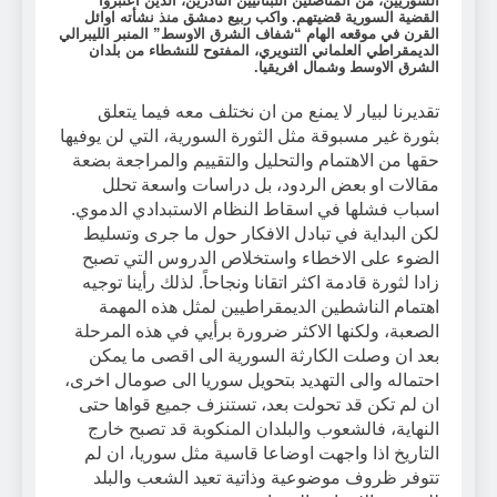
السوريين، من المناضلين اللبنانيين النادرين، الذين اعتبروا
القضية السورية قضيتهم. واكب ربيع دمشق منذ نشأته اوائل
القرن في موقعه الهام “شفاف الشرق الاوسط” المنبر الليبرالي
الديمقراطي العلماني التنويري، المفتوح للنشطاء من بلدان
الشرق الاوسط وشمال افريقيا.
تقديرنا لبيار لا يمنع من ان نختلف معه فيما يتعلق
بثورة غير مسبوقة مثل الثورة السورية، التي لن يوفيها
حقها من الاهتمام والتحليل والتقييم والمراجعة بضعة
مقالات او بعض الردود، بل دراسات واسعة تحلل
اسباب فشلها في اسقاط النظام الاستبدادي الدموي.
لكن البداية في تبادل الافكار حول ما جرى وتسليط
الضوء على الاخطاء واستخلاص الدروس التي تصبح
زادا لثورة قادمة اكثر اتقانا ونجاحاً. لذلك رأينا توجيه
اهتمام الناشطين الديمقراطيين لمثل هذه المهمة
الصعبة، ولكنها الاكثر ضرورة برأيي في هذه المرحلة
بعد ان وصلت الكارثة السورية الى اقصى ما يمكن
احتماله والى التهديد بتحويل سوريا الى صومال اخرى،
ان لم تكن قد تحولت بعد، تستنزف جميع قواها حتى
النهاية، فالشعوب والبلدان المنكوبة قد تصبح خارج
التاريخ اذا واجهت اوضاعا قاسية مثل سوريا، ان لم
تتوفر ظروف موضوعية وذاتية تعيد الشعب والبلد