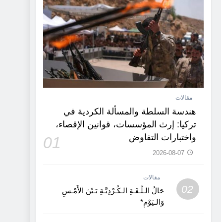
مقالات
هندسة السلطة والمسألة الكردية في
تركيا: إرث المؤسسات، قوانين الإقصاء،
واختبارات التفاوض
01
2026-08-07
مقالات
02
حَالُ الـلُّـغَـةِ الـكُـرْدِيَّـةِ بَـيْنَ الأَمْـسِ
وَالـيَوْمِ*