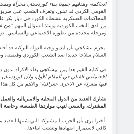
الحاكمة، وهدفهم جميعا بقاء كوردستان مجزأة ومست
القومي الكردي قد تبلور، وتعرف الشعب على طريق 
برز لدى النخب الكوردية يومئذ السؤال المهم
“من نح
ومرحلة محددة من تطوره الاجتماعي والسياسي. ص87
يجزم بيشكجي بأن ايديولوجية الدولة التركية قد أفلس
السلام سلاحا جديدا ضد الشعب الكوردي وقضيته، و
في كتابه القيم هذا يبرر بيشكجي بقاء الاكراد بدون 
الاجتماعي القبلي في المقام الأول، ولأن كوردستان شد
فيها منعزلة عن الاخرى جغرافيا،”
والاهم من كل هذا 
تشارك العديد من الدول المحلية والامبريالية والعمل 
المشترك، والسعي لنهب مواردها الطبيعية، وخاصة ال
أخيرا يرى بأن الحرب المشتركة التي شنتها العديد م
كافي لاستمرار اضهادها وتشتت ابناءها.