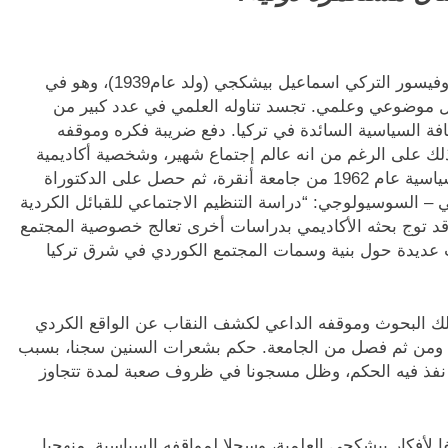
أول من افترض أن كردستان مستعمرة دولية هو البروفيسور التركي اسماعيل بيشكجي (ولد عام1939)، وهو في
ل موضوعي وعلمي. تجسد تناوله العلمي في عدد كبير من
فة السياسية السائدة في تركيا. دفع ضريبة فكره وموقفه
على الرغم من انه عالم إجتماع شهير، وشخصية أكاديمية
بارزة. نال بشيكجي درجة البكالريوس في العلوم السياسية عام 1962 من جامعة أنقرة، ثم حصل على الدكتوراة
موضوع بحثه العلمي – السوسيولوجي: “دراسة التنظيم الاجتماعي للقبائل الكردية
د توج بحثه الأكاديمي بدراسات أخرى تعالج خصوصية المجتمع
 عديدة حول بنية وسمات المجتمع الكوردي في شرق تركيا
شره لتلك البحوث وموقفه الداعي لكشف النقاب عن الواقع الكردي
، ومن ثم فصل من الجامعة. حكم بشعرات السنين سجنا، بسبب
. نفذ فيه الحكم، وظل مسجونا في ظروف صعبة لمدة تتجاوز
ا لأفكار بيشكجي العلمية، وسجلا لمواقفه السياسية. منهجيا