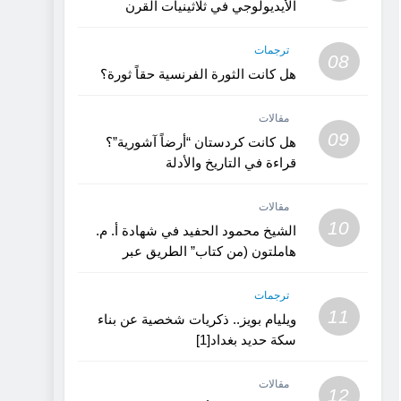
الأيديولوجي في ثلاثينيات القرن
العشرين؟ (1)
ترجمات
08
هل كانت الثورة الفرنسية حقاً ثورة؟
مقالات
09
هل كانت كردستان “أرضاً آشورية”؟
قراءة في التاريخ والأدلة
مقالات
10
الشيخ محمود الحفيد في شهادة أ. م.
هاملتون (من كتاب” الطريق عبر
كردستان”)
ترجمات
11
ويليام بويز.. ذكريات شخصية عن بناء
سكة حديد بغداد[1]
مقالات
12