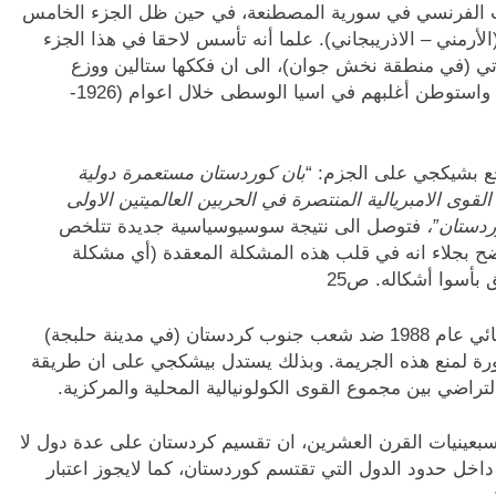
نتداب الفرنسي في سورية المصطنعة، في حين ظل الجزء الخامس
أرمني – الاذريبجاني). علما أنه تأسس لاحقا في هذا الجزء
تي (في منطقة نخش جوان)، الى ان فككها ستالين ووزع
أكرادها على عموم دول الاتحاد السوفييتي وأقاليمها، واستوطن أغلبهم في اسيا الوسطى خلال اعوام (1926-
ع بشيكجي على الجزم: “
بان كوردستان مستعمرة دولية
قوى الامبريالية المنتصرة في الحربين العالميتين الاولى
ردستان”،
فتوصل الى نتيجة سوسيوسياسية جديدة تتلخص
ضح بجلاء انه في قلب هذه المشكلة المعقدة (أي مشكلة
بأسوا أشكاله. ص25
يستند في فرضيته على كارثة استخدم السلاح الكيميائي عام 1988 ضد شعب جنوب كردستان (في مدينة حلبجة)
اورة لمنع هذه الجريمة. وبذلك يستدل بيشكجي على ان طريقة
تراضي بين مجموع القوى الكولونيالية المحلية والمركزية.
ينيات القرن العشرين، ان تقسيم كردستان على عدة دول لا
اخل حدود الدول التي تقتسم كوردستان، كما لايجوز اعتبار