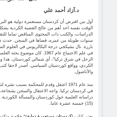
د.آزاد أحمد علي
الوقت نفسه احد أهم من عالج القضية الكردية بشك
الدراسات، والكتب ذات المحتوى المناقض تماما للثقا
سنوات طويلة من عمره، قضاها في السجن. حدث ذلك 
في علم الاجتماع عام 1967. كان 
الرحل في شرق تركيا”، أي شمالي كوردستان. هذا وق
الكردي، وواقع كوردستان السياسي. أصدر لاحقا كتب
والأناضول.
منذ عام 1971 اعتقل وقدم للمحكمة بسبب ن
في كردستان تركيا. واجه الاعتقال والسجن بشجاعة
دراساته العلمية حول كوردستان والمسألة الكوردية
(15) خمسة عشرة عاما.
يعتبر كتاب (
كردستان مستعمرة دولية
)* خلاصة وتكثيف