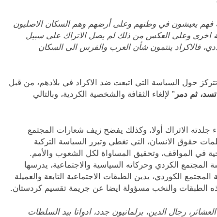
قلية فهم يعيشون في وطنهم وعلى أرضهم وهم السكان الاصليون
نطقة اخرى وعلى العكس من ذلك لم يصل الاتراك على سبيل
لادي، فالاكراد ينتمون شأن العرب والفرس الى السكان
، تتركز حول السياسة التي اتبعت ضد الاكراد في بلادهم، من قبل
سد، ثم دمر
” لإلغاء الثقافة والشخصية الكردية، وبالتالي
ء جلدته الاتراك أولا، وكذلك يفضح زيف شعارات المجتمع
ظمات حقوق الانسان، التي تغطي وتبرر السياسة التركية
ية في المواقف، وتحقيق المساواة لكل الشعوب والأمم.
 المجتمع الكردي وحركاته السياسية والاجتماعية، يدرسها
 المجتمع الكوردي، يدين الطبقات الاجتماعية التابعة والعميلة
ر هذه الطبقات والنخب مسؤولة ايضا عن جريمة تقسيم كردستان.
عشائر، رجال الدين، برلمانيون جدد، ادواتا بيد السلطات