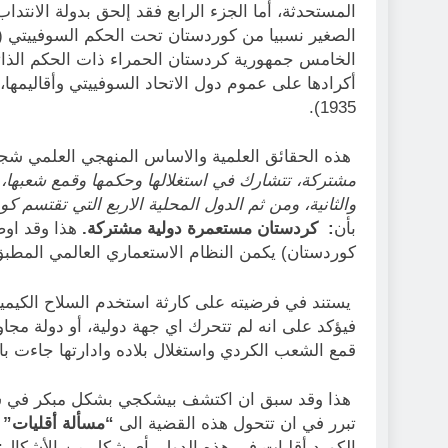
المستحدثة، أما الجزء الرابع فقد إلحق بدولة الا
الصغير نسبيا من كوردستان تحت الحكم السوفييتي (ال
الخامس جمهورية كردستان الحمراء ذات الحكم الذا
1935).
هذه الحقائق العلمية والاساس المنهجي العلمي شج
مشتركة، تتشارك في استغلالها وحكمها وقمع شعبها، ال
والثانية، ومن ثم الدول المحلية الاربع التي تقتسم كو
بأن
: كردستان مستعمرة دولية مشتركة
.
هذا وقد او
كوردستان) يكمن النظام الاستعماري العالمي المطبق 
فيؤكد على انه لم تتحرك اي جهة دولية، أو دولة مج
قمع الشعب الكردي واستغلال بلاده وادارتها جاءت بال
هذا وقد سبق ان اكتشف بيشكجي بشكل مبكر في سبع
تبرر في ان تتحول هذه القضية الى
“مسألة أقليات”
د
الكورد أقليات في هذه الدول بأي شكل من الأشكال: