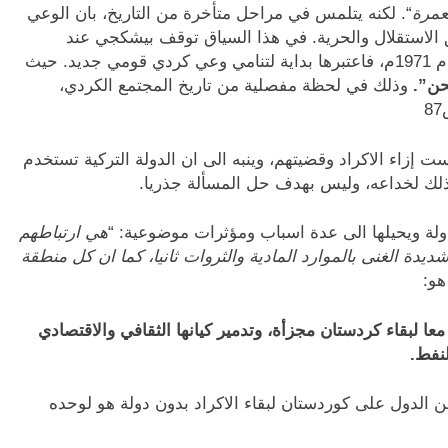
عمرة
“. لكنه يتلمس في مراحل متأخرة من التاريخ، بان الوعي
الاستقلال والحرية. في هذا السياق توقف بيشكجي عند
المحاكمات العسكرية لنشطاء الكورد في ديار بكر عام 1971م، فاعتبرها بداية لتنامي وعي كردي قومي جديد. حيث
ن”.
وذلك في لحظة مفصلية من تاريخ المجتمع الكردي،
ت إزاء الاكراد وقضيتهم، وينبه الى ان الدولة التركية تستخدم
ذلك لخداعه، وليس بهدف حل المسألة جذريا.
دولة ويحيلها الى عدة اسباب ومؤثرات موضوعية: “
هي ارتباطهم
يدة الغنى بالموارد المادية والثروات ثانيا، كما ان كل منطقة
هو:
معا لبقاء كردستان مجزأة، وتدمير كيانها الثقافي والاقتصادي
نفط.
ن الدول على كوردستان لبقاء الاكراد بدون دولة هو لوحده