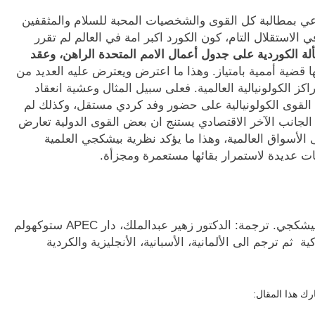
بمطالبة كل القوى والشخصيات المحبة للسلام والمثقفين
لاستقلال التام، كون الكورد اكبر امة في العالم لم تقرر
لة الكوردية على جدول أعمال الامم المتحدة الراهن، وعقد
ها قضية أممية بامتياز. وهذا ما اعترض ويعترض عليه العديد من
اكز الكولونيالية العالمية. فعلى سبيل المثال وعشية انعقاد
افق هذه القوى الكولونيالية على حضور وفد كردي مستقل، وكذلك لم
الجانب الآخر الاقتصادي يستنج ان بعض القوى الدولية تعارض
 الأسواق العالمية، وهذا ما يؤكد نظرية بيشكجي العلمية
ت عديدة لاستمرار بقائها مستعمرة ومجزأة.
كردستان مستعمرة دولية، د.اسماعيل بيشكجي. ترجمة: الدكتور زهير عبدالملك، دار APEC ستوكهولم
ركية ثم ترجم الى الألمانية، الأسبانية، الأنجليزية والكردية
ك هذا المقال: