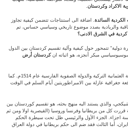
ة الاكراد وكردستان
.
الكردية السائدة
. اضافة الى استنتاجات تتضمن كيفية تجاوز
 الثاقبة والريادية بصدد موضوع تاريخي وسياسي حساس، تم
 كردية في الشرق الادنى؟
 دولية” تتمحور حول كيفية وآلية تقسيم كردستان بين الدول
سوسيوسياسي مبكر أنجزه، هو اثباته ان
كردستان أرض
يبين ويذكر ان أول تقسيم لكردستان كانت بين الدولة العثمانية التركية والدولة الصفوية الفارسية عام 1514م. كما
ة جغرافية عازلة بين الامبراطوريتين أيام السلم في الوقت
شيكجي، والذي يستند اليه منهج بحثه، هو تقسيم كوردستان بين
ية قررت كل من بريطانيا وفرنسا وروسيا (القيصرية اولا ومن ثم
سة اجزاء. الجزء الأول والرئيسي ظل تحت سيطرة الحكم
ران، أما الثالث فقد ضم الى حكم بريطانيا في دولة العراق