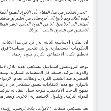
“
يجدر التذكير في هذا المقام بأن الاكراد ليسوا أ
لهذه البلاد ولم يأتوا الى كردستان من أقليم او م
المثال الى الاناضول الا في القرن الحادي عشر المي
الاصليين في الشرق الادنى
.” ص26
ان الفكرة الاساسية الثالثة التي ترد في هذا الكتاب
الحكومات الاستعمارية، والتي تتلخص بسياسة:”
فرق ت
تحطيم الكيان الاجتماعي الكردي بدون رحمة.
يوجه البروفيسور اسماعيل بيشكجي نقده اللاذع لابنا
والدولة التركية. فينتقد كل المنظمات اليسارية، ومن
العنصرية ضد الشعب الكردي. ويطالب بعدم الازدواج
بالتوازي مع هذه الانتقادات يتعمق بيشكجي في دراسة
بمنهج الباحث الاكاديمي، فيوجه سيل انتقاداته لتركيبة
للدولة التركية، وللدول الاستعمارية الاخرى، ويعتب
يعد بيشكجي طبقات: “”
آغوات، ملاك اراضي، رؤساء ال