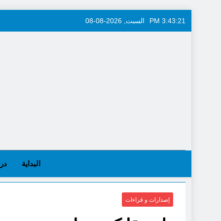
Skip
3:43:22 PM
السبت, 2026-08-08
to
content
البداية
در
إصدارات و قراءات