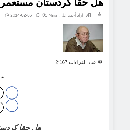
هل حقا كردستان مستعمرة 
0
د .آزاد أحمد علي
1 Mins
2014-02-06
عدد القراءات
2٬167
شار
هل حقا
كردست