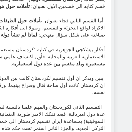
قسم كتابه الى قسمين،الاول بعنوان:
تأملات حول هوي
أما القسم الثاني فجاء بعنوان:
تأملات حول الطبقات 
الاكراد لواقع التجزئة والتقسيم، وصولا الى أفكاره
صياغته على شكل سؤال منهجي:
لماذا لم تنشأ دولة
أفكار بيشكجي الجوهرية في كتابه “كردستان مستعمرة
الاستعمارية الغربية والمحلية. فأول اكتشاف علمي 
مستعمرة وبلد مقسم بين عدة دول استعمارية
.
ان كردستان كانت أول ساحة قتال وصراع بينهما، ورقع
نفسه.
التقسيم الثاني لكوردستان والمهم علميا بالنسبة لب
عدة دول امبريالية، فبعد تفكك الامبراطورية العثمان
السوفيتية) بمساعدة ايران تقسيم كردستان الى خم
التركي الجديد، والجزء الثاني استمر تحت حكم شاه اي