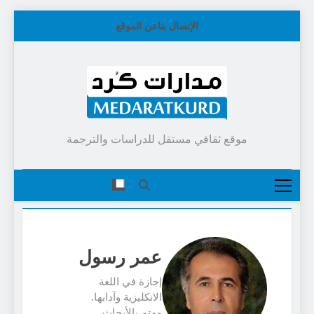
Skip
الإتصال بنا
عن الموقع
to
content
موقع ثقافي مستقل للدراسات والترجمة
عمر رسول
إجازة في اللغة
الانكليزية وآدابها.
مهتم بالأبحاث