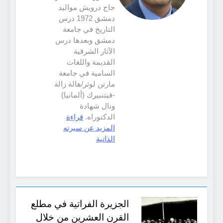
حاج درويش مواليد
دمشق 1972 درس
التاريخ في جامعة
دمشق وبعدها درس
الآثار الشرقية
القديمة واللغات
السامية في جامعة
مارتن لوثر/هالة زالة
-فيتنبيرك (ألمانيا)
ونال شهادة
الدكتوراه.
قراءة
المزيد عن سيرته
الذاتية
الجزيرة الفراتية في مطلع
القرن العشرين من خلال