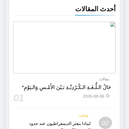
أحدث المقالات
مقالات
حَالُ الـلُّـغَـةِ الـكُـرْدِيَّـةِ بَـيْنَ الأَمْـسِ وَالـيَوْمِ*
01
2026-08-06
لقاءات
02
لماذا يتعثر الديمقراطيون عند حدود