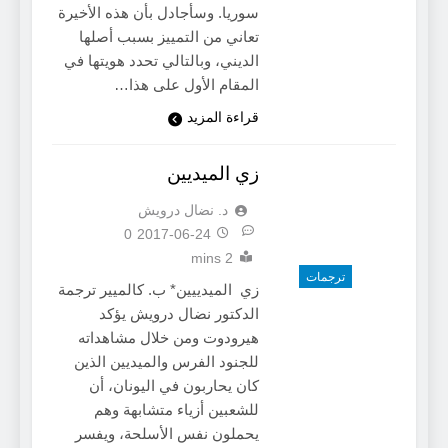
سوريا. وسأجادل بأن هذه الأخيرة
تعاني من التمييز بسبب أصلها
الديني، وبالتالي تحدد هويتها في
المقام الأول على هذا…
قراءة المزيد
زي الميديين
د. نضال درويش
0
2017-06-24
2 mins
ترجمات
زي الميدييين* ب. كالميير ترجمة
الدكتور نضال درويش يؤكد
هيرودوت ومن خلال مشاهداته
للجنود الفرس والميديين الذين
كان يحاربون في اليونان، أن
للشعبين أزياء متشابهة وهم
يحملون نفس الأسلحة، ويفسر