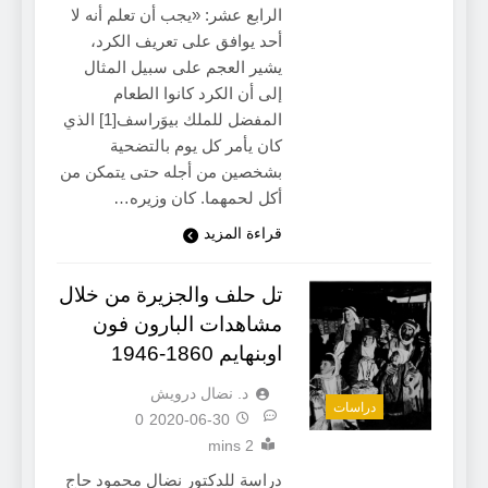
الرابع عشر: «يجب أن تعلم أنه لا
أحد يوافق على تعريف الكرد،
يشير العجم على سبيل المثال
إلى أن الكرد كانوا الطعام
المفضل للملك بيوَراسف[1] الذي
كان يأمر كل يوم بالتضحية
بشخصين من أجله حتى يتمكن من
أكل لحمهما. كان وزيره…
قراءة المزيد
تل حلف والجزيرة من خلال
مشاهدات البارون فون
اوبنهايم 1860-1946
د. نضال درويش
دراسات
0
2020-06-30
2 mins
دراسة للدكتور نضال محمود حاج