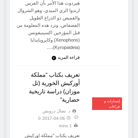
هيردوت هذا الأمر بأن الفرس
ارتدوا الزي الميدي، وهو الشروال
والقميص ذو الذراع الطويل
الفضفاض، وترد هذه المعلومة من
قبل المؤرخين اكسينيفونس
(Xenophons) وكايروبايدايا
(Kyropaideia)،…
قراءة المزيد
تعريف بكتاب “مملكة
أوركيش الخورية (تل
موزان) دراسة تاريخية
حضارية”
إصدارات و
قراءات
د. نضال درويش
0
2017-04-06
1 mins
تعريف بكتاب “مملكة اوركيش