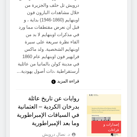
درويش تل حلف والجزيرة من
خلال مشاهدات البارون فون
اوبنهايم (1860-1946) بداية ، و
قبل أن نعرض مقتطفات مما ورد
في مذكرات اوبنهايم لا بد من
القاء نظرة سريعة على سيرة
اوبنهايم الشخصية. ولد ماكس
فرايهير فون اوبنهايم عام 1860
في مدينة كولن بالمانيا من عائلية
أرستقراطية ،ذات أصول يهودية…
قراءة المزيد
روايات عن تاريخ عائلة
بدرخان الكردية – العثمانية
في السياقات الإمبراطورية
وما بعد الإمبراطورية
إصدارات و
قراءات
د. نضال درويش