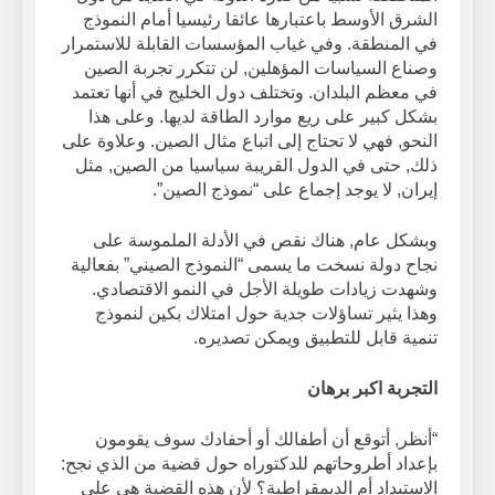
الشرق الأوسط باعتبارها عائقا رئيسيا أمام النموذج
في المنطقة. وفي غياب المؤسسات القابلة للاستمرار
وصناع السياسات المؤهلين, لن تتكرر تجربة الصين
في معظم البلدان. ​​وتختلف دول الخليج في أنها تعتمد
بشكل كبير على ريع موارد الطاقة لديها. وعلى هذا
النحو, فهي لا تحتاج إلى اتباع مثال الصين. وعلاوة على
ذلك, حتى في الدول القريبة سياسيا من الصين, مثل
إيران, لا يوجد إجماع على “نموذج الصين”.
وبشكل عام, هناك نقص في الأدلة الملموسة على
نجاح دولة نسخت ما يسمى “النموذج الصيني” بفعالية
وشهدت زيادات طويلة الأجل في النمو الاقتصادي.
وهذا يثير تساؤلات جدية حول امتلاك بكين لنموذج
تنمية قابل للتطبيق ويمكن تصديره.
التجربة اكبر برهان
“أنظر, أتوقع أن أطفالك أو أحفادك سوف يقومون
بإعداد أطروحاتهم للدكتوراه حول قضية من الذي نجح:
الاستبداد أم الديمقراطية؟ لأن هذه القضية هي على