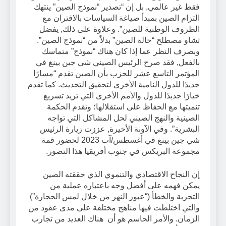
فقط غير عالمي, بل إن “تصدير “نموذج الصين” ينتهك
التزام الصين بمبدأ صياغة السياسات بالاقتران مع
الظروف الوطنية للصين”. وعلاوة على ذلك, يفضل
تشاو مصطلح “حالة الصين” بدلاً من “نموذج الصين”.
وبصرف النظر عما إذا كان هناك “نموذج” متماسك
بالفعل, فقد صرح الرئيس الصيني شي جين بينغ في
المؤتمر التاسع عشر للحزب بأن الصين تقدم “مسارًا
جديدًا للدول النامية الأخرى لتحقيق التحديث. كما تقدم
خيارًا جديدًا للدول والأمم الأخرى التي تريد تسريع
تنميتها مع الحفاظ على استقلالها؛ وتقدم الحكمة
الصينية والنهج الصيني لحل المشاكل التي تواجه
البشرية”. وفي الآونة الأخيرة, عززت زيارة الرئيس
شي جين بينغ في أغسطس/آب 2023 لحضور قمة
مجموعة البريكس في جنوب أفريقيا هذا التصور.
إن النجاح الاقتصادي والتنموي الذي حققته الصين
يمكن فهمه على أفضل وجه باعتباره عملية من
التجربة والخطأ (“عبور النهر من خلال لمس الحجارة”)
والتي اختلطت فيها مناهج مختلفة على مدى عقود من
الزمان. والأمر الحاسم هو أن هناك العديد من تجارب