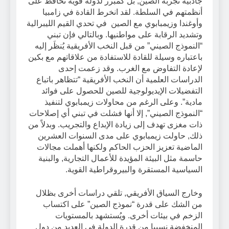
جاذبية تجربة الصين, بل كمبرر لدولة قوية تحافظ على
أنظمتهم في السلطة. لقد انخرط القادة في زامبيا
وأوغندا وزيمبابوي مع الصين في تحدي القيم الليبرالية
وتشديد الرقابة على مواطنيها. وبالتالي فإن تبني
“النموذج الصيني” من قبل النخب الأفريقية يُنظَر إليه
باعتباره وسيلة للقادة للاستفادة من علاقاتهم مع بكين
لإعادة التفاوض مع الغرب. وقد زعمت إحدى
الدراسات العلمية أن النخب الأفريقية “تتظاهر باتباع
التفضيلات الإيديولوجية للصين للحصول على فوائد
مادية”. وعلى الرغم من محاولات زيمبابوي لتنفيذ
“النموذج الصيني”, إلا أنها فشلت في تبني أي إصلاحات
ذات مغزى تهدف إلى زيادة الإبداع والتجريب. وبدلاً من
ذلك, حاولت زيمبابوي على مدى السنوات العشرين
الماضية تعزيز الحزب الحاكم ولكنها أهملت مجالات
حاسمة مثل البيئة المؤيدة للأعمال التجارية, والبنية
السياسية المستقرة والبيروقراطية القوية.
وخارج السياق الأفريقي, تلقي دراسات أخرى بظلال
من الشك على قدرة “نموذج الصين” على اكتساب
الزخم في بيئات أخرى. ويُستشهد بالمستويات
المنخفضة نسبيا من قدرة الدولة في العديد من دول