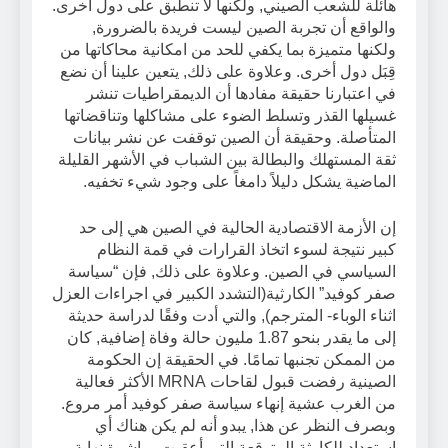
هائلة للشعب الصيني, ولكنها لا تنطبق على دول أخرى.
والواقع أن تجربة الصين ليست فريدة بالضرورة,
ولكنها متميزة بما يكفي للحد من امكانية محاكاتها من
قِبَل دول أخرى. وعلاوة على ذلك, يتعين علينا أن نضع
في اعتبارنا حقيقة مفادها أن الديمقراطيات تنشر
غسيلها القذر وتسلط الضوء على مشاكلها وتناقضاتها
المتأصلة. وحقيقة أن الصين توقفت عن نشر بيانات
ثقة المستهلك والبطالة بين الشباب في الأشهر القليلة
الماضية يشكل دليلاً دامغاً على وجود شيء تخفيه.
إن الأزمة الاقتصادية الحالية في الصين هي إلى حد
كبير نتيجة لسوء اتخاذ القرارات في قمة النظام
السياسي في الصين. وعلاوة على ذلك, فإن “سياسة
صفر كوفيد” الكارثية(التشدد الكبير في اجراءات العزل
اثناء الوباء- المترجم), والتي أدت وفقًا لدراسة حديثة
إلى ما يقدر بنحو 1.87 مليون حالة وفاة إضافية, كان
من الممكن تجنبها تمامًا. في الحقيقة إن الحكومة
الصينية رفضت قبول لقاحات MRNA الأكثر فعالية
من الغرب عشية إنهاء سياسة صفر كوفيد أمر مروع.
وبصرف النظر عن هذا, يبدو أنه لم يكن هناك أي
استعداد للكارثة المتوقعة التي أعقبت مباشرة نهاية