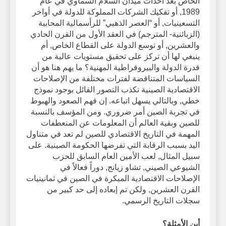
الخاص بعد أحداث ميدان السلام السماوي في عام
1989, أو تفكيك الشركات المملوكة للدولة في أواخر
التسعينيات, أو “العصر الذهبي” للرأسمالية المحابية
(الزبائنية- المترجم) في العقد الأول من القرن الحادي
والعشرين, أو توسع الدولة على القطاع الخاص, أم
ينبغي لها أن تركز على تحقيق مستويات عالية من
قدرة الدولة والبيروقراطية المهنية؟ ما يهم هنا هو أن
السياسات المتناقضة لفترات مختلفة من الإصلاحات
الاقتصادية الصينية تكذب التصور القائل بوجود نموذج
خطي, وبالتالي يسهل اتباعه. إن فهم الصعود والهبوط
في تجربة الصين أمر ضروري. ومن المؤسف بالنسبة
للصين وبقية العالم أن المعلومات عن المنعطفات
المهمة في التاريخ الاقتصادي للصين لم تعد في متناول
اليد بسبب الرقابة التي تفرضها الحكومة الصينية. على
سبيل المثال, لعب الأمين العام السابق للحزب
الشيوعي الصيني, تشاو زيانج, دوراً فعالاً في
الإصلاحات الاقتصادية المبكرة في الصين في ثمانينيات
القرن العشرين, ولكن تم إبعاده إلى حد كبير من
سجلات التاريخ الرسمي.
أين الأمثلة؟