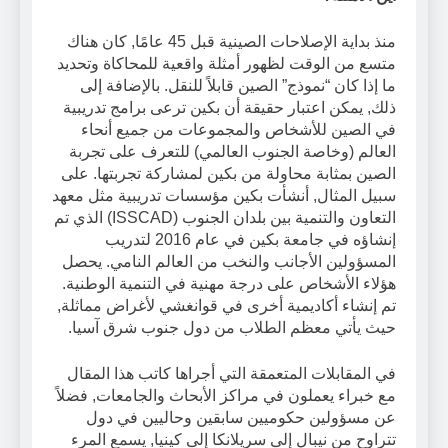
منذ بداية الإصلاحات الصينية قبل 45 عامًا, كان هناك
متسع من الوقت لظهور أمثلة واقعية للمحاكاة وتحديد
ما إذا كان “نموذج” الصين قابلاً للنقل. بالإضافة إلى
ذلك, يمكن اعتبار حقيقة أن بكين ترعى برامج تدريبية
في الصين للأشخاص والمجموعات من جميع أنحاء
العالم (وخاصة الجنوب العالمي) للتعرف على تجربة
الصين بمثابة محاولة من بكين لمشاركة تجربتها. على
سبيل المثال, أنشأت بكين مؤسسات تدريبية مثل معهد
التعاون والتنمية بين بلدان الجنوب (ISSCAD) الذي تم
إنشاؤه في جامعة بكين في عام 2016 لتدريب
المسؤولين الأجانب والنخب من العالم النامي. يحصل
هؤلاء الأشخاص على درجة مهنية في التنمية الوطنية.
تم إنشاء أكاديمية أخرى في قوانغشي لأغراض مماثلة,
حيث يأتي معظم الطلاب من دول جنوب شرق آسيا.
في المقابلات المتعمقة التي أجراها كاتب هذا المقال
مع خبراء يعملون في مراكز الأبحاث والجامعات, فضلاً
عن مسؤولين حكوميين سابقين وحاليين في دول
تتراوح من نيبال إلى سريلانكا إلى كينيا, يسمع المرء