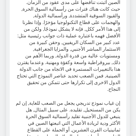
الصين أثبتت تناقضها على مدى عقود من الزمان.
حيث كانت هناك فترات من رأسمالية السوق الحرة,
والقيود السوقية المتشددة, ورأسمالية الدولة,
والهجمات على قطاع التكنولوجيا مؤخرًا. وإذا نظرنا
إلى هذا الأمر ككل, فإنه لا يشكل نموذجًا, ولكن من
الأفضل فهمه باعتباره عملية ذات جوانب رئيسية مثل:
عدد كبير من السكان الريفيين, وحقن كبيرة من
الاستثمار المباشر الأجنبي, والمزايا الجغرافية,
ومستويات عالية من قدرة الدولة, وربما الأهم من
ذلك, بيروقراطية واسعة وكفؤة ومهنية. وعندما يقترن
هذا بالتغييرات المستمرة في الاتجاه من جانب الدولة
الصينية, فمن الصعب تحديد عناصر النموذج التي تحتاج
الدول الاخرى إلى تكرارها حتى تتمكن من تحقيق
النجاح.
إن غياب نموذج تدريجي يجعل من الصعب للغاية, إن لم
يكن من المستحيل, تقليده. على سبيل المثال, هل
ينبغي للدول الأجنبية تقليد رأسمالية السوق الحرة
الأكثر ودية لريادة الأعمال التي اتبعتها الصين في
ثمانينيات القرن العشرين, أو الحملة على القطاع