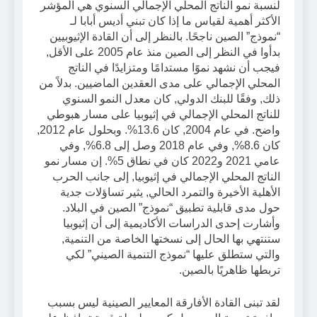
لنسبة نمو الناتج المحلي الإجمالي السنوي هي المؤشر
الأكثر أهمية لقياس ما إذا كان تبني أديس أبابا لـ
“نموذج” الصين ناجحًا. بالنظر إلى أن القادة الإثيوبيين
بدأوا في النظر إلى الصين منذ عام 2005 على الأقل,
فيجب أن نشهد نموًا مستدامًا ومتزايدًا في الناتج
المحلي الإجمالي على مدى العقدين الماضيين. بدلاً من
ذلك, وفقًا للبنك الدولي, كان معدل النمو السنوي
للناتج المحلي الإجمالي في إثيوبيا على مسار هبوطي
واضح. في عام 2004, كان 13.6%. وبحلول عام 2012,
كان 8.6%, وفي عام 2018 وصل إلى 6.8%, وفي
عامي 2021 و2022 كان في نطاق 5%. إن مسار نمو
الناتج المحلي الإجمالي في إثيوبيا, إلى جانب الحرب
الأهلية الأخيرة والتمرد الحالي, يثير تساؤلات جدية
حول مدى قابلية تطبيق “نموذج” الصين في البلاد.
وأشارت إحدى الدراسات الأكاديمية إلى أن إثيوبيا
ستنتهي بها الحال إلى نسختها الخاصة من التنمية,
والتي ستطلق عليها “نموذج التنمية الصيني” لكي
تربطها ظاهريًا بالصين.
لقد تبنى القادة الأفارقة المعايير الصينية ليس بسبب