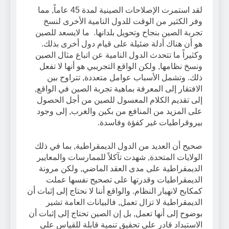
لقد استمرت الإصلاحات الصينية لمدة 45 عاماً, مما
وفر الكثير من الوقت للدول النامية الأخرى لنسخ
تجربة الصين بنجاح وتحويل بلدانها. ما لايسعد للصين
هو أن هناك أدلة ضئيلة على قيام دول أخرى بذلك.
وكثيراً ما تتحدث الدول النامية عن اتباع مثال الصين
ونسخ نظامها, ولكن الواقع التجريبي هو أنها لا تفعل
ذلك. وتشمل الأسباب عوامل متعددة, تتراوح بين
الافتقار إلى المعرفة بماهية تجربة الصين في الواقع,
إلى تقديم الكلام المعسول للصين من أجل الحصول
على المزيد من المنافع من بكين والغرب, إلى وجود
بيروقراطيات غير كفؤة وفاسدة.
صحيح أن العديد من الدول الديمقراطية, بما في ذلك
الولايات المتحدة, شهدت تآكلاً للممارسات والمعايير
الديمقراطية على مدى العقد الماضي, ولكن مرونة
الديمقراطيات وقدرتها على تصحيح نفسها عملت
كمكابح لانهيار النظام. والواقع أننا لا نحتاج إلى إثبات أن
الديمقراطية لا تزال تعمل, فالبيانات العامة تشير
بوضوح إلى أنها تعمل, بل إن الصين تحتاج إلى إثبات أن
الاستبداد قادر على تحقيق تنمية قابلة للقياس على