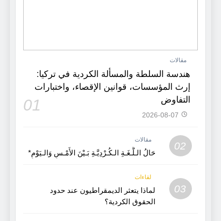
مقالات
هندسة السلطة والمسألة الكردية في تركيا:
إرث المؤسسات، قوانين الإقصاء، واختبارات
التفاوض
01
2026-08-07
مقالات
02
حَالُ الـلُّـغَـةِ الـكُـرْدِيَّـةِ بَـيْنَ الأَمْـسِ وَالـيَوْمِ*
لقاءات
03
لماذا يتعثر الديمقراطيون عند حدود
الحقوق الكردية؟