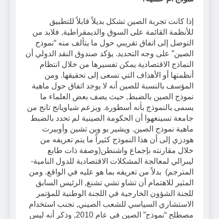
إذا كانت تجربة الصين تشكل بديلاً قابلاً للتطبيق
للأنظمة القائمة على السوق والديمقراطية, فلابد من
التوصل إلى اتفاق تقريبي حول ما يتألف منه “نموذج
الصين” على وجه التحديد. يؤكد صندوق النقد الدولي أن
النماذج الاقتصادية يمكن تفسيرها من خلال انتظام
أنظمتها أو الأهداف التي تسعى إلى تحقيقها. ومن
المؤسف بالنسبة للصين أنه لا يوجد اتفاق حول ماهية
نموذج الصين بالضبط, حيث يصف بعض العلماء ما
يسمى بالنموذج بأنه أسطورة. ويزعم شياويانج تانج من
جامعة تسينغهوا أن الحكومة الصينية لم تحدد بالضبط
ماهية نموذج الصين. ويشير يو وين تشين وأوبيرت
هودزي إلى أن هذا النموذج كثيراً ما يتم تعريفه من
خلال مقارنته بإجماع واشنطن(وصفة ذات طابع
ليبرالي لمعالجة المشكلات الاقتصادية للدول النامية-
المترجم) بدلاً من تعريفه بما هو عليه في الواقع. ومن
المثير للاهتمام أن تشاو تشي تشنغ, الرئيس السابق
للجنة الشؤون الخارجية في اللجنة الوطنية للمؤتمر
الاستشاري السياسي للشعب الصيني, تجنب استخدام
مصطلح “نموذج” الصين في عام 2010, وذكر أنه ليس