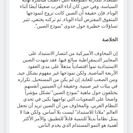
السياسة. وفي حين كان أداء الغرب ضعيفًا أيضًا أثناء
الوباء, فإن حقيقة أن الصين كانت تروج لنموذجها
المتفوق المفترض أثناء الوباء, ثم تركته يختفي, تثير
تساؤلات خطيرة حول جدوى “نموذج الصين”.
الخلاصة
إن المخاوف الأميركية من انتصار الاستبداد على
المعايير الديمقراطية مبالغ فيها. فقد شهدت الصين
الاستبدادية نمواً اقتصادياً مذهلاً على مدى العقود
الأربعة الماضية, ولكن نموذجها غير مفهوم بشكل جيد,
ومن الصعب للغاية, إن لم يكن من المستحيل, تكراره
في بيئات غير صينية. وحقيقة أن الصينيين أنفسهم
يختلفون حول ماهية “نموذج الصين” تشكل مؤشراً
واضحاً على الصعوبات التي تواجهها بكين في تحدي
النظام الغربي. والمخاوف من أن الصين تريد أن تجعل
العالم “ملاذا للاستبداد” ليست بلا أساس, ولكن هذا لا
يمثل نظاماً بديلاً للتنمية قابلاً للتطبيق. والأمر الأكثر
أهمية هو النمو المستدام الذي يخدم الناس.