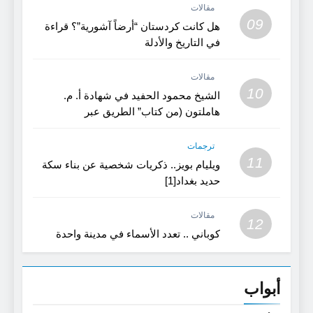
مقالات
09
هل كانت كردستان “أرضاً آشورية”؟ قراءة
في التاريخ والأدلة
مقالات
10
الشيخ محمود الحفيد في شهادة أ. م.
هاملتون (من كتاب” الطريق عبر
كردستان”)
ترجمات
11
ويليام بويز.. ذكريات شخصية عن بناء سكة
حديد بغداد[1]
مقالات
12
كوباني .. تعدد الأسماء في مدينة واحدة
أبواب