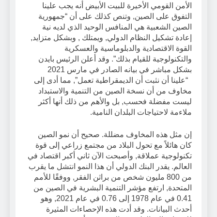
الأمن القومي الأخيرة للبيت الأبيض أنه يجب علينا
التفوق على الصين, وتنص كذلك على أن “جمهورية
الصين الشعبية هي المنافس الوحيد الذي لديه نية
إعادة تشكيل النظام الدولي, ويمتلك , وبشكل متزايد,
القوة الاقتصادية والدبلوماسية والعسكرية
والتكنولوجية للقيام بذلك”. وقد أعلن الرئيس بايدن
بشكل مباشر في بيانه الصادر في مارس 2021
“علينا أن نثبت أن الديمقراطية تعمل”, مما أدى إلى
مخاوف من أن نسخة الصين من التنمية والاستبداد
ليست مفضلة فحسب, بل والأهم من ذلك أنها أكثر
ملاءمة لاحتياجات البلدان النامية.
إن مثل هذه المخاوف مضللة. صحيح أن نمو الصين
كان هائلاً مع تحول البلاد من مجتمع زراعي إلى قوة
تكنولوجية عملاقة, وأصبحت الآن ثاني أكبر اقتصاد في
العالم. يقدر البنك الدولي أن هذا النمو انتشل ما يقرب
من 800 مليون شخص من براثن الفقر, ووفقًا للأمم
المتحدة, ارتفع مؤشر التنمية البشرية في الصين من
0.41 في عام 1978 إلى 0.76 في عام 2021, وهو
أحدث البيانات. وقد أدت هذه الإحصاءات المثيرة