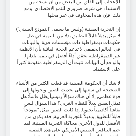
للإعجاب إلى القلق بين البعض من أن نسخة من
الاستبداد هي شرط ضروري للنمو الاقتصادي. ومع
ذلك, فإن هذه المخاوف في غير محلها.
إن التجربة الصينية (وليس ما يسمى “النموذج الصيني”)
لا تمثل بديلاً قابلاً للتطبيق بدلا من التنمية في ظل
حكومات ديمقراطية ذات مؤسسات قوية. والبيانات
في العالم الحقيقي لا تدعم الحجة القائلة بأن الأنظمة
غير الديمقراطية تحقق أداءً أفضل في تنمية بلدانها.
والواقع أن البيانات تثبت أن الديمقراطية متفوقة كثيراً
على الاستبداد.
لا شك أن الحكومة الصينية قد فعلت الكثير من الأشياء
الصحيحة في سعيها إلى تحديث الصين وتحويلها إلى
قوة عظمى, إلا أن هناك سؤالاً رئيسياً يظل قائماً: هل
تمثل الصين بديلاً للنظام الغربي؟ هذا السؤال ليس
نقاشاً أكاديمياً نخبويا. إذا كانت الصين تمثل “نموذجاً”
قابلاً للتطبيق وبديلاً للتجربة الغربية, فقد يكون من
الأفضل للدول الأخرى محاكاة التجربة الصينية. لقد
خيم التنافس الصيني الأمريكي على هذه القضية