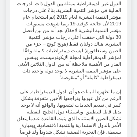
الدول غير الديمقراطية ممثلة بين الدول ذات الدرجات
العالية في مؤشر التنمية البشرية. بناءً على درجات
مؤشر التنمية البشرية لعام 2019 (تم استخدام عام
2019 لأن جائحة كوفيد-19 ربما شوهت مستويات
مؤشر التنمية البشرية لاحقا), نجد أنه من بين أفضل
30 دولة التي حققت أعلى درجات مؤشر التنمية
البشرية, هناك دولتان فقط (هونج كونج – جزء من
الصين وسنغافورة) ليست ديمقراطيات كاملة وفقًا
لمؤشر الديمقراطية لمجلة الإيكونوميست. وبنفس
القدر من الأهمية ملاحظة أنه بين الدول الثلاثين الأدنى
على مؤشر التنمية البشرية لا توجد دولة واحدة ذات
ديمقراطية “كاملة” أو “منقوصة”.
إن ما تظهره البيانات هو أن الدول الديمقراطية, على
الرغم من كل عيوبها وتراجعها الأخير, متفوقة بشكل
كبير في تقديم الخدمات لشعوبها. والواقع أنه لا يوجد
بديل قابل للتطبيق. وباستثناء دول الخليج النفطية,
تشكل الصين الاستثناء الذي يثبت القاعدة عندما يتعلق
الأمر بالدول الاستبدادية والتنمية الاقتصادية. وبعبارة
بسيطة, فإن التجربة الصينية تشكل شذوذاً ولَّد فرصاً