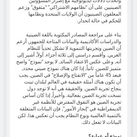
واتخذت دلالات أيديولوجية مع إصرار المسؤولين
الصينيين على أن “نظامهم الاشتراكي” “متفوق” وزعم
المعلقون الصينيون أن الولايات المتحدة ونظامها
للحكم في حالة انحدار.
بناء على مراجعة المصادر المكتوبة باللغة الصينية
والدراسات الأكاديمية والبيانات المتاحة للجمهور, أزعم
أن الصين وتجربتها التنموية لا تشكل تحدياً للنظام
الغربي. وأقسم دراستي إلى ثلاثة أجزاء. أولاً, أشير إلى
أنه, وعلى عكس الاعتقاد السائد, لا يوجد “نموذج” واضح
متميز للصين. ثانياً, إذا كان هناك نموذج صيني محدد,
فبعد 45 عاماً من “الانفتاح والإصلاح” في الصين, يجب
أن تكون هناك أمثلة حقيقية في العالم لبلدان تبنت
بنجاح تجربة الصين. والحقيقة هي أنه لا توجد دول
نسخت تجربة الصين بفعالية. وأخيراً, إذا كان أساس
تجربة الصين هو التفوق المفترض للأنظمة غير
الديمقراطية في “إنجاز الأمور”, فإن البيانات المتعلقة
بالتنمية العالمية ونوع النظام يجب أن تعكس هذا. لكن
البيانات لا تفعل ذلك.
نموذج أم عملية؟