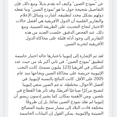
عن “نموذج الصين” وكيف أنه يقدم بديلاً. ومع ذلك, فإن
التفاصيل شحيحة حول ما هو “نموذج الصين” وما تفعله
دولهم بشكل محدد لتطبيقه. أشارت وسائل الإعلام
والتقارير العلمية أن الدول الأفريقية هي أفضل حالات
الاختبار لنجاح التحديث على الطريقة الصينية. ومع
ذلك, عند الفحص الدقيق, خلصت العديد من هذه
التقارير إلى وجود أدلة قليلة على محاكاة الدول
الأفريقية لتجربة الصين.
لقد تم الإشارة إلى إثيوبيا باعتبارها حالة اختبار حاسمة
لتطبيق “نموذج الصين”. في ثاني أكبر بلد من حيث عدد
السكان في أفريقيا (123 مليون نسمة), كانت النخب
الإثيوبية حريصة على محاكاة الصين ونجاحها منذ عام
2005 على الأقل. كانت النتائج بالنسبة لإثيوبيا, في
أفضل الأحوال, مختلطة. تدعم الصين سعي إثيوبيا
لتصبح مركزًا صناعيًا أفريقيًا, وقد تأثر هذا القطاع في
بلصين. ومن الأهمية بمكان, كما يشير إدسون زيسو, أن
إثيوبيا لم تقلد نموذج الصين تمامًا, بل إن ظروفًا
مختلفة قادت البلاد إلى مسار سمح بتلبية المصالح
الصينية والإثيوبية. يمكن القول إن البيانات الحاسمة