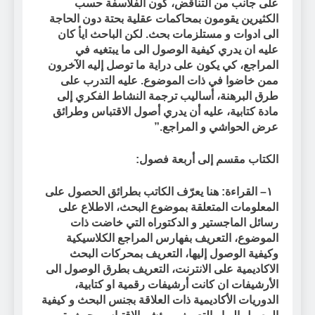
على جانب من التناقض، كون الفلاسفة حسب
الكثيرين يقومون بمحاكمات عقلية بحتة دون الحاجة
الى ادوات و مستلزمات بحث. لكن الباحث ايأ كان
عليه ان يدري كيفية الوصول الى ما يبتغيه في
المراجع، كي يكون على دراية ما توصل إليه الآخرون
ممن خاضوا في ذات الموضوع. عليه التدرب على
طرق البرهنة، أساليب ترجمة النشاط الفكري إلى
مادة كتابية، عليه أن يدري أصول الاقتباس وطرائق
عرض الحواشي و المراجع.”
الكتاب مقسم إلى أربعة فصول:
١
–
القراءة: هنا يعرّف الكاتب بطرائق الحصول على
المعلومات المتعلقة بموضوع البحث، الاطلاع على
رسائل الماجستير و الدكتوراه التي خاضت ذات
الموضوع، التعريف بفهارس المراجع الكلاسيكية
وكيفية الوصول إليها، التعريف بمحركات البحث
الاكاديمية على الانترنت، التعريف بطرق الوصول الى
الأرشيفات ان كانت أرشيفات رقمية او كتابية،
الدوريات الأكاديمية ذات العلاقة بجنس البحث و كيفية