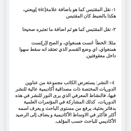
١- نقل المقتبس كما هو باضافة علامة[
sic
]ويعني،
هكذا بالضبط كان المقتبس
٢- نقل المقتبس كما هو ثم اضافة ما تعتبره صحيحا
مثلا: الخطأ انست همنغواي، و الصح ا[ر]نست
همنغواي، اي وضع القسم الذي تعتقد انه سقط سهوا
داخل معقوفتين.
٤
–
النشر: يستعرض الكاتب مجموعة من عناوين
الدوريات المختصة ذات مصداقية أكاديمية عالية للنشر
فيها، فالنشاط المعرفي الذي يرى النور للنشر في هذه
الدوريات، كذلك المشاركة في المؤتمرات العلمية
بدفاتر بحثية، يرفع من مستوى الباحث و يعرف اسمه
أكثر فأكثر في الاوساط الأكاديمية و يضاف إلى الرصيد
الأكاديمي للباحث حسب المؤلف.