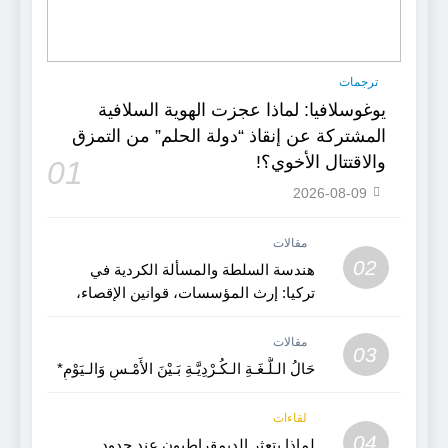
ترجمات
يوغوسلافيا: لماذا عجزت الهوية السلافية
المشتركة عن إنقاذ “دولة الحلم” من التمزق
والاقتتال الأخوي؟!
01
2026-08-09
مقالات
02
هندسة السلطة والمسألة الكردية في
تركيا: إرث المؤسسات، قوانين الإقصاء،
واختبارات التفاوض
مقالات
03
حَالُ الـلُّـغَـةِ الـكُـرْدِيَّـةِ بَـيْنَ الأَمْـسِ وَالـيَوْمِ*
لقاءات
04
لماذا يتعثر الديمقراطيون عند حدود