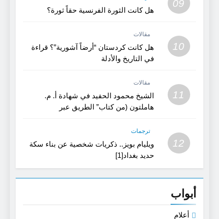
09
هل كانت الثورة الفرنسية حقاً ثورة؟
مقالات
10
هل كانت كردستان “أرضاً آشورية”؟ قراءة
في التاريخ والأدلة
مقالات
11
الشيخ محمود الحفيد في شهادة أ. م.
هاملتون (من كتاب” الطريق عبر
كردستان”)
ترجمات
12
ويليام بويز.. ذكريات شخصية عن بناء سكة
حديد بغداد[1]
أبواب
أعلام