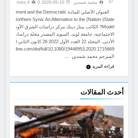
محمد شمدين
2020-05-10
0
4 mins
العنوان الأصلي للمادة vement and the Democratic
جمات
ion of Northern Syria: An Alternative to the (Nation-)State
Model? الكاتب بينار دينك مركز دراسات الشرق الأوسط، كلية
الاجتماعية، جامعة لوند، السويد المصدر مجلة دراسات البقان
الأدنى، المجلد 22 العدد الأول 2022
.tandfonline.com/doi/full/10.1080/19448953.2020.1715669
المترجم محمد شمدين …
قراءة المزيد
أحدث المقالات