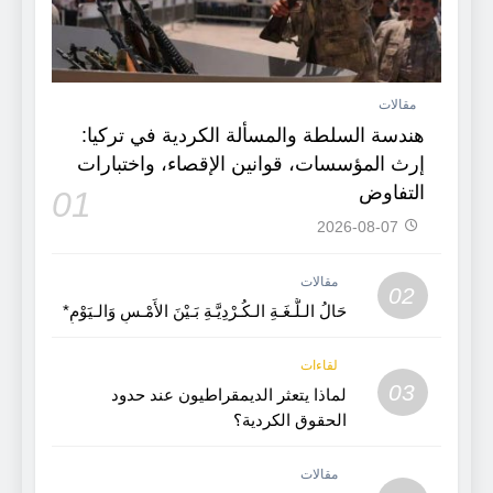
مقالات
هندسة السلطة والمسألة الكردية في تركيا:
إرث المؤسسات، قوانين الإقصاء، واختبارات
التفاوض
01
2026-08-07
مقالات
02
حَالُ الـلُّـغَـةِ الـكُـرْدِيَّـةِ بَـيْنَ الأَمْـسِ وَالـيَوْمِ*
لقاءات
03
لماذا يتعثر الديمقراطيون عند حدود
الحقوق الكردية؟
مقالات