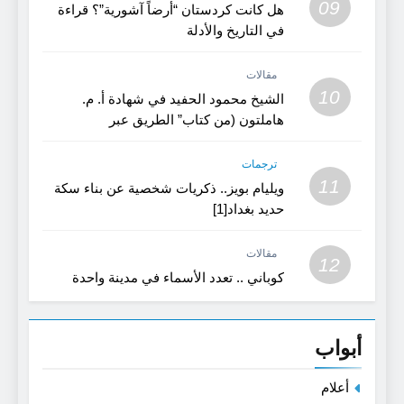
09
هل كانت كردستان “أرضاً آشورية”؟ قراءة
في التاريخ والأدلة
مقالات
10
الشيخ محمود الحفيد في شهادة أ. م.
هاملتون (من كتاب” الطريق عبر
كردستان”)
ترجمات
11
ويليام بويز.. ذكريات شخصية عن بناء سكة
حديد بغداد[1]
مقالات
12
كوباني .. تعدد الأسماء في مدينة واحدة
أبواب
أعلام