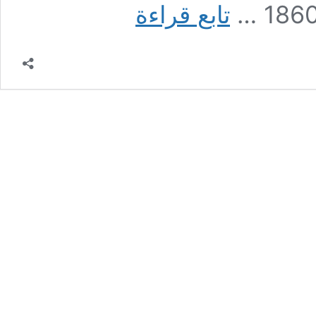
تل
تابع قراءة
حلف
والجزيرة
من
خلال
مشاهدات
البارون
فون
اوبنهايم
1860-
1946