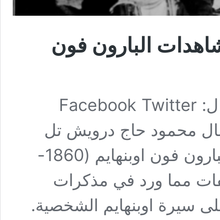
اهدات البارون فون
عدد القراءات 4٬154 شارك هذا المقال: Facebook Twitter
لدكتور نضال محمود حاج درويش تل
حلف والجزيرة من خلال مشاهدات البارون فون اوبنهايم (1860-
تطفات مما ورد في مذكرات
على سيرة اوبنهايم الشخصية.